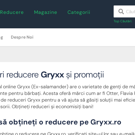
 Reducere
Magazine
Categorii
Top Căutări:
og
Despre Noi
ri reducere
Gryxx
și promoții
l online Gryxx (Ex-salamander) are o varietate de genți de mâ
nte pentru bărbați. Acesta oferă mărci cum ar fi Otter, Flavia P
e reduceri Gryxx pentru a vă ajuta să găsiți soluții mai eficient
sorii. Obțineți reduceri și economisiți bani!
ă obțineți o reducere pe Gryxx.ro
obține o reducere pe Gryxx.ro, verificați site-ul lor sau e-mai