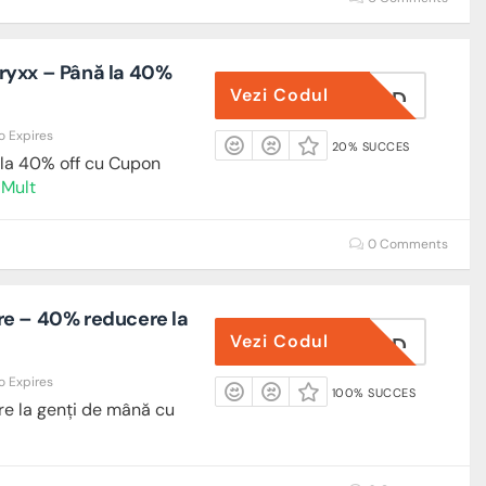
ryxx – Până la 40%
Vezi Codul
ESAR COD
o Expires
20% SUCCES
la 40% off cu Cupon
 Mult
0 Comments
e – 40% reducere la
Vezi Codul
ESAR COD
o Expires
100% SUCCES
e la genți de mână cu