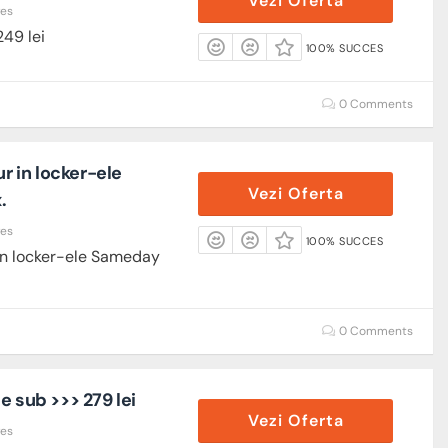
Vezi Oferta
res
249 lei
100% SUCCES
0 Comments
ur in locker-ele
Vezi Oferta
.
res
100% SUCCES
 in locker-ele Sameday
0 Comments
e sub >>> 279 lei
Vezi Oferta
res