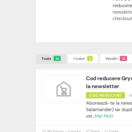
reducere
newslett
checkout 
Toate
Coduri
Vânzări
36
4
32
Cod reducere Gryx
la newsletter
COD REDUCERE
N
Abonează-te la newsl
Salamander) iar după 
vei
...
Mai Mult
182 Folosit - 0 Astăzi
Share
Email