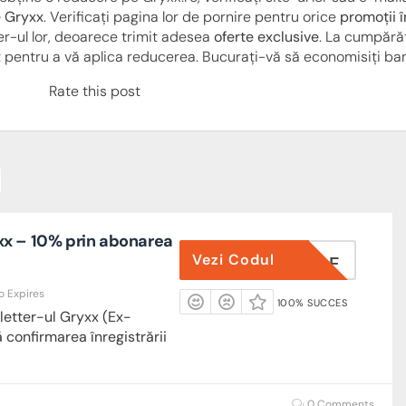
 Gryxx
. Verificați pagina lor de pornire pentru orice
promoții î
er-ul lor, deoarece trimit adesea
oferte exclusive
. La cumpărăt
pentru a vă aplica reducerea. Bucurați-vă să economisiți bani
Rate this post
x – 10% prin abonarea
Vezi Codul
ETALIILE
o Expires
100% SUCCES
etter-ul Gryxx (Ex-
confirmarea înregistrării
0 Comments