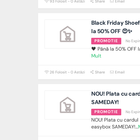
93 Folosit - 0 Astăzi
Share
Email
Black Friday Shoef
la 50% OFF 😍✨
PROMOTIE
No Expi
🖤 Până la 50% OFF l
Mult
26 Folosit - 0 Astăzi
Share
Email
NOU! Plata cu card
SAMEDAY!
PROMOTIE
No Expi
NOU! Plata cu cardul 
easybox SAMEDAY!
...