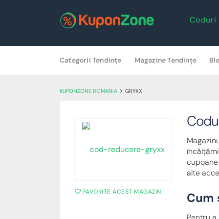
Coduri
Skip
Categorii Tendințe
Magazine Tendințe
Bl
to
content
>
KUPONZONE ROMANIA
GRYXX
Codu
Magazinu
încălțămi
cupoane d
alte acce
FAVORITE ACEST MAGAZIN
Cum s
Pentru a 