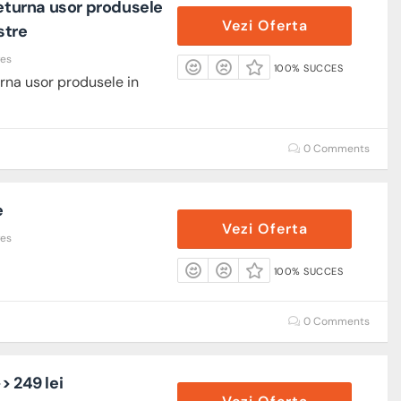
returna usor produsele
Vezi Oferta
stre
res
100% SUCCES
urna usor produsele in
0 Comments
e
Vezi Oferta
res
100% SUCCES
0 Comments
> 249 lei