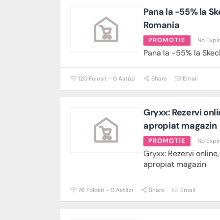
Pana la -55% la S
Romania
PROMOTIE
No Expi
Pana la -55% la Ske
120 Folosit - 0 Astăzi
Share
Email
Gryxx: Rezervi onli
apropiat magazin
PROMOTIE
No Expi
Gryxx: Rezervi online,
apropiat magazin
76 Folosit - 0 Astăzi
Share
Email