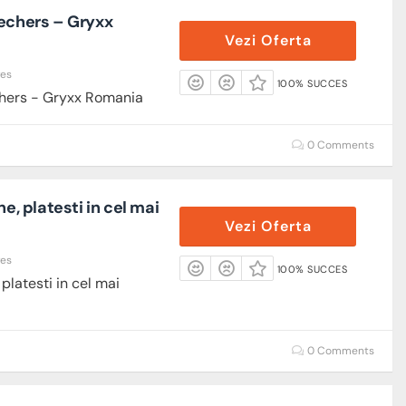
kechers – Gryxx
Vezi Oferta
res
100% SUCCES
chers - Gryxx Romania
0 Comments
ne, platesti in cel mai
Vezi Oferta
res
100% SUCCES
 platesti in cel mai
0 Comments