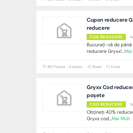
Cupon reducere G
reducere
COD REDUCERE
N
Bucurați-vă de până 
reducere Gryxx!
...
Mai
497 Folosit - 0 Astăzi
Share
Email
Gryxx Cod reducer
poșete
COD REDUCERE
N
Obțineți 40% reducer
Gryxx cod
...
Mai Mult