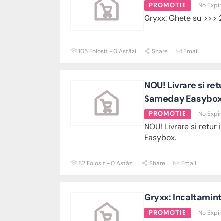
PROMOTIE
No Expi
Gryxx: Ghete su >>> 
105 Folosit - 0 Astăzi
Share
Email
NOU! Livrare si ret
Sameday Easybox
PROMOTIE
No Expi
NOU! Livrare si retur
Easybox.
82 Folosit - 0 Astăzi
Share
Email
Gryxx: Incaltamint
PROMOTIE
No Expi