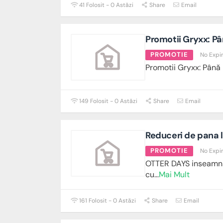
41 Folosit - 0 Astăzi
Share
Email
Promotii Gryxx: Pâ
PROMOTIE
No Expi
Promotii Gryxx: Până
149 Folosit - 0 Astăzi
Share
Email
Reduceri de pana 
PROMOTIE
No Expi
OTTER DAYS inseamna 
cu
...
Mai Mult
161 Folosit - 0 Astăzi
Share
Email