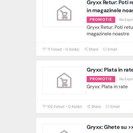
Gryxx Retur: Poti 
in magazinele noa
PROMOTIE
No Expi
Gryxx Retur: Poti ret
magazinele noastre
71 Folosit - 0 Astăzi
Share
Email
Gryxx: Plata in rat
PROMOTIE
No Expi
Gryxx: Plata in rate
102 Folosit - 0 Astăzi
Share
Email
Gryxx: Ghete su >>