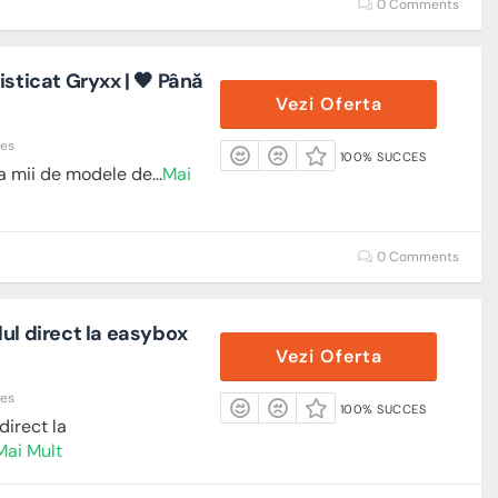
0 Comments
isticat Gryxx | 🖤 Până
Vezi Oferta
res
100% SUCCES
a mii de modele de
...
Mai
0 Comments
ul direct la easybox
Vezi Oferta
res
100% SUCCES
direct la
Mai Mult