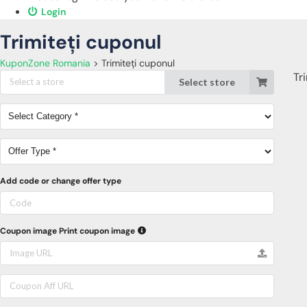
Login
Trimiteți cuponul
KuponZone Romania
>
Trimiteți cuponul
Tr
Select store
Add code or change offer type
Coupon image
Print coupon image