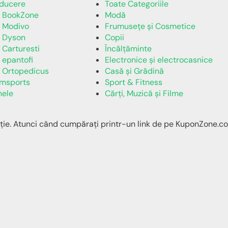
educere
Toate Categoriile
e BookZone
Modă
 Modivo
Frumusețe și Cosmetice
 Dyson
Copii
 Carturesti
Încălţăminte
 epantofi
Electronice și electrocasnice
 Ortopedicus
Casă și Grădină
amsports
Sport & Fitness
nele
Cărți, Muzică și Filme
ție. Atunci când cumpărați printr-un link de pe KuponZone.co