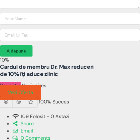
A depune
10%
Cardul de membru Dr. Max reduceri
de 10% îți aduce zilnic
Promotie
No Expires
Vezi Oferta
100% Succes
109 Folosit - 0 Astăzi
Share
Email
0 Comments