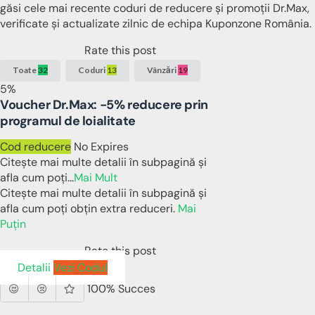
găsi cele mai recente coduri de reducere și promoții Dr.Max,
verificate și actualizate zilnic de echipa Kuponzone România.
Rate this post
Toate
32
Coduri
13
Vânzări
19
5%
Voucher Dr.Max: -5% reducere prin
programul de loialitate
Cod reducere
No Expires
Citește mai multe detalii în subpagină și
afla cum poți
...
Mai Mult
Citește mai multe detalii în subpagină și
afla cum poți obțin extra reduceri.
Mai
Puțin
Rate this post
Detalii
Vezi Codul
100% Succes