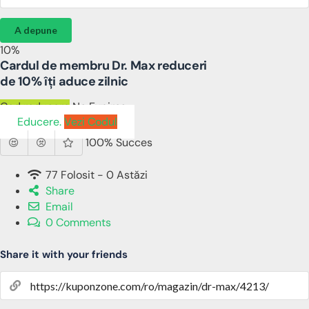
A depune
10%
Cardul de membru Dr. Max reduceri
de 10% îți aduce zilnic
Cod reducere
No Expires
Educere.
Vezi Codul
100% Succes
77 Folosit - 0 Astăzi
Share
Email
0 Comments
Share it with your friends