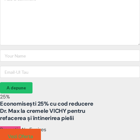
A depune
25%
Economisești 25% cu cod reducere
Dr. Max la cremele VICHY pentru
refacerea și întinerirea pielii
Promotie
No Expires
Vezi Oferta