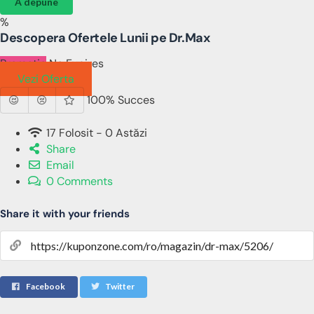
A depune
%
Descopera Ofertele Lunii pe Dr.Max
Promotie
No Expires
Vezi Oferta
100% Succes
17 Folosit - 0 Astăzi
Share
Email
0 Comments
Share it with your friends
Facebook
Twitter