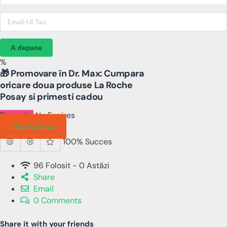
A depune
%
🎁 Promovare în Dr. Max: Cumpara
oricare doua produse La Roche
Posay si primesti cadou
Promotie
No Expires
Vezi Oferta
100% Succes
96 Folosit - 0 Astăzi
Share
Email
0 Comments
Share it with your friends