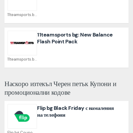
11teamsports.bg Coupons
11teamsports bg: New Balance
Flash Point Pack
11teamsports.bg Coupons
Наскоро изтекъл Черен петък Купони и
промоционални кодове
Flip bg Black Friday с намаления
на телефони
Flip.bg Coupons