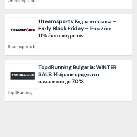
OneSleep Coupons
11teamsports Код за отстъпка –
Early Black Friday – Επιπλέον
11% έκπτωση με τον
11teamsports.bg Coupons
Top4Running Bulgaria: WINTER
SALE: Избрани продукти с
намаления до 70%
Top4Running.bg Coupons