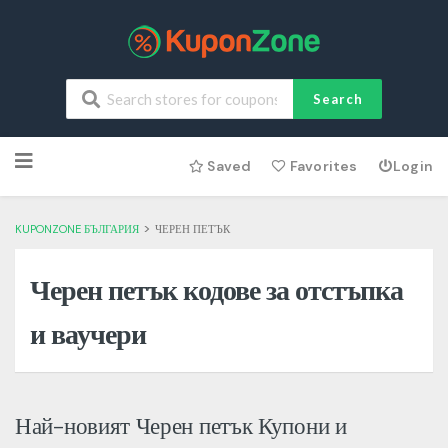
Search
Skip
Saved
Favorites
Login
to
content
>
KUPONZONE БЪЛГАРИЯ
ЧЕРЕН ПЕТЪК
Черен петък кодове за отстъпка
и ваучери
Най-новият Черен петък Купони и