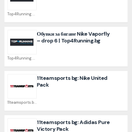
Top4Running.bg Coupons
Обувки за бягане Nike Vaporfly
– drop 6 | Top4Running.bg
Top4Running.bg Coupons
11teamsports bg: Nike United
Pack
11teamsports.bg Coupons
11teamsports bg: Adidas Pure
Victory Pack