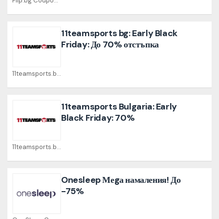
Flip.bg Coupons
11teamsports bg: Early Black
Friday: До 70% отстъпка
11teamsports.bg Coupons
11teamsports Bulgaria: Early
Black Friday: 70%
11teamsports.bg Coupons
Onesleep Меgа намаления! До
-75%