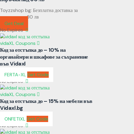
Toyzzshop bg: Безплатна доставка за
поръчки над 80 лв
Get Deal
No Expires
vidaXL Coupons
Код за отстъпка до – 10% на
органайзери и шкафове за съхранение
във Vidaxl
FERTA-XL
Get Code
No Expires
vidaXL Coupons
Код за отстъпка до – 15% на мебели във
Vidaxl.bg
ONFETIXL
Get Code
No Expires