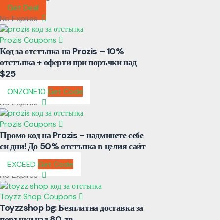
Get Deal
No Expires
Prozis Coupons
Код за отстъпка на Prozis – 10%
отстъпка + оферти при поръчки над
$25
ONZONE10
Get Code
No Expires
Prozis Coupons
Промо код на Prozis – надминете себе
си дни! До 50% отстъпка в целия сайт
EXCEED
Get Code
No Expires
Toyzz Shop Coupons
Toyzzshop bg: Безплатна доставка за
поръчки над 80 лв