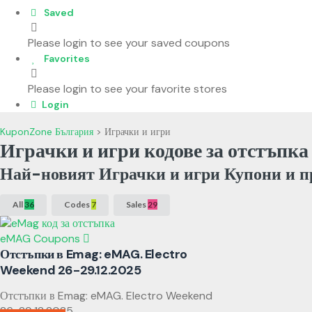
Saved
Please login to see your saved coupons
Favorites
Please login to see your favorite stores
Login
KuponZone България
>
Играчки и игри
Играчки и игри кодове за отстъпка
Най-новият Играчки и игри Купони и п
All
36
Codes
7
Sales
29
eMAG Coupons
Отстъпки в Emag: eMAG. Electro
Weekend 26-29.12.2025
Отстъпки в Emag: eMAG. Electro Weekend
26-29.12.2025