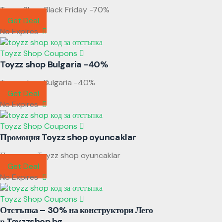
Toyzz Shop Black Friday -70%
Get Deal
No Expires
Toyzz Shop Coupons
Toyzz shop Bulgaria -40%
Toyzz shop Bulgaria -40%
Get Deal
No Expires
Toyzz Shop Coupons
Промоция Toyzz shop oyuncaklar
Промоция Toyzz shop oyuncaklar
Get Deal
No Expires
Toyzz Shop Coupons
Отстъпка – 30% на конструктори Лего
в Toyzzshop.bg