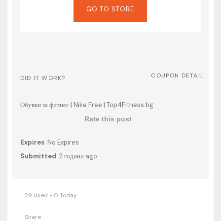
GO TO STORE
COUPON DETAIL
DID IT WORK?
Обувки за фитнес | Nike Free | Top4Fitness.bg
Rate this post
Expires
: No Expires
Submitted
: 2 години ago
29 Used - 0 Today
Share