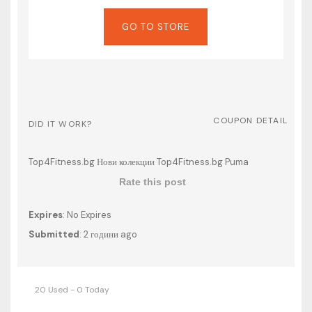
GO TO STORE
COUPON DETAIL
DID IT WORK?
Top4Fitness.bg Нови колекции Top4Fitness.bg Puma
Rate this post
Expires
: No Expires
Submitted
: 2 години ago
20 Used - 0 Today