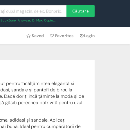
Căutare
BookZone
,
Answear
,
Dr.Max
,
Cupio
,...
Saved
Favorites
Login
t pentru încălțămintea elegantă și
dași, sandale și pantofi de birou la
re. Dacă doriți încălțăminte la modă și de
 să găsiți perechea potrivită pentru uzul
me, adidași și sandale. Aplicați
 mai bună. Ideal pentru cumpărătorii de