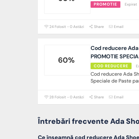
PROMOTIE
Expirat
24 Folosit - 0 Astăzi
Share
Email
Cod reducere Ada
PROMOTIE SPECIA
60%
COD REDUCERE
E
Cod reducere Ada Sh
Speciale de Paste p
28 Folosit - 0 Astăzi
Share
Email
Întrebări frecvente Ada Sh
Ce înseamnă cod reducere Ada Sho