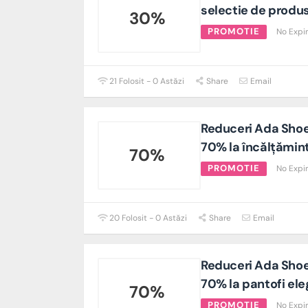
selectie de produ
30%
PROMOTIE
No Expi
21 Folosit - 0 Astăzi
Share
Email
Reduceri Ada Shoe
70% la încălțămin
70%
PROMOTIE
No Expi
20 Folosit - 0 Astăzi
Share
Email
Reduceri Ada Shoe
70% la pantofi ele
70%
PROMOTIE
No Expi