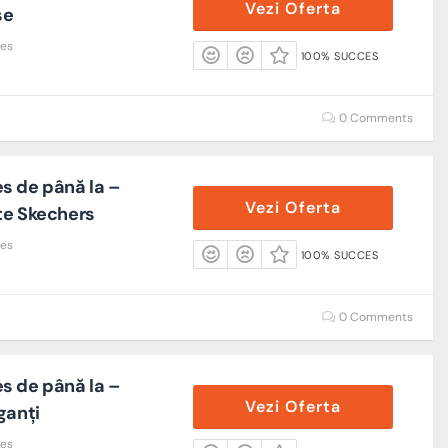
Vezi Oferta
se
res
100% SUCCES
0 Comments
s de până la –
Vezi Oferta
te Skechers
res
100% SUCCES
0 Comments
s de până la –
Vezi Oferta
ganți
res