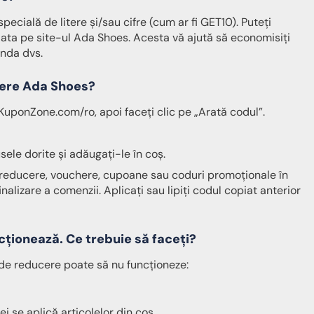
cială de litere și/sau cifre (cum ar fi GET10). Puteți
ata pe site-ul Ada Shoes. Acesta vă ajută să economisiți
anda dvs.
cere Ada Shoes?
uponZone.com/ro, apoi faceți clic pe „Arată codul”.
sele dorite și adăugați-le în coș.
reducere, vouchere, cupoane sau coduri promoționale în
alizare a comenzii. Aplicați sau lipiți codul copiat anterior
cționează.
Ce trebuie să faceți?
de reducere poate să nu funcționeze:
ei se aplică articolelor din coș.