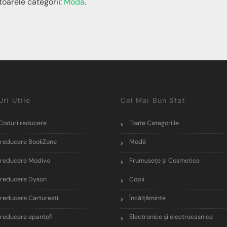
toarele categorii:
Modă
.
Uri Utile
Cel Mai Bun Sfat
Coduri reducere
Toate Categoriile
reducere BookZone
Modă
reducere Modivo
Frumusețe și Cosmetice
reducere Dyson
Copii
reducere Carturesti
Încălţăminte
reducere epantofi
Electronice și electrocasnice