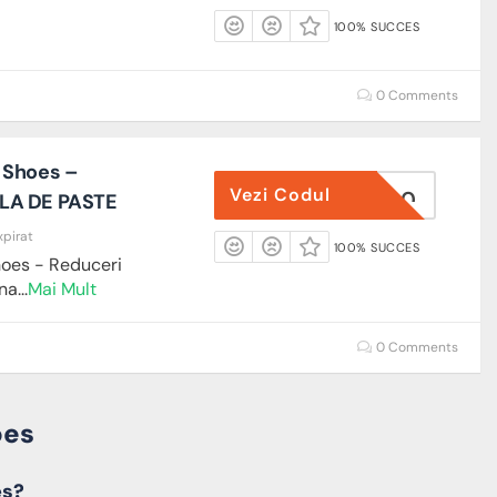
100% SUCCES
0 Comments
 Shoes –
Vezi Codul
PASTE20
LA DE PASTE
xpirat
100% SUCCES
oes - Reduceri
ana
...
Mai Mult
0 Comments
oes
es?