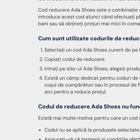
Cod reducere Ada Shoes este o combinație spe
introduce acest cod atunci când efectuați pl
bani sau să obțineți prețuri mai mici în com
Cum sunt utilizate codurile de redu
Selectați un cod Ada Shoes curent de pe K
Copiați codul de reducere.
Intrați pe site-ul Ada Shoes, alegeți produ
Există un câmp dedicat pentru coduri de 
coșul de cumpărături sau în procesul de fin
aici pentru a reduce prețul.
Codul de reducere Ada Shoes nu fun
Există mai multe motive pentru care un cod 
Codul nu se aplică la produsele selectate.
Asigurați-vă că termenii și condițiile ofert