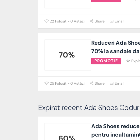
22 Folosit - 0 Astăzi
Share
Email
Reduceri Ada Shoe
70% la sandale d
70%
PROMOTIE
No Expi
25 Folosit - 0 Astăzi
Share
Email
Expirat recent Ada Shoes Coduri
Ada Shoes reduce
pentru incaltamin
60%