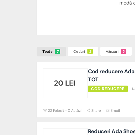
modă ca
Toate
Coduri
Vânzări
7
2
5
Cod reducere Ada 
TOT
20 LEI
COD REDUCERE
N
22 Folosit - 0 Astăzi
Share
Email
Reduceri Ada Shoe