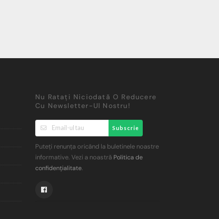
Nu Ratați Niciodată O Reducere
Cu Newsletter-Ul Nostru!
Subscrie
Puteți renunța oricând la buletinele noastre
informative. Vezi a noastră
Politica de
.
confidențialitate