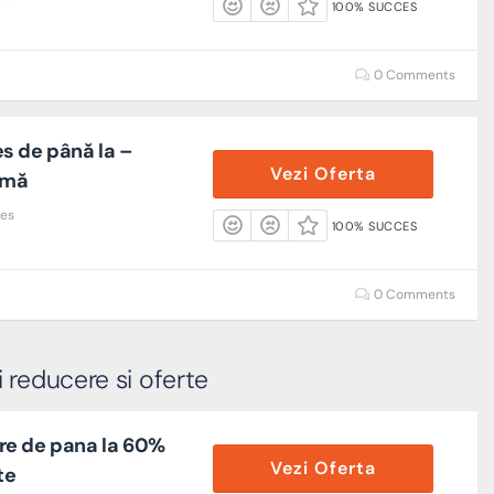
100% SUCCES
0 Comments
s de până la –
Vezi Oferta
amă
res
100% SUCCES
0 Comments
 reducere si oferte
re de pana la 60%
Vezi Oferta
te