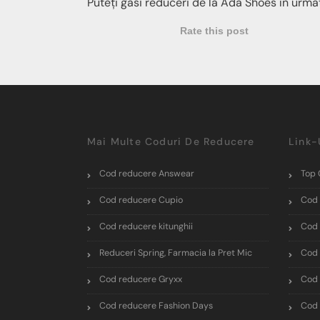
Puteți găsi reduceri de la Ada Shoes în urmă
Rate this post
Mai Multe Coduri De Reducere
Link-
Cod reducere Answear
Top 
Cod reducere Cupio
Cod 
Cod reducere kitunghii
Cod 
Reduceri Spring, Farmacia la Pret Mic
Cod 
Cod reducere Gryxx
Cod 
Cod reducere Fashion Days
Cod 