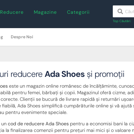
 Reducere
Magazine
Categorii
Top Căutări:
og
Despre Noi
uri reducere
Ada Shoes
și promoții
oes
este un magazin online românesc de încălțăminte, cunoscu
abilă pentru femei, bărbați și copii. Magazinul oferă cizme, adi
 corecte. Clienții se bucură de livrare rapidă și returnări ușoa
e fiabilă, Ada Shoes simplifică cumpărăturile online și vă ajută
sau pentru evenimente speciale.
i un
cod de reducere Ada Shoes
pentru a economisi bani la ciz
a la finalizarea comenzii pentru prețuri mai mici și o valoare