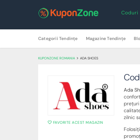
Coduri
Skip
Categorii Tendințe
Magazine Tendințe
Bl
to
content
>
KUPONZONE ROMANIA
ADA SHOES
Cod
Ada Sh
confort
prețuri
calitat
zilnic 
FAVORITE ACEST MAGAZIN
Folosiț
promoți