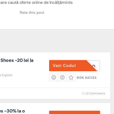
re caută oferte online de încălțăminte.
Rate this post
Shoes -20 lei la
Vezi Codul
ADAE20
o Expires
100% SUCCES
0 Comments
s -30% la o