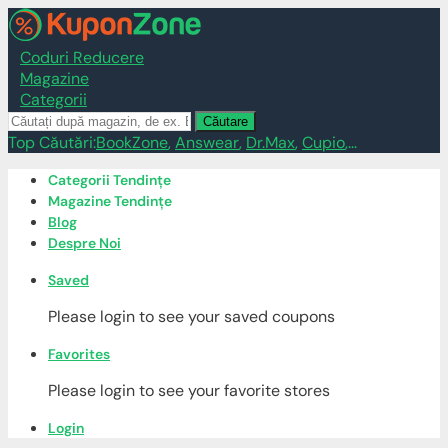
Coduri Reducere
Magazine
Categorii
Căutare
Top Căutări:
BookZone
,
Answear
,
Dr.Max
,
Cupio
,...
Skip
Categorii Tendințe
to
Magazine Tendințe
content
Blog
Despre Noi
Saved
Please login to see your saved coupons
Favorites
Please login to see your favorite stores
Login