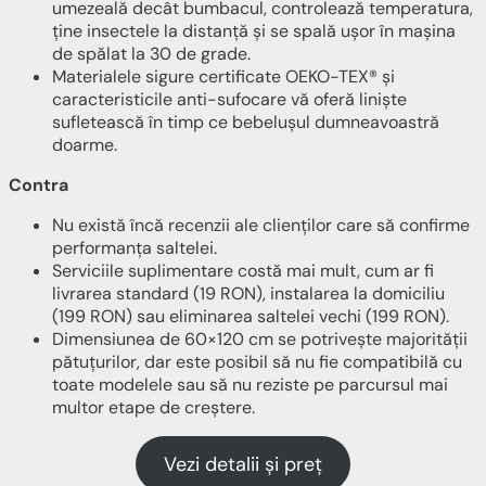
umezeală decât bumbacul, controlează temperatura,
ține insectele la distanță și se spală ușor în mașina
de spălat la 30 de grade.
Materialele sigure certificate OEKO-TEX® și
caracteristicile anti-sufocare vă oferă liniște
sufletească în timp ce bebelușul dumneavoastră
doarme.
Contra
Nu există încă recenzii ale clienților care să confirme
performanța saltelei.
Serviciile suplimentare costă mai mult, cum ar fi
livrarea standard (19 RON), instalarea la domiciliu
(199 RON) sau eliminarea saltelei vechi (199 RON).
Dimensiunea de 60×120 cm se potrivește majorității
pătuțurilor, dar este posibil să nu fie compatibilă cu
toate modelele sau să nu reziste pe parcursul mai
multor etape de creștere.
Vezi detalii și preț