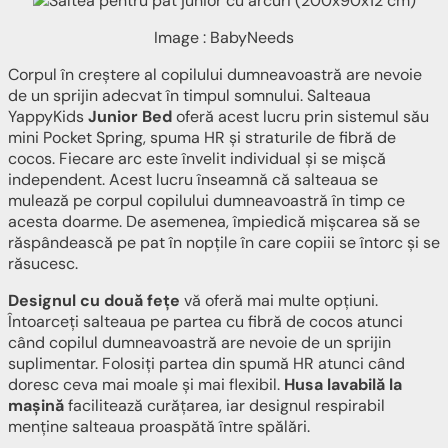
Image : BabyNeeds
Corpul în creștere al copilului dumneavoastră are nevoie
de un sprijin adecvat în timpul somnului. Salteaua
YappyKids
Junior Bed
oferă acest lucru prin sistemul său
mini Pocket Spring, spuma HR și straturile de fibră de
cocos. Fiecare arc este învelit individual și se mișcă
independent. Acest lucru înseamnă că salteaua se
mulează pe corpul copilului dumneavoastră în timp ce
acesta doarme. De asemenea, împiedică mișcarea să se
răspândească pe pat în nopțile în care copiii se întorc și se
răsucesc.
Designul cu două fețe
vă oferă mai multe opțiuni.
Întoarceți salteaua pe partea cu fibră de cocos atunci
când copilul dumneavoastră are nevoie de un sprijin
suplimentar. Folosiți partea din spumă HR atunci când
doresc ceva mai moale și mai flexibil.
Husa lavabilă la
mașină
facilitează curățarea, iar designul respirabil
menține salteaua proaspătă între spălări.