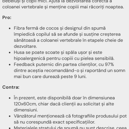
bebeluși și copii mici. Ajută la dezvoltarea corectă a
coloanei vertebrale și menține copiii mai răcoriți noaptea.
Pro:
Fibra fermă de cocos și designul din spumă
împiedică copilul să se afunde și susține creșterea
sănătoasă a coloanei vertebrale în etapele cheie de
dezvoltare.
Husa se poate scoate și spăla ușor și este
hipoalergenică pentru copiii cu pielea sensibilă.
Feedback puternic din partea clienților, cu 97%
dintre aceștia recomandând-o și raportând un somn
mai bun care durează peste 9 luni.
Contra:
În prezent, este disponibilă doar în dimensiunea
120x60cm, chiar dacă clienții au solicitat și alte
dimensiuni.
Vânzătorul menționează că fotografiile produsului pot
să nu corespundă exact specificațiilor.
Materialele stratului de spumă nu sunt descrise, ceea