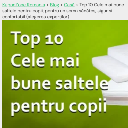
KuponZone Romania
>
Blog
>
Casă
>
Top 10 Cele mai bune
saltele pentru copii, pentru un somn sănătos, sigur și
confortabil (alegerea experților)