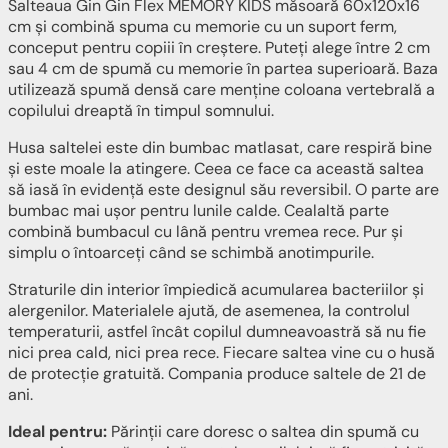
Salteaua Gin Gin Flex MEMORY KIDS măsoară 60x120x16
cm și combină spuma cu memorie cu un suport ferm,
conceput pentru copiii în creștere. Puteți alege între 2 cm
sau 4 cm de spumă cu memorie în partea superioară. Baza
utilizează spumă densă care menține coloana vertebrală a
copilului dreaptă în timpul somnului.
Husa saltelei este din bumbac matlasat, care respiră bine
și este moale la atingere. Ceea ce face ca această saltea
să iasă în evidență este designul său reversibil. O parte are
bumbac mai ușor pentru lunile calde. Cealaltă parte
combină bumbacul cu lână pentru vremea rece. Pur și
simplu o întoarceți când se schimbă anotimpurile.
Straturile din interior împiedică acumularea bacteriilor și
alergenilor. Materialele ajută, de asemenea, la controlul
temperaturii, astfel încât copilul dumneavoastră să nu fie
nici prea cald, nici prea rece. Fiecare saltea vine cu o husă
de protecție gratuită. Compania produce saltele de 21 de
ani.
Ideal pentru:
Părinții care doresc o saltea din spumă cu