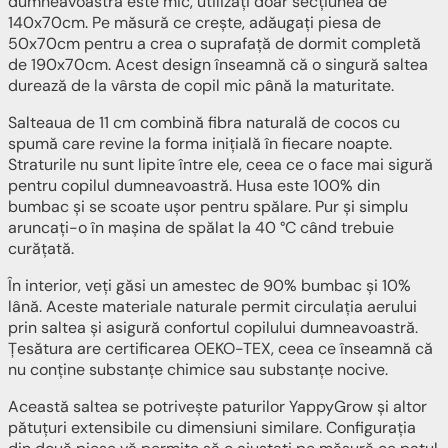
dumneavoastră este mic, utilizați doar secțiunea de
140x70cm. Pe măsură ce crește, adăugați piesa de
50x70cm pentru a crea o suprafață de dormit completă
de 190x70cm. Acest design înseamnă că o singură saltea
durează de la vârsta de copil mic până la maturitate.
Salteaua de 11 cm combină fibra naturală de cocos cu
spumă care revine la forma inițială în fiecare noapte.
Straturile nu sunt lipite între ele, ceea ce o face mai sigură
pentru copilul dumneavoastră. Husa este 100% din
bumbac și se scoate ușor pentru spălare. Pur și simplu
aruncați-o în mașina de spălat la 40 °C când trebuie
curățată.
În interior, veți găsi un amestec de 90% bumbac și 10%
lână. Aceste materiale naturale permit circulația aerului
prin saltea și asigură confortul copilului dumneavoastră.
Țesătura are certificarea OEKO-TEX, ceea ce înseamnă că
nu conține substanțe chimice sau substanțe nocive.
Această saltea se potrivește paturilor YappyGrow și altor
pătuțuri extensibile cu dimensiuni similare. Configurația