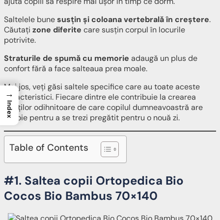
ajută copiii să respire mai ușor în timp ce dorm.
Saltelele bune
susțin și coloana vertebrală în creștere
.
Căutați
zone diferite
care susțin corpul în locurile
potrivite.
Straturile de spumă cu memorie
adaugă un plus de
confort fără a face salteaua prea moale.
Mai jos, veți găsi saltele specifice care au toate aceste
→
caracteristici. Fiecare dintre ele contribuie la crearea
Index
nopților odihnitoare de care copilul dumneavoastră are
nevoie pentru a se trezi pregătit pentru o nouă zi.
Table of Contents
#1. Saltea copii Ortopedica Bio
Cocos Bio Bambus 70×140