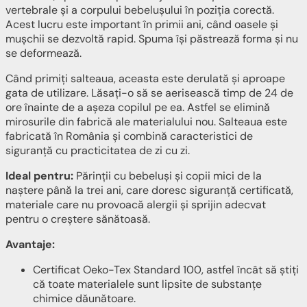
vertebrale și a corpului bebelușului în poziția corectă.
Acest lucru este important în primii ani, când oasele și
mușchii se dezvoltă rapid. Spuma își păstrează forma și nu
se deformează.
Când primiți salteaua, aceasta este derulată și aproape
gata de utilizare. Lăsați-o să se aerisească timp de 24 de
ore înainte de a așeza copilul pe ea. Astfel se elimină
mirosurile din fabrică ale materialului nou. Salteaua este
fabricată în România și combină caracteristici de
siguranță cu practicitatea de zi cu zi.
Ideal pentru:
Părinții cu bebeluși și copii mici de la
naștere până la trei ani, care doresc siguranță certificată,
materiale care nu provoacă alergii și sprijin adecvat
pentru o creștere sănătoasă.
Avantaje:
Certificat Oeko-Tex Standard 100, astfel încât să știți
că toate materialele sunt lipsite de substanțe
chimice dăunătoare.