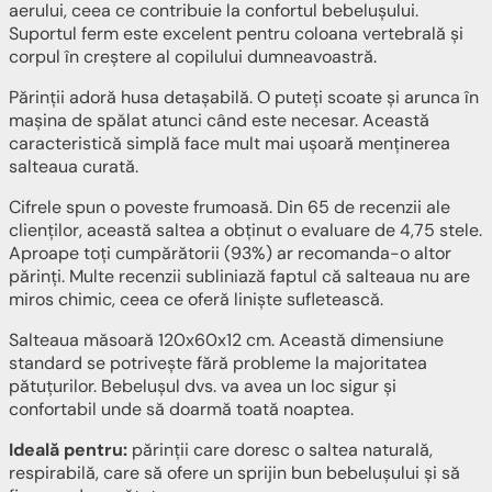
aerului, ceea ce contribuie la confortul bebelușului.
Suportul ferm este excelent pentru coloana vertebrală și
corpul în creștere al copilului dumneavoastră.
Părinții adoră husa detașabilă. O puteți scoate și arunca în
mașina de spălat atunci când este necesar. Această
caracteristică simplă face mult mai ușoară menținerea
salteaua curată.
Cifrele spun o poveste frumoasă. Din 65 de recenzii ale
clienților, această saltea a obținut o evaluare de 4,75 stele.
Aproape toți cumpărătorii (93%) ar recomanda-o altor
părinți. Multe recenzii subliniază faptul că salteaua nu are
miros chimic, ceea ce oferă liniște sufletească.
Salteaua măsoară 120x60x12 cm. Această dimensiune
standard se potrivește fără probleme la majoritatea
pătuțurilor. Bebelușul dvs. va avea un loc sigur și
confortabil unde să doarmă toată noaptea.
Ideală pentru:
părinții care doresc o saltea naturală,
respirabilă, care să ofere un sprijin bun bebelușului și să