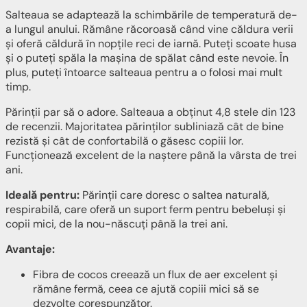
Salteaua se adaptează la schimbările de temperatură de-
a lungul anului. Rămâne răcoroasă când vine căldura verii
și oferă căldură în nopțile reci de iarnă. Puteți scoate husa
și o puteți spăla la mașina de spălat când este nevoie. În
plus, puteți întoarce salteaua pentru a o folosi mai mult
timp.
Părinții par să o adore. Salteaua a obținut 4,8 stele din 123
de recenzii. Majoritatea părinților subliniază cât de bine
rezistă și cât de confortabilă o găsesc copiii lor.
Funcționează excelent de la naștere până la vârsta de trei
ani.
Ideală pentru:
Părinții care doresc o saltea naturală,
respirabilă, care oferă un suport ferm pentru bebeluși și
copii mici, de la nou-născuți până la trei ani.
Avantaje:
Fibra de cocos creează un flux de aer excelent și
rămâne fermă, ceea ce ajută copiii mici să se
dezvolte corespunzător.