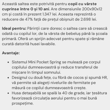
Această saltea este potrivită pentru
copii cu vârste
cuprinse între 0 și 10 ani
. Are dimensiunile 200x90x12
cm și costă în prezent 1.347 lei. Aceasta reprezintă o
reducere de 47% față de prețul obișnuit de 2.698 lei.
Ideal pentru:
Părinții care doresc o saltea care să crească
odată cu copilul lor, de la vârsta de bebeluș până la școala
primară. Oferă un sprijin adecvat pentru spate și rămâne
curată datorită husei lavabile.
Avantaje:
Sistemul Mini Pocket Spring se mulează pe corpul
copilului dumneavoastră și reduce transferul de
mișcare în timpul somnului.
Designul cu două fețe, cu fibră de cocos și spumă HR,
vă permite să alegeți nivelurile de fermitate pe
măsură ce copilul dumneavoastră crește.
Husa detașabilă se spală la 40 de grade, iar țesătura
favorizează circulația aerului pentru o mai bună
prospețime.