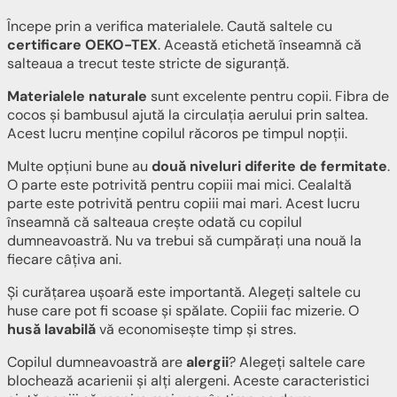
Începe prin a verifica materialele. Caută saltele cu
certificare OEKO-TEX
. Această etichetă înseamnă că
salteaua a trecut teste stricte de siguranță.
Materialele naturale
sunt excelente pentru copii. Fibra de
cocos și bambusul ajută la circulația aerului prin saltea.
Acest lucru menține copilul răcoros pe timpul nopții.
Multe opțiuni bune au
două niveluri diferite de fermitate
.
O parte este potrivită pentru copiii mai mici. Cealaltă
parte este potrivită pentru copiii mai mari. Acest lucru
înseamnă că salteaua crește odată cu copilul
dumneavoastră. Nu va trebui să cumpărați una nouă la
fiecare câțiva ani.
Și curățarea ușoară este importantă. Alegeți saltele cu
huse care pot fi scoase și spălate. Copiii fac mizerie. O
husă lavabilă
vă economisește timp și stres.
Copilul dumneavoastră are
alergii
? Alegeți saltele care
blochează acarienii și alți alergeni. Aceste caracteristici