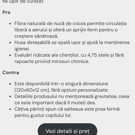
fie ușor de curățat.
Pro
Fibra naturală de nucă de cocos permite circulația
liberă a aerului și oferă un sprijin ferm pentru o
creștere sănătoasă.
Husa detașabilă se spală ușor și ajută la menținerea
igienei.
Evaluări ridicate ale clienților, cu 4,75 stele și fără
rapoarte privind mirosuri chimice.
Contra
Este disponibilă într-o singură dimensiune
(120x60x12 cm), fără opțiuni personalizate.
Detaliile produsului nu menționează greutatea, ceea
ce este important dacă îl mutați des.
Câțiva părinți spun că salteaua este prea fermă
pentru gustul copilului lor.
Vezi detalii și preț