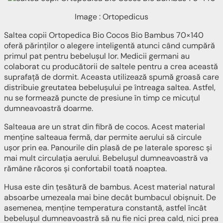
Image : Ortopedicus
Saltea copii Ortopedica Bio Cocos Bio Bambus 70×140
oferă părinților o alegere inteligentă atunci când cumpără
primul pat pentru bebelușul lor. Medicii germani au
colaborat cu producătorii de saltele pentru a crea această
suprafață de dormit. Aceasta utilizează spumă groasă care
distribuie greutatea bebelușului pe întreaga saltea. Astfel,
nu se formează puncte de presiune în timp ce micuțul
dumneavoastră doarme.
Salteaua are un strat din fibră de cocos. Acest material
menține salteaua fermă, dar permite aerului să circule
ușor prin ea. Panourile din plasă de pe laterale sporesc și
mai mult circulația aerului. Bebelușul dumneavoastră va
rămâne răcoros și confortabil toată noaptea.
Husa este din țesătură de bambus. Acest material natural
absoarbe umezeala mai bine decât bumbacul obișnuit. De
asemenea, menține temperatura constantă, astfel încât
bebelușul dumneavoastră să nu fie nici prea cald, nici prea