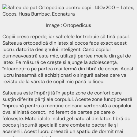
Image : Ortopedicus
Copiii cresc repede, iar saltelele lor trebuie să țină pasul.
Salteaua ortopedică din latex și cocos face exact acest
lucru, datorită designului inteligent. Când copilul
dumneavoastră este mic, utilizați partea moale din gel de
latex. Pe măsură ce crește și ajunge la adolescență,
întoarceți-o pe partea mai fermă din fibră de cocos. Acest
lucru înseamnă că achiziționați o singură saltea care va
rezista de la vârsta de copil mic până la liceu.
Salteaua este împărțită în șapte zone de confort care
susțin diferite părți ale corpului. Aceste zone funcționează
împreună pentru a menține coloana vertebrală a copilului
dvs. aliniată corect, indiferent de partea pe care o
folosește. Materialele includ gel natural din latex, fibră de
cocos și spumă specială care combate bacteriile și
acarienii. Acest lucru creează un spațiu de dormit mai