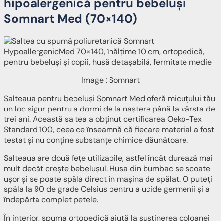
hipoalergenică pentru bebeluși
Somnart Med (70×140)
Image : Somnart
Salteaua pentru bebeluși Somnart Med oferă micuțului tău
un loc sigur pentru a dormi de la naștere până la vârsta de
trei ani. Această saltea a obținut certificarea Oeko-Tex
Standard 100, ceea ce înseamnă că fiecare material a fost
testat și nu conține substanțe chimice dăunătoare.
Salteaua are două fețe utilizabile, astfel încât durează mai
mult decât crește bebelușul. Husa din bumbac se scoate
ușor și se poate spăla direct în mașina de spălat. O puteți
spăla la 90 de grade Celsius pentru a ucide germenii și a
îndepărta complet petele.
În interior, spuma ortopedică ajută la susținerea coloanei