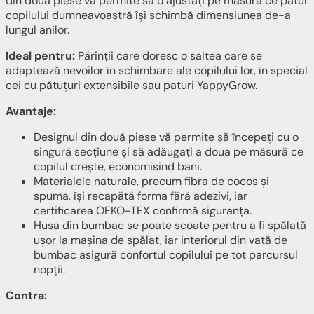
din două piese vă permite să o ajustați pe măsură ce patul
copilului dumneavoastră își schimbă dimensiunea de-a
lungul anilor.
Ideal pentru:
Părinții care doresc o saltea care se
adaptează nevoilor în schimbare ale copilului lor, în special
cei cu pătuțuri extensibile sau paturi YappyGrow.
Avantaje:
Designul din două piese vă permite să începeți cu o
singură secțiune și să adăugați a doua pe măsură ce
copilul crește, economisind bani.
Materialele naturale, precum fibra de cocos și
spuma, își recapătă forma fără adezivi, iar
certificarea OEKO-TEX confirmă siguranța.
Husa din bumbac se poate scoate pentru a fi spălată
ușor la mașina de spălat, iar interiorul din vată de
bumbac asigură confortul copilului pe tot parcursul
nopții.
Contra: