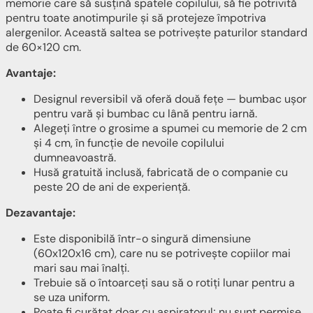
memorie care să susțină spatele copilului, să fie potrivită
pentru toate anotimpurile și să protejeze împotriva
alergenilor. Această saltea se potrivește paturilor standard
de 60×120 cm.
Avantaje:
Designul reversibil vă oferă două fețe — bumbac ușor
pentru vară și bumbac cu lână pentru iarnă.
Alegeți între o grosime a spumei cu memorie de 2 cm
și 4 cm, în funcție de nevoile copilului
dumneavoastră.
Husă gratuită inclusă, fabricată de o companie cu
peste 20 de ani de experiență.
Dezavantaje:
Este disponibilă într-o singură dimensiune
(60x120x16 cm), care nu se potrivește copiilor mai
mari sau mai înalți.
Trebuie să o întoarceți sau să o rotiți lunar pentru a
se uza uniform.
Poate fi curățat doar cu aspiratorul; nu sunt permise