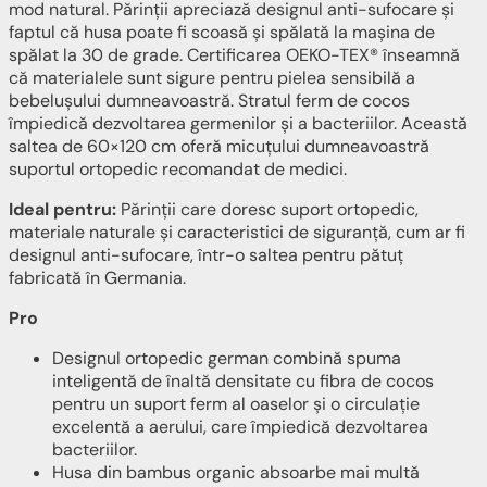
mod natural. Părinții apreciază designul anti-sufocare și
faptul că husa poate fi scoasă și spălată la mașina de
spălat la 30 de grade. Certificarea OEKO-TEX® înseamnă
că materialele sunt sigure pentru pielea sensibilă a
bebelușului dumneavoastră. Stratul ferm de cocos
împiedică dezvoltarea germenilor și a bacteriilor. Această
saltea de 60×120 cm oferă micuțului dumneavoastră
suportul ortopedic recomandat de medici.
Ideal pentru:
Părinții care doresc suport ortopedic,
materiale naturale și caracteristici de siguranță, cum ar fi
designul anti-sufocare, într-o saltea pentru pătuț
fabricată în Germania.
Pro
Designul ortopedic german combină spuma
inteligentă de înaltă densitate cu fibra de cocos
pentru un suport ferm al oaselor și o circulație
excelentă a aerului, care împiedică dezvoltarea
bacteriilor.
Husa din bambus organic absoarbe mai multă