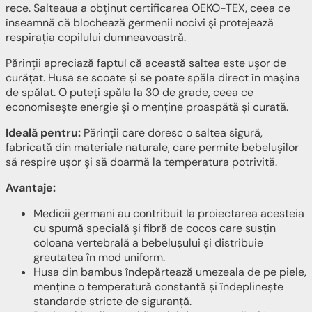
rece. Salteaua a obținut certificarea OEKO-TEX, ceea ce
înseamnă că blochează germenii nocivi și protejează
respirația copilului dumneavoastră.
Părinții apreciază faptul că această saltea este ușor de
curățat. Husa se scoate și se poate spăla direct în mașina
de spălat. O puteți spăla la 30 de grade, ceea ce
economisește energie și o menține proaspătă și curată.
Ideală pentru:
Părinții care doresc o saltea sigură,
fabricată din materiale naturale, care permite bebelușilor
să respire ușor și să doarmă la temperatura potrivită.
Avantaje:
Medicii germani au contribuit la proiectarea acesteia
cu spumă specială și fibră de cocos care susțin
coloana vertebrală a bebelușului și distribuie
greutatea în mod uniform.
Husa din bambus îndepărtează umezeala de pe piele,
menține o temperatură constantă și îndeplinește
standarde stricte de siguranță.