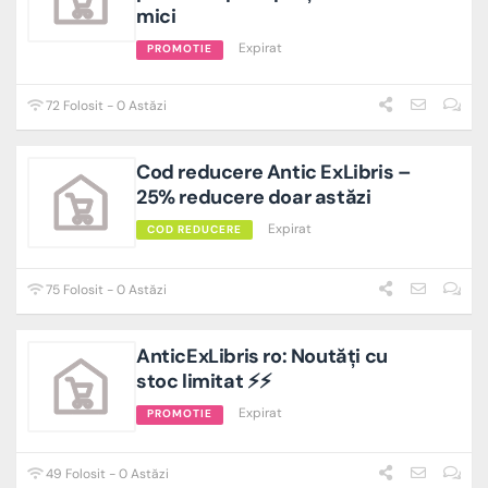
mici
Expirat
PROMOTIE
72 Folosit - 0 Astăzi
Cod reducere Antic ExLibris –
25% reducere doar astăzi
Expirat
COD REDUCERE
75 Folosit - 0 Astăzi
AnticExLibris ro: Noutăți cu
stoc limitat ⚡⚡
Expirat
PROMOTIE
49 Folosit - 0 Astăzi