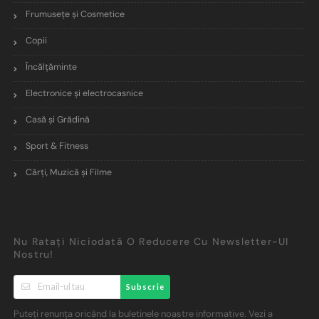
Frumusețe și Cosmetice
Copii
Încălţăminte
Electronice și electrocasnice
Casă și Grădină
Sport & Fitness
Cărți, Muzică și Filme
Nu Ratați Niciodată O Reducere Cu Newsletter-Ul
Nostru!
Subscrie
Puteți renunța oricând la buletinele noastre informative. Vezi a