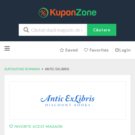
Căutare
Skip
Saved
Favorites
Login
to
content
>
KUPONZONE ROMANIA
ANTIC EXLIBRIS
FAVORITE ACEST MAGAZIN