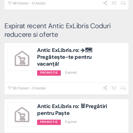
48 Folosit - 0 Astăzi
Expirat recent Antic ExLibris Coduri
reducere si oferte
Antic ExLibris.ro: ✈️🗺️
Pregătește-te pentru
vacanță!
Expirat
PROMOTIE
56 Folosit - 0 Astăzi
Antic ExLibris ro: 🐰Pregătiri
pentru Paște
Expirat
PROMOTIE