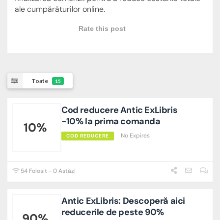
ale cumpărăturilor online.
Rate this post
Toate
15
Cod reducere Antic ExLibris
-10% la prima comanda
10%
No Expires
COD REDUCERE
54 Folosit - 0 Astăzi
Antic ExLibris: Descoperă aici
reducerile de peste 90%
90%