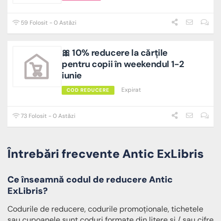
59 Folosit - 0 Astăzi
🎀 10% reducere la cărțile
pentru copii în weekendul 1-2
iunie
Expirat
COD REDUCERE
73 Folosit - 0 Astăzi
Întrebări frecvente Antic ExLibris
Ce înseamnă codul de reducere Antic
ExLibris?
Codurile de reducere, codurile promoționale, tichetele
sau cupoanele sunt coduri formate din litere și / sau cifre