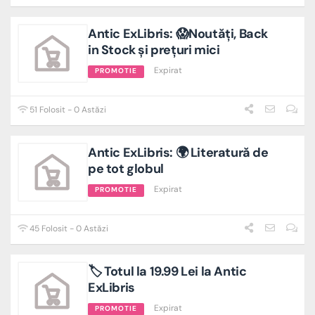
Antic ExLibris: 😱Noutăți, Back
in Stock și prețuri mici
Expirat
PROMOTIE
51 Folosit - 0 Astăzi
Antic ExLibris: 🌍 Literatură de
pe tot globul
Expirat
PROMOTIE
45 Folosit - 0 Astăzi
🏷️ Totul la 19.99 Lei la Antic
ExLibris
Expirat
PROMOTIE