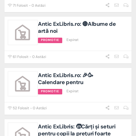
71 Folosit - 0 Astăzi
Antic ExLibris.ro: 🔴Albume de
artă noi
Expirat
PROMOTIE
61 Folosit - 0 Astăzi
Antic ExLibris.ro: 🎉🥳
Calendare pentru
Expirat
PROMOTIE
52 Folosit - 0 Astăzi
Antic ExLibris: 🧒Cărți și seturi
pentru copii la prețuri foarte