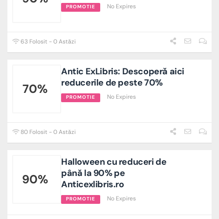
No Expires
PROMOTIE
63 Folosit - 0 Astăzi
Antic ExLibris: Descoperă aici
reducerile de peste 70%
70%
No Expires
PROMOTIE
80 Folosit - 0 Astăzi
Halloween cu reduceri de
până la 90% pe
90%
Anticexlibris.ro
No Expires
PROMOTIE