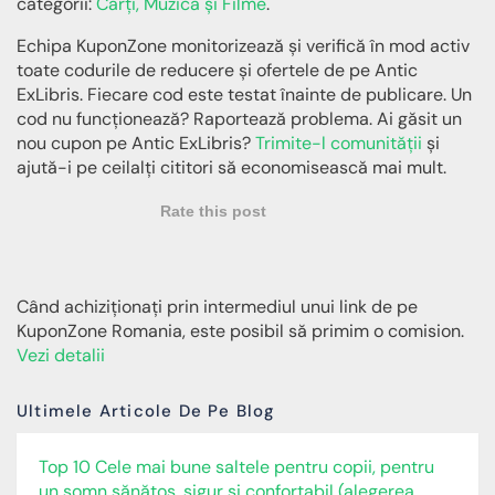
categorii:
Cărți, Muzică și Filme
.
Echipa KuponZone monitorizează și verifică în mod activ
toate codurile de reducere și ofertele de pe Antic
ExLibris. Fiecare cod este testat înainte de publicare. Un
cod nu funcționează? Raportează problema. Ai găsit un
nou cupon pe Antic ExLibris?
Trimite-l comunității
și
ajută-i pe ceilalți cititori să economisească mai mult.
Rate this post
Când achiziționați prin intermediul unui link de pe
KuponZone Romania, este posibil să primim o comision.
Vezi detalii
Ultimele Articole De Pe Blog
Top 10 Cele mai bune saltele pentru copii, pentru
un somn sănătos, sigur și confortabil (alegerea