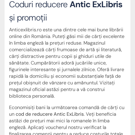
Coduri reducere
Antic ExLibris
și promoții
Anticexlibris.ro este una dintre cele mai bune librării
online din România. Puteți găsi mii de cărți excelente
în limba engleză la prețuri reduse. Magazinul
comercializează cărți frumoase de artă și literatură,
cărți distractive pentru copii și ghiduri utile de
sănătate. Cumpărătorii adoră jucăriile unice,
figurinele interesante și jurnalele zilnice. Oferă livrare
rapidă la domiciliu și economii substanțiale față de
prețul obișnuit de vânzare cu amănuntul. Vizitați
magazinul oficial astăzi pentru a vă construi
biblioteca personală.
Economisiți bani la următoarea comandă de cărți cu
un
cod de reducere Antic ExLibris
. Veți beneficia
astăzi de prețuri mai mici la romanele în limba
engleză. Aplicați voucherul nostru verificat la
finalizarea comenzii pentru a reduce costurile totale