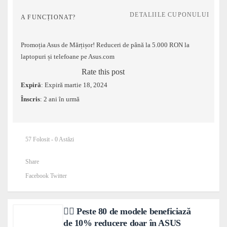
DETALIILE CUPONULUI
A FUNCȚIONAT?
Promoția Asus de Mărțișor! Reduceri de până la 5.000 RON la
laptopuri și telefoane pe Asus.com
Rate this post
Expiră
: Expiră martie 18, 2024
Înscris
: 2 ani în urmă
57 Folosit - 0 Astăzi
Share
Facebook
Twitter
❤️‍🔥 Peste 80 de modele beneficiază
de 10% reducere doar în ASUS