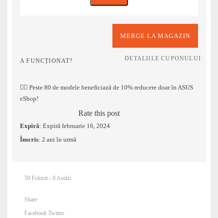
MERGE LA MAGAZIN
DETALIILE CUPONULUI
A FUNCȚIONAT?
❤️‍🔥 Peste 80 de modele beneficiază de 10% reducere doar în ASUS
eShop!
Rate this post
Expiră
: Expiră februarie 16, 2024
Înscris
: 2 ani în urmă
59 Folosit - 0 Astăzi
Share
Facebook
Twitter