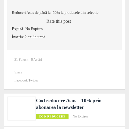
Reduceri Asus de până la -50% la produsele din selecție
Rate this post
Expiră
: No Expires
Înscris
: 2 ani în urmă
31 Folosit - 0 Astăzi
Share
Facebook
Twitter
Cod reducere Asus – 10% prin
abonarea la newsletter
No Expires
COD REDUCERE