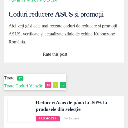
FAVORITE ACEST MAGAZIN
Coduri reducere
ASUS
și promoții
Aici veți găsi cele mai recente coduri de reducere și promoții
ASUS, verificate și actualizate zilnic de echipa Kuponzone
România.
Rate this post
Toate
17
Toate
Coduri
Vânzări
13
4
17
Reduceri Asus de până la -50% la
produsele din selecție
No Expires
PROMOTIE