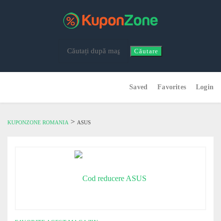
Căutare
Skip
Saved
Favorites
Login
to
content
>
KUPONZONE ROMANIA
ASUS