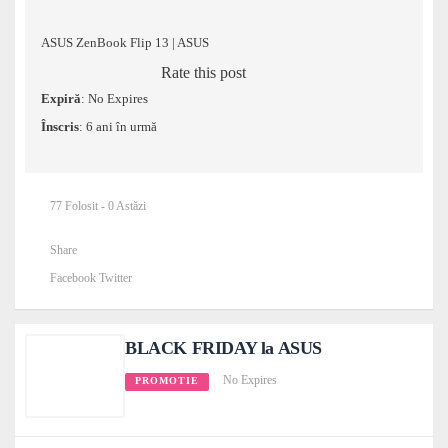
ASUS ZenBook Flip 13 | ASUS
Rate this post
Expiră
: No Expires
Înscris
: 6 ani în urmă
77 Folosit - 0 Astăzi
Share
Facebook
Twitter
BLACK FRIDAY la ASUS
No Expires
PROMOTIE