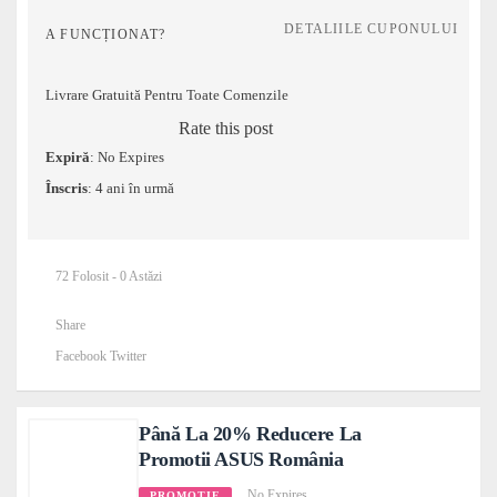
DETALIILE CUPONULUI
A FUNCȚIONAT?
Livrare Gratuită Pentru Toate Comenzile
Rate this post
Expiră
: No Expires
Înscris
: 4 ani în urmă
72 Folosit - 0 Astăzi
Share
Facebook
Twitter
Până La 20% Reducere La
Promotii ASUS România
No Expires
PROMOTIE