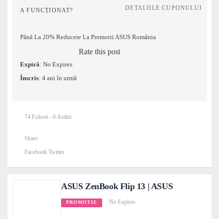
DETALIILE CUPONULUI
A FUNCȚIONAT?
Până La 20% Reducere La Promotii ASUS România
Rate this post
Expiră
: No Expires
Înscris
: 4 ani în urmă
74 Folosit - 0 Astăzi
Share
Facebook
Twitter
ASUS ZenBook Flip 13 | ASUS
No Expires
PROMOTIE