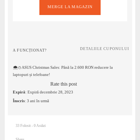
MERGE LA MAGAZIN
DETALIILE CUPONULUI
A FUNCȚIONAT?
🌨️⛄ASUS Christmas Sales: Până la 2.600 RON reducere la
laptopuri și telefoane!
Rate this post
Expiră
: Expiră decembrie 28, 2023
Înscris
: 3 ani în urmă
33 Folosit - 0 Astăzi
Share