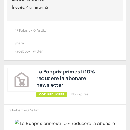
Înscris
: 4 ani în urmă
47 Folosit - 0 Astăzi
Share
Facebook
Twitter
La Bonprix primești 10%
reducere la abonare
newsletter
No Expires
COD REDUCERE
53 Folosit - 0 Astăzi