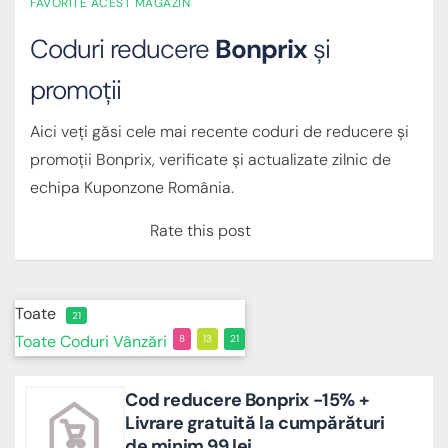
FAVORITE ACEST MAGAZIN
Coduri reducere
Bonprix
și
promoții
Aici veți găsi cele mai recente coduri de reducere și
promoții Bonprix, verificate și actualizate zilnic de
echipa Kuponzone România.
Rate this post
Toate
21
Toate
Coduri
Vânzări
8
13
21
Cod reducere Bonprix -15% +
Livrare gratuită la cumpărături
de minim 99 lei