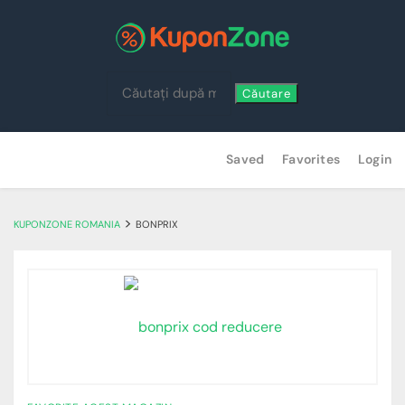
Căutare
Skip
Saved
Favorites
Login
to
content
>
KUPONZONE ROMANIA
BONPRIX