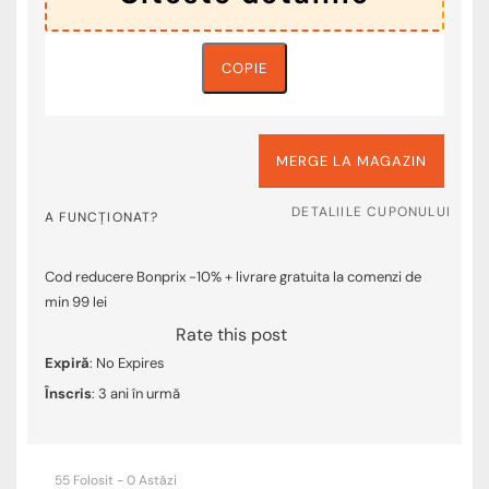
COPIE
MERGE LA MAGAZIN
DETALIILE CUPONULUI
A FUNCȚIONAT?
Cod reducere Bonprix -10% + livrare gratuita la comenzi de
min 99 lei
Rate this post
Expiră
: No Expires
Înscris
: 3 ani în urmă
55 Folosit - 0 Astăzi