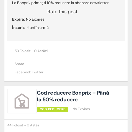
La Bonprix primești 10% reducere la abonare newsletter
Rate this post
Expiră
: No Expires
Înscris
: 4 ani în urmă
53 Folosit - 0 Astăzi
Share
Facebook
Twitter
Cod reducere Bonprix – Până
la 50% reducere
No Expires
COD REDUCERE
44 Folosit - 0 Astăzi