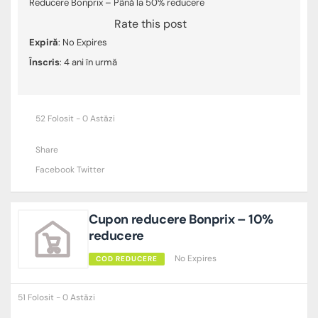
Reducere Bonprix – Până la 50% reducere
Rate this post
Expiră
: No Expires
Înscris
: 4 ani în urmă
52 Folosit - 0 Astăzi
Share
Facebook
Twitter
Cupon reducere Bonprix – 10%
reducere
No Expires
COD REDUCERE
51 Folosit - 0 Astăzi