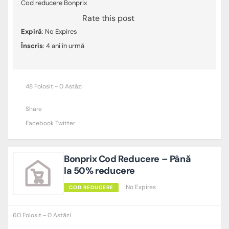
Cod reducere Bonprix
Rate this post
Expiră
: No Expires
Înscris
: 4 ani în urmă
48 Folosit - 0 Astăzi
Share
Facebook
Twitter
Bonprix Cod Reducere – Până
la 50% reducere
No Expires
COD REDUCERE
60 Folosit - 0 Astăzi