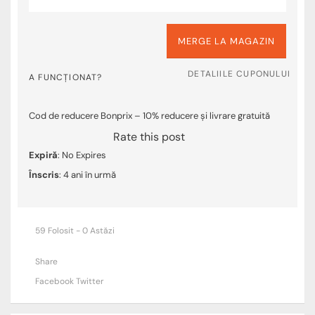
MERGE LA MAGAZIN
DETALIILE CUPONULUI
A FUNCȚIONAT?
Cod de reducere Bonprix – 10% reducere și livrare gratuită
Rate this post
Expiră
: No Expires
Înscris
: 4 ani în urmă
59 Folosit - 0 Astăzi
Share
Facebook
Twitter