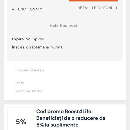
DETALIILE CUPONULUI
A FUNCȚIONAT?
Rate this post
Expiră
: No Expires
Înscris
: o săptămână în urmă
1 Folosit - 0 Astăzi
Share
Facebook
Twitter
Cod promo Boost4Life:
Beneficiați de o reducere de
5%
5% la suplimente