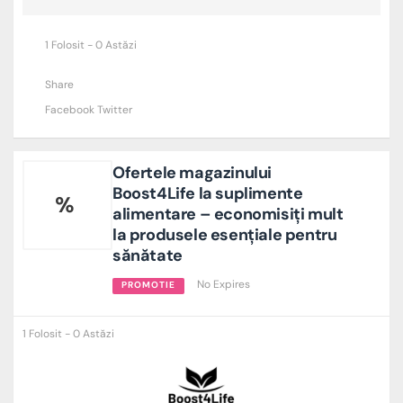
1 Folosit - 0 Astăzi
Share
Facebook
Twitter
Ofertele magazinului
Boost4Life la suplimente
%
alimentare – economisiți mult
la produsele esențiale pentru
sănătate
No Expires
PROMOTIE
1 Folosit - 0 Astăzi