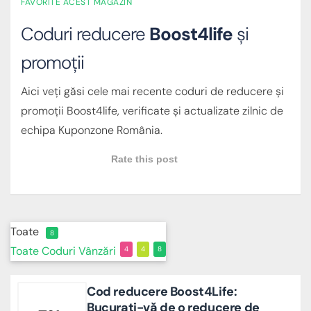
FAVORITE ACEST MAGAZIN
Coduri reducere
Boost4life
și
promoții
Aici veți găsi cele mai recente coduri de reducere și
promoții Boost4life, verificate și actualizate zilnic de
echipa Kuponzone România.
Rate this post
Toate
8
Toate
Coduri
Vânzări
4
4
8
Cod reducere Boost4Life:
Bucurați-vă de o reducere de