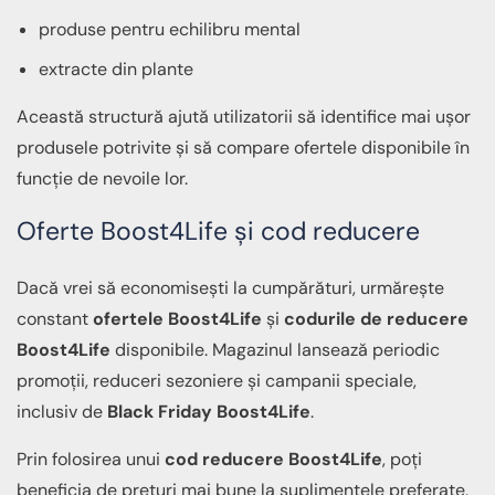
produse pentru echilibru mental
extracte din plante
Această structură ajută utilizatorii să identifice mai ușor
produsele potrivite și să compare ofertele disponibile în
funcție de nevoile lor.
Oferte Boost4Life și cod reducere
Dacă vrei să economisești la cumpărături, urmărește
constant
ofertele Boost4Life
și
codurile de reducere
Boost4Life
disponibile. Magazinul lansează periodic
promoții, reduceri sezoniere și campanii speciale,
inclusiv de
Black Friday Boost4Life
.
Prin folosirea unui
cod reducere Boost4Life
, poți
beneficia de prețuri mai bune la suplimentele preferate,