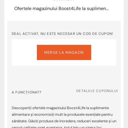
Ofertele magazinului Boost4Life la suplimente alimentare – economisiți mult la produsele esențiale pentru sănătate
DEAL ACTIVAT, NU ESTE NECESAR UN COD DE CUPON!
MERGE LA MAGAZIN
DETALIILE CUPONULUI
A FUNCȚIONAT?
Descoperiți ofertele magazinului Boost4Life la suplimente
alimentare și economisiți mult la produsele esențiale pentru
sănătate. Găsiți produse de încredere, reduceri excelente și un
raport calitate-preț avantajos, totul într-un singur loc.