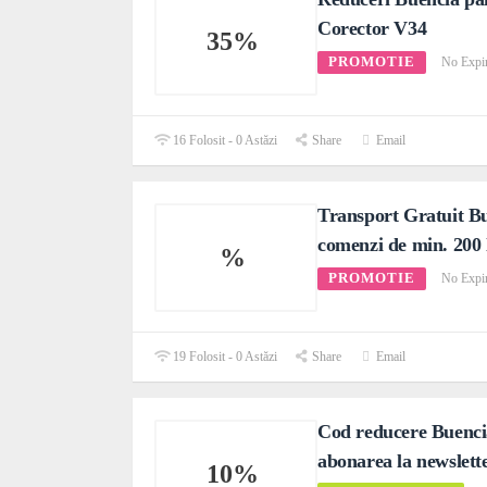
Corector V34
35%
PROMOTIE
No Expi
16 Folosit - 0 Astăzi
Share
Email
Transport Gratuit B
comenzi de min. 200 
%
PROMOTIE
No Expi
19 Folosit - 0 Astăzi
Share
Email
Cod reducere Buenci
abonarea la newslett
10%