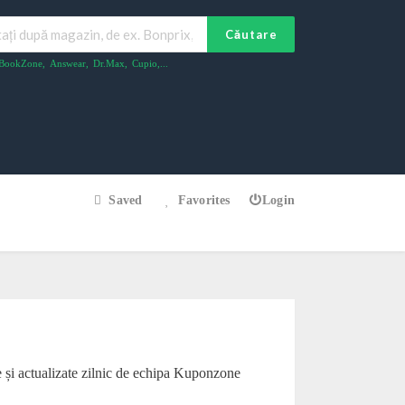
Căutare
BookZone
,
Answear
,
Dr.Max
,
Cupio
,...
Saved
Favorites
Login
te și actualizate zilnic de echipa Kuponzone