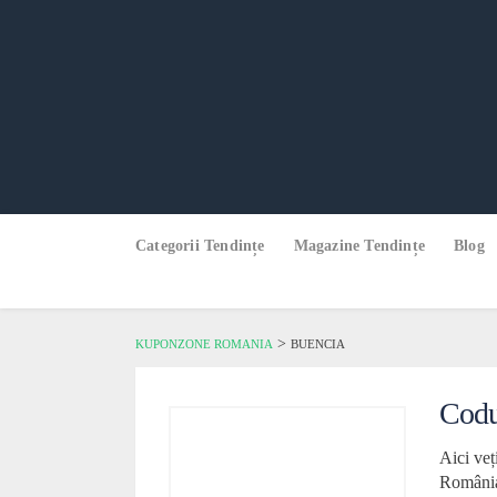
Skip
Categorii Tendințe
Magazine Tendințe
Blog
to
content
>
KUPONZONE ROMANIA
BUENCIA
Codu
Aici veț
Români