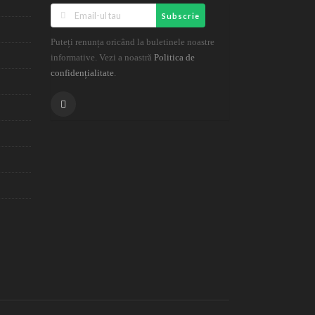
Subscrie
Puteți renunța oricând la buletinele noastre
informative. Vezi a noastră
Politica de
.
confidențialitate