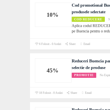
Cod promotional Bue
produsele selectate
10%
COD REDUCERE
N
Aplica codul REDUCER
pe Buencia pentru o red
6 Folosit - 0 Astăzi
Share
Email
Reduceri Buencia pa
selectie de produse
45%
PROMOTIE
No Expi
18 Folosit - 0 Astăzi
Share
Email
Reduceri Buencia pa