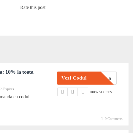
Rate this post
a: 10% la toata
Vezi Codul
PONERO10
o Expires
100% SUCCES
omanda cu codul
0 Comments