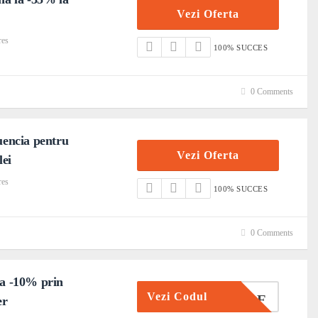
Vezi Oferta
res
100% SUCCES
0 Comments
uencia pentru
Vezi Oferta
lei
res
100% SUCCES
0 Comments
a -10% prin
Vezi Codul
ETALIILE
er