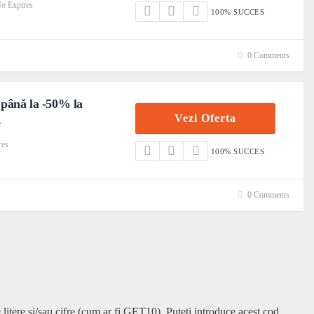
o Expires
100% SUCCES
0 Comments
 până la -50% la
Vezi Oferta
e
res
100% SUCCES
0 Comments
itere și/sau cifre (cum ar fi GET10). Puteți introduce acest cod