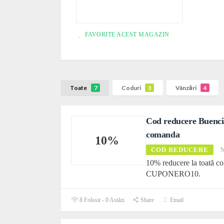
FAVORITE ACEST MAGAZIN
Toate
Coduri
Vânzări
7
3
4
Cod reducere Buenci
comanda
10%
COD REDUCERE
N
10% reducere la toată c
CUPONERO10.
8 Folosit - 0 Astăzi
Share
Email