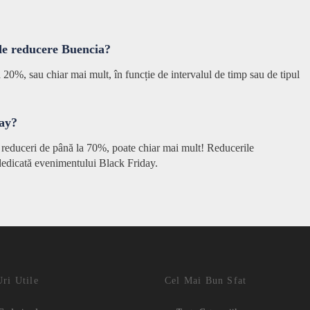
 de reducere Buencia?
 20%, sau chiar mai mult, în funcție de intervalul de timp sau de tipul
day?
 reduceri de până la 70%, poate chiar mai mult! Reducerile
dedicată evenimentului Black Friday.
ri Utile
Cel Mai Bun Sfat