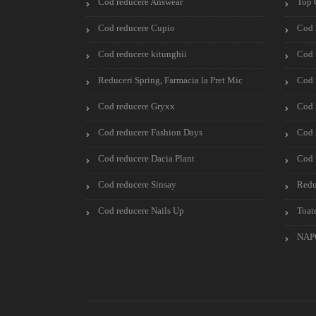
Cod reducere Answear
Top 
Cod reducere Cupio
Cod 
Cod reducere kitunghii
Cod 
Reduceri Spring, Farmacia la Pret Mic
Cod 
Cod reducere Gryxx
Cod 
Cod reducere Fashion Days
Cod 
Cod reducere Dacia Plant
Cod 
Cod reducere Sinsay
Redu
Cod reducere Nails Up
Toat
NAP