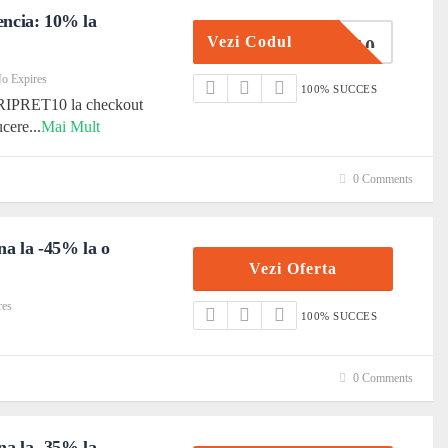
ncia: 10% la
Vezi Codul
RIPRET10
o Expires
100% SUCCES
IPRET10 la checkout
ucere
...
Mai Mult
0 Comments
na la -45% la o
Vezi Oferta
res
100% SUCCES
0 Comments
na la -35% la