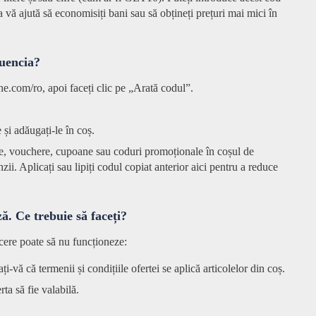
a vă ajută să economisiți bani sau să obțineți prețuri mai mici în
Buencia?
.com/ro, apoi faceți clic pe „Arată codul”.
 și adăugați-le în coș.
e, vouchere, cupoane sau coduri promoționale în coșul de
ii. Aplicați sau lipiți codul copiat anterior aici pentru a reduce
. Ce trebuie să faceți?
cere poate să nu funcționeze:
i-vă că termenii și condițiile ofertei se aplică articolelor din coș.
a să fie valabilă.