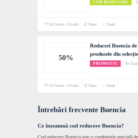
COD REDUCERE
N
16 Folosit - 0 Astăzi
Share
Email
Reduceri Buencia de
produsele din selecți
50%
PROMOTIE
No Expi
19 Folosit - 0 Astăzi
Share
Email
Întrebări frecvente Buencia
Ce înseamnă cod reducere Buencia?
Cod reducere Buencia este o combinație specială de l