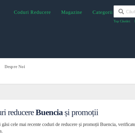
Coduri Reducere
Magazine
Categorii
Top Căutări:
Despre Noi
ri reducere
Buencia
și promoții
i găsi cele mai recente coduri de reducere și promoții Buencia, verifica
a.