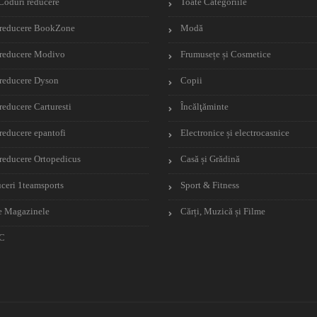
Coduri reducere
Toate Categoriile
reducere BookZone
Modă
reducere Modivo
Frumusețe și Cosmetice
reducere Dyson
Copii
reducere Carturesti
Încălţăminte
reducere epantofi
Electronice și electrocasnice
reducere Ortopedicus
Casă și Grădină
ceri 1teamsports
Sport & Fitness
e Magazinele
Cărți, Muzică și Filme
C