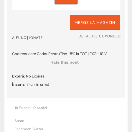
MERGE LA MAGAZIN
DETALIILE CUPONULUI
A FUNCȚIONAT?
Cod reducere CadouPentruTine -5% la TOT | EXCLUSIV
Rate this post
Expiră
: No Expires
Înscris
: 7 luni în urmă
18 Folosit - 0 Astăzi
Share
Facebook
Twitter