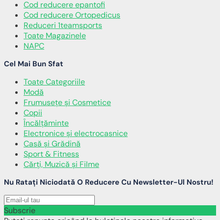
Cod reducere epantofi
Cod reducere Ortopedicus
Reduceri 1teamsports
Toate Magazinele
NAPC
Cel Mai Bun Sfat
Toate Categoriile
Modă
Frumusețe și Cosmetice
Copii
Încălţăminte
Electronice și electrocasnice
Casă și Grădină
Sport & Fitness
Cărți, Muzică și Filme
Nu Ratați Niciodată O Reducere Cu Newsletter-Ul Nostru!
Subscrie