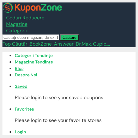
Coduri Reducere
Magazine
Categorii
Căutare
Top Căutări:
BookZone
,
Answear
,
Dr.Max
,
Cupio
,...
Skip
Categorii Tendințe
to
Magazine Tendințe
content
Blog
Despre Noi
Saved
Please login to see your saved coupons
Favorites
Please login to see your favorite stores
Login