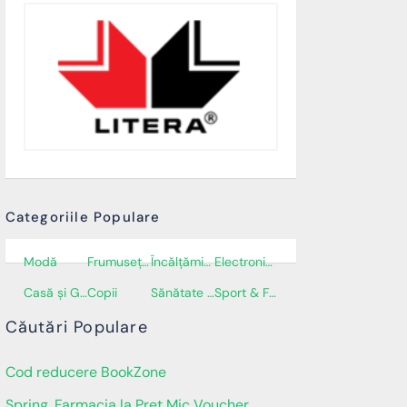
Categoriile Populare
Modă
Frumusețe și Cosmetice
Încălţăminte
Electronice și electrocasnice
Casă și Grădină
Copii
Sănătate și Îngrijire personală
Sport & Fitness
Căutări Populare
Cod reducere BookZone
Spring, Farmacia la Pret Mic Voucher