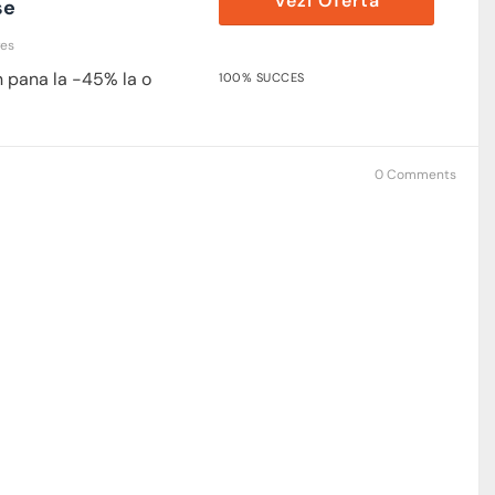
Vezi Oferta
se
res
n pana la -45% la o
100% SUCCES
0 Comments