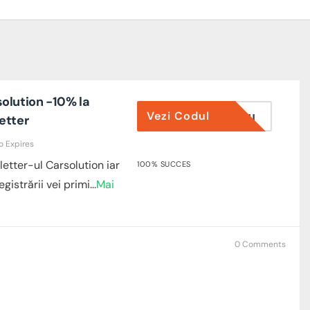
olution -10% la
Vezi Codul
PE EMAIL
etter
o Expires
etter-ul Carsolution iar
100% SUCCES
gistrării vei primi
...
Mai
0 Comments