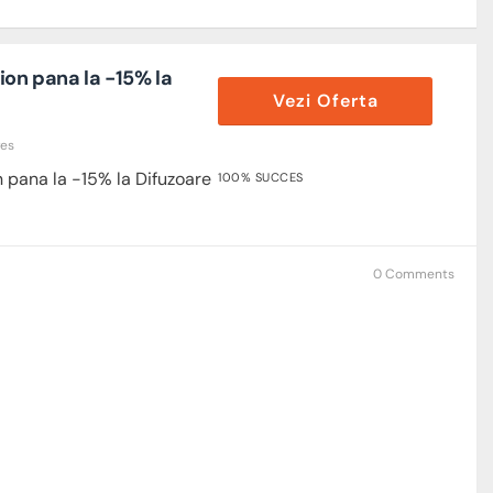
ion pana la -15% la
Vezi Oferta
res
 pana la -15% la Difuzoare
100% SUCCES
0 Comments