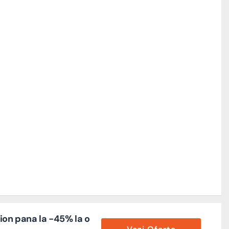
ion pana la -45% la o