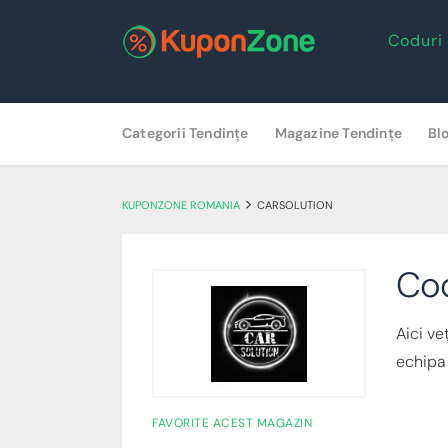
Coduri
Skip
Categorii Tendințe
Magazine Tendințe
Bl
to
content
>
KUPONZONE ROMANIA
CARSOLUTION
Cod
Aici ve
echipa
FAVORITE ACEST MAGAZIN