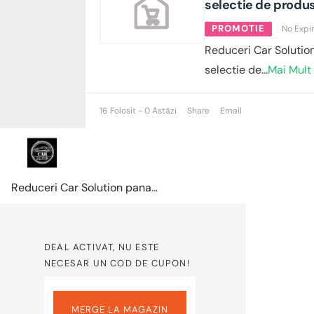
selectie de produ
PROMOTIE
No Expi
Reduceri Car Solutio
selectie de
...
Mai Mult
16 Folosit - 0 Astăzi
Share
Email
Reduceri Car Solution pana la -45% la o selectie de produse
DEAL ACTIVAT, NU ESTE
NECESAR UN COD DE CUPON!
MERGE LA MAGAZIN