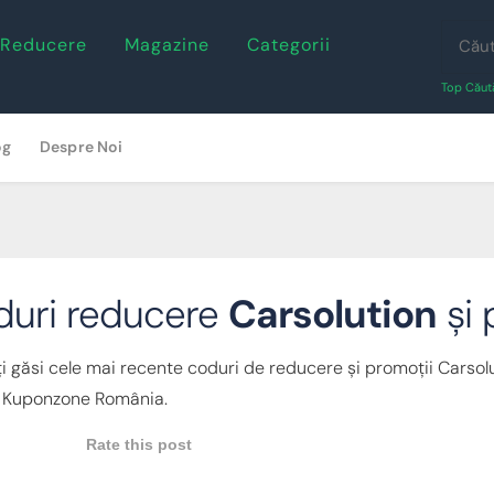
 Reducere
Magazine
Categorii
Top Căută
og
Despre Noi
uri reducere
Carsolution
și 
ți găsi cele mai recente coduri de reducere și promoții Carsolut
 Kuponzone România.
Rate this post