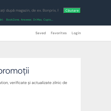
Căutare
ri:
BookZone
,
Answear
,
Dr.Max
,
Cupio
,...
Saved
Favorites
Login
promoții
ion, verificate și actualizate zilnic de