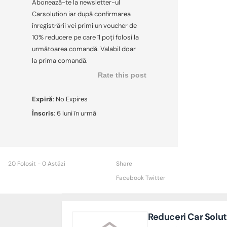
Abonează-te la newsletter-ul
Carsolution iar după confirmarea
înregistrării vei primi un voucher de
10% reducere pe care îl poți folosi la
următoarea comandă. Valabil doar
la prima comandă.
Rate this post
Expiră
: No Expires
Înscris
: 6 luni în urmă
20 Folosit - 0 Astăzi
Share
Facebook
Twitter
Reduceri Car Solut