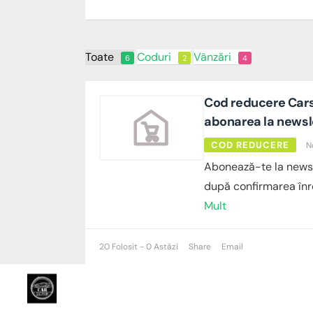
Toate
Coduri
Vânzări
6
2
4
Cod reducere Cars
abonarea la newsl
COD REDUCERE
N
Abonează-te la newsl
după confirmarea înre
Mult
20 Folosit - 0 Astăzi
Share
Email