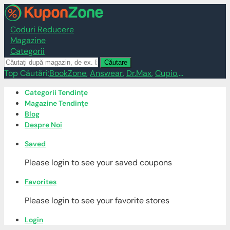
Coduri Reducere
Magazine
Categorii
Căutare
Top Căutări:
BookZone
,
Answear
,
Dr.Max
,
Cupio
,...
Skip
Categorii Tendințe
to
Magazine Tendințe
content
Blog
Despre Noi
Saved
Please login to see your saved coupons
Favorites
Please login to see your favorite stores
Login