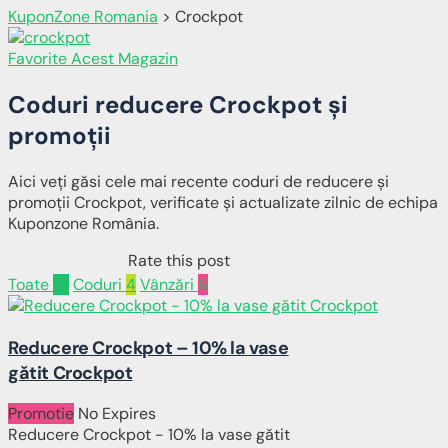
KuponZone Romania
>
Crockpot
Favorite Acest Magazin
Coduri reducere
Crockpot
și
promoții
Aici veți găsi cele mai recente coduri de reducere și
promoții Crockpot, verificate și actualizate zilnic de echipa
Kuponzone România.
Rate this post
Toate
10
Coduri
4
Vânzări
6
Reducere Crockpot – 10% la vase
gătit Crockpot
Promotie
No Expires
Reducere Crockpot - 10% la vase gătit