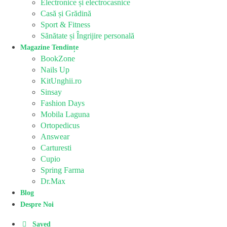
Electronice și electrocasnice
Casă și Grădină
Sport & Fitness
Sănătate și Îngrijire personală
Magazine Tendințe
BookZone
Nails Up
KitUnghii.ro
Sinsay
Fashion Days
Mobila Laguna
Ortopedicus
Answear
Carturesti
Cupio
Spring Farma
Dr.Max
Blog
Despre Noi
Saved