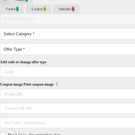
Toate
3
Coduri
3
Vânzări
0
Add code or change offer type
Coupon image
Print coupon image