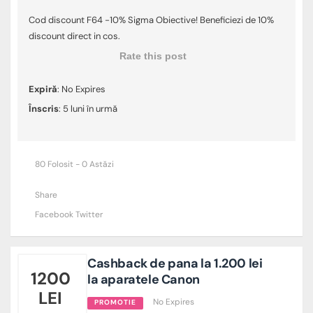
Cod discount F64 -10% Sigma Obiective! Beneficiezi de 10%
discount direct in cos.
Rate this post
Expiră
: No Expires
Înscris
: 5 luni în urmă
80 Folosit - 0 Astăzi
Share
Facebook
Twitter
Cashback de pana la 1.200 lei
1200
la aparatele Canon
LEI
No Expires
PROMOTIE