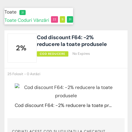
Toate
31
Toate
Coduri
Vânzări
22
9
31
Cod discount F64: -2%
reducere la toate produsele
2%
No Expires
COD REDUCERE
25 Folosit - 0 Astăzi
Cod discount F64: -2% reducere la toate produsele
COPIAȚI ACEST COD ȘI UTILIZAȚI LA CHECKOUT