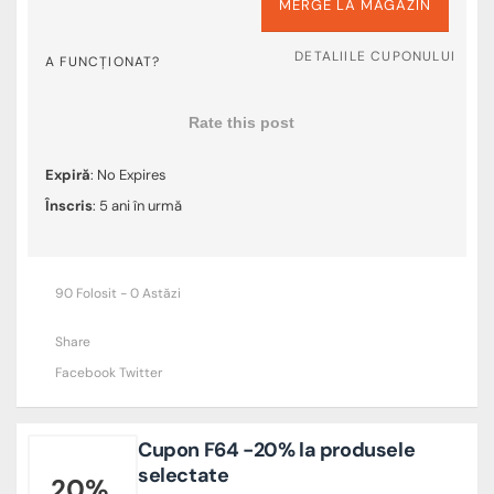
MERGE LA MAGAZIN
DETALIILE CUPONULUI
A FUNCȚIONAT?
Rate this post
Expiră
: No Expires
Înscris
: 5 ani în urmă
90 Folosit - 0 Astăzi
Share
Facebook
Twitter
Cupon F64 -20% la produsele
selectate
20%