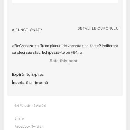
DETALIILE CUPONULUI
A FUNCȚIONAT?
#ReCreeaza-te! Tu ce planuri de vacanta ti-ai facut? Indiferent
ca pleci sau stai… Echipeaza-te pe F64.ro
Rate this post
Expiră
: No Expires
Înscris
: 5 ani în urmă
64 Folosit - 1 Astăzi
Share
Facebook
Twitter