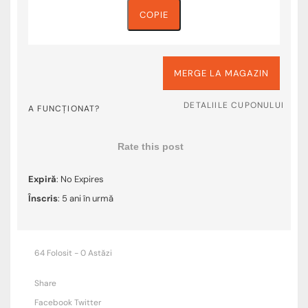
COPIE
MERGE LA MAGAZIN
DETALIILE CUPONULUI
A FUNCȚIONAT?
Rate this post
Expiră
: No Expires
Înscris
: 5 ani în urmă
64 Folosit - 0 Astăzi
Share
Facebook
Twitter