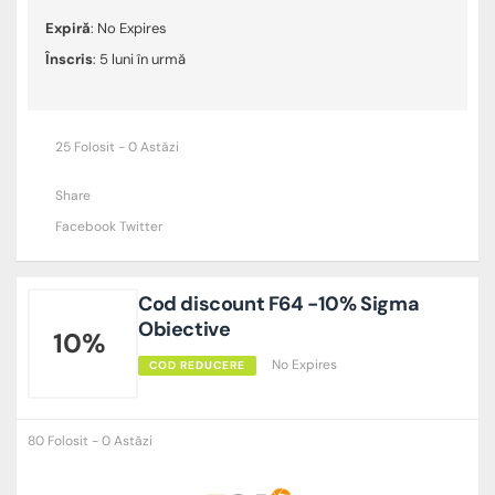
Expiră
: No Expires
Înscris
: 5 luni în urmă
25 Folosit - 0 Astăzi
Share
Facebook
Twitter
Cod discount F64 -10% Sigma
Obiective
10%
No Expires
COD REDUCERE
80 Folosit - 0 Astăzi