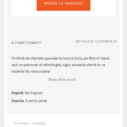
MERGE LA MAGAZIN
DETALIILE CUPONULUI
A FUNCȚIONAT?
Proftită de ofertele speciale la marca Sony, pe f64.ro! dacă
ești un pasionat al tehnologiei, sigur această ofertă te va
încănta! Nu rata ocazia!
Rate this post
Expiră
: No Expires
Înscris
: 5 ani în urmă
111 Folosit - 0 Astăzi