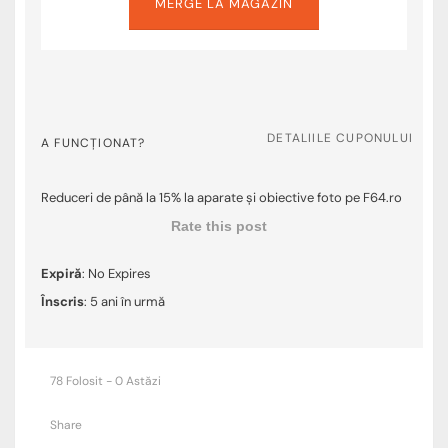
MERGE LA MAGAZIN
DETALIILE CUPONULUI
A FUNCȚIONAT?
Reduceri de până la 15% la aparate și obiective foto pe F64.ro
Rate this post
Expiră
: No Expires
Înscris
: 5 ani în urmă
78 Folosit - 0 Astăzi
Share