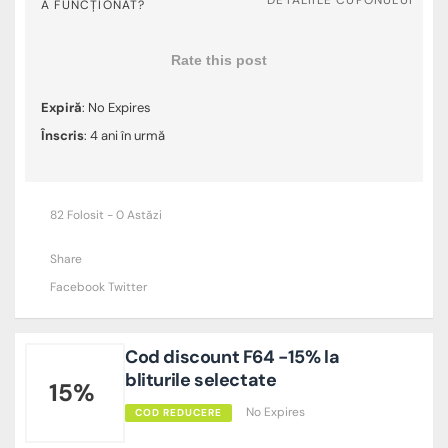
A FUNCȚIONAT?
Rate this post
Expiră
: No Expires
Înscris
: 4 ani în urmă
82 Folosit - 0 Astăzi
Share
Facebook
Twitter
Cod discount F64 -15% la
bliturile selectate
15%
No Expires
COD REDUCERE