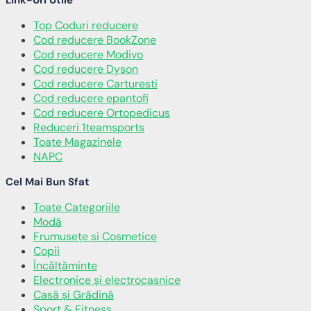
Link-Uri Utile
Top Coduri reducere
Cod reducere BookZone
Cod reducere Modivo
Cod reducere Dyson
Cod reducere Carturesti
Cod reducere epantofi
Cod reducere Ortopedicus
Reduceri 1teamsports
Toate Magazinele
NAPC
Cel Mai Bun Sfat
Toate Categoriile
Modă
Frumusețe și Cosmetice
Copii
Încălţăminte
Electronice și electrocasnice
Casă și Grădină
Sport & Fitness