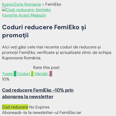
KuponZone Romania
>
FemiEko
Favorite Acest Magazin
Coduri reducere
FemiEko
și
promoții
Aici veți găsi cele mai recente coduri de reducere și
promoții FemiEko, verificate și actualizate zilnic de echipa
Kuponzone România.
Rate this post
Toate
6
Coduri
2
Vânzări
4
10%
Cod reducere FemiEko -10% prin
abonarea la newsletter
Cod reducere
No Expires
Abonează-te la newsletter-ul FemiEko iar