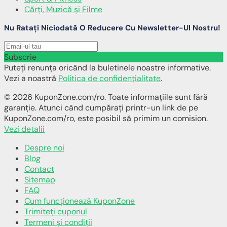
Cărți, Muzică și Filme
Nu Ratați Niciodată O Reducere Cu Newsletter-Ul Nostru!
Subscrie
Puteți renunța oricând la buletinele noastre informative.
Vezi a noastră
Politica de confidențialitate
.
© 2026 KuponZone.com/ro. Toate informațiile sunt fără
garanție. Atunci când cumpărați printr-un link de pe
KuponZone.com/ro, este posibil să primim un comision.
Vezi detalii
Despre noi
Blog
Contact
Sitemap
FAQ
Cum funcționează KuponZone
Trimiteți cuponul
Termeni și condiții