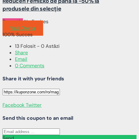
Reduceri FemiEko de până la -50% la
produsele din selecție
Promotie
No Expires
Vezi Oferta
100% Succes
13 Folosit - 0 Astăzi
Share
Email
0 Comments
Share it with your friends
Facebook
Twitter
Send this coupon to an email
Send