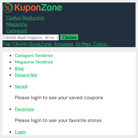
Coduri Reducere
Magazine
Categorii
Căutare
Top Căutări:
BookZone
,
Answear
,
Dr.Max
,
Cupio
,...
Skip
Categorii Tendințe
to
Magazine Tendințe
content
Blog
Despre Noi
Saved
Please login to see your saved coupons
Favorites
Please login to see your favorite stores
Login