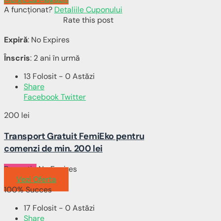
A funcționat?
Detaliile Cuponului
Rate this post
Expiră
: No Expires
Înscris
: 2 ani în urmă
13 Folosit - 0 Astăzi
Share
Facebook
Twitter
200 lei
Transport Gratuit FemiEko pentru
comenzi de min. 200 lei
Promotie
No Expires
Vezi Oferta
100% Succes
17 Folosit - 0 Astăzi
Share