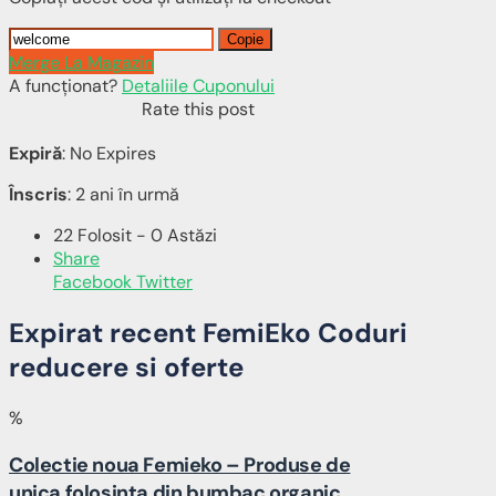
Copie
Merge La Magazin
A funcționat?
Detaliile Cuponului
Rate this post
Expiră
: No Expires
Înscris
: 2 ani în urmă
22 Folosit - 0 Astăzi
Share
Facebook
Twitter
Expirat recent FemiEko Coduri
reducere si oferte
%
Colectie noua Femieko – Produse de
unica folosinta din bumbac organic