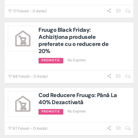
77 Folosit - 0 Astăzi
Fruugo Black Friday:
Achiziționa produsele
preferate cu o reducere de
20%
No Expires
PROMOTIE
68 Folosit - 0 Astăzi
Cod Reducere Fruugo: Până La
40% Dezactivată
No Expires
PROMOTIE
67 Folosit - 0 Astăzi