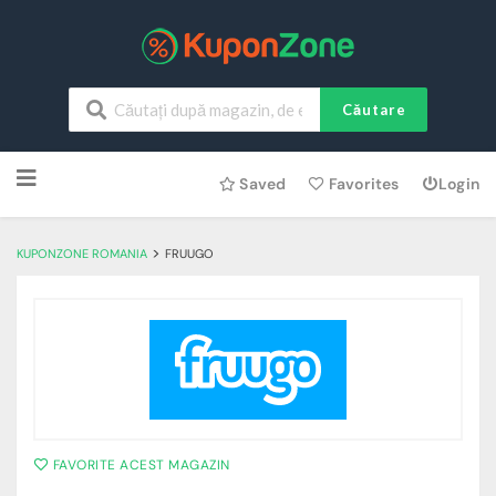
Căutare
Skip
Saved
Favorites
Login
to
content
>
KUPONZONE ROMANIA
FRUUGO
FAVORITE ACEST MAGAZIN