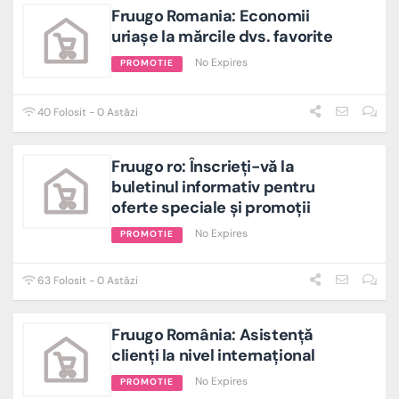
Fruugo Romania: Economii
uriașe la mărcile dvs. favorite
No Expires
PROMOTIE
40 Folosit - 0 Astăzi
Fruugo ro: Înscrieți-vă la
buletinul informativ pentru
oferte speciale și promoții
No Expires
PROMOTIE
63 Folosit - 0 Astăzi
Fruugo România: Asistență
clienți la nivel internațional
No Expires
PROMOTIE