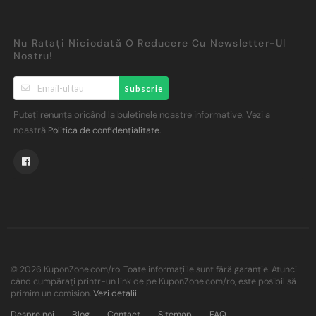
Nu Ratați Niciodată O Reducere Cu Newsletter-Ul
Nostru!
Subscrie
Puteți renunța oricând la buletinele noastre informative. Vezi a
noastră
.
Politica de confidențialitate
© 2026 KuponZone.com/ro. Toate informațiile sunt fără garanție. Atunci
când cumpărați printr-un link de pe KuponZone.com/ro, este posibil să
primim un comision.
Vezi detalii
Despre noi
Blog
Contact
Sitemap
FAQ