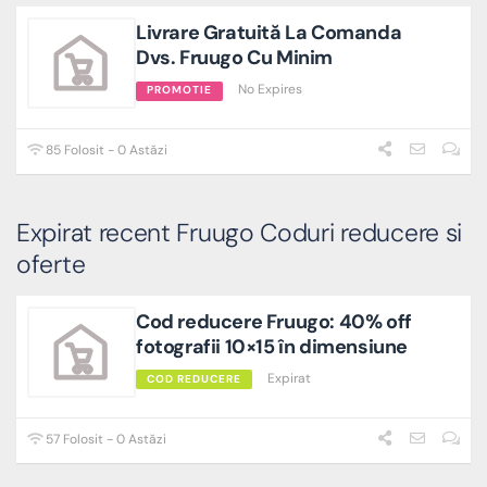
Livrare Gratuită La Comanda
Dvs. Fruugo Cu Minim
No Expires
PROMOTIE
85 Folosit - 0 Astăzi
Expirat recent Fruugo Coduri reducere si
oferte
Cod reducere Fruugo: 40% off
fotografii 10×15 în dimensiune
Expirat
COD REDUCERE
57 Folosit - 0 Astăzi