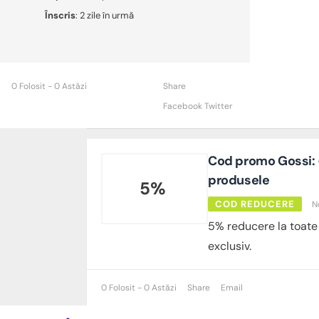
Înscris
: 2 zile în urmă
0 Folosit - 0 Astăzi
Share
Facebook
Twitter
Cod promo Gossi: 
produsele
5%
COD REDUCERE
N
5% reducere la toate
exclusiv.
0 Folosit - 0 Astăzi
Share
Email