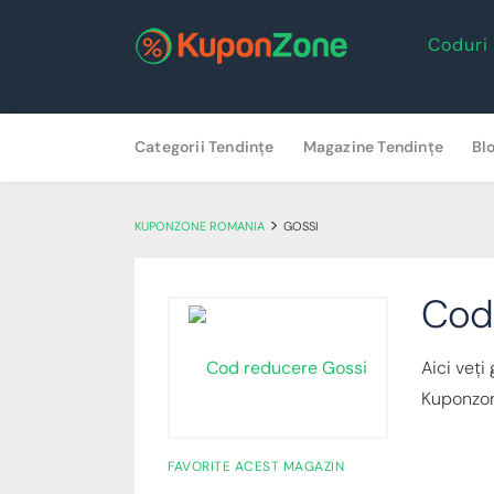
Coduri
Skip
Categorii Tendințe
Magazine Tendințe
Bl
to
content
>
KUPONZONE ROMANIA
GOSSI
Cod
Aici veți
Kuponzo
FAVORITE ACEST MAGAZIN