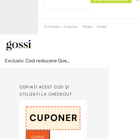
31 Folosit - 0 Astăzi
Share
Email
Exclusiv: Cod reducere Gossi -3% la toate produsele
COPIAȚI ACEST COD ȘI
UTILIZAȚI LA CHECKOUT
COPIE