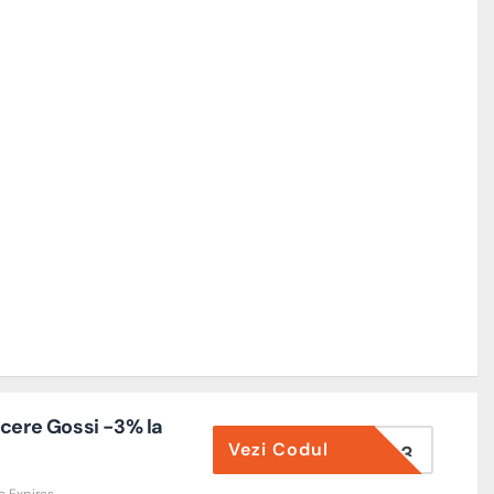
ucere Gossi -3% la
Vezi Codul
PONERIA3
o Expires