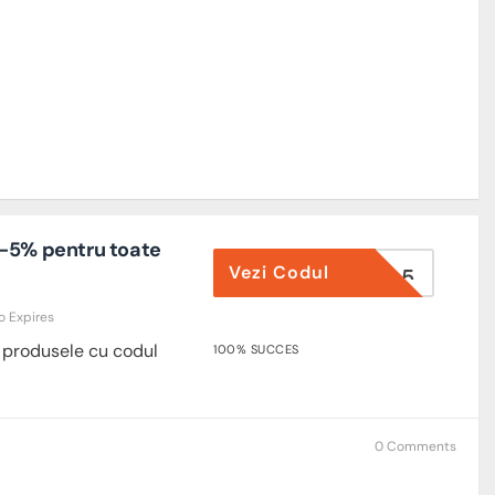
-5% pentru toate
Vezi Codul
OUCHERO5
o Expires
 produsele cu codul
100% SUCCES
0 Comments