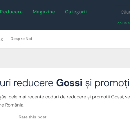
 Reducere
Magazine
Categorii
Top Căută
og
Despre Noi
uri reducere
Gossi
și promoți
 găsi cele mai recente coduri de reducere și promoții Gossi, ver
ne România.
Rate this post