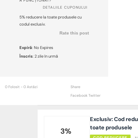
A FUNCȚIONAT?
DETALIILE CUPONULUI
5% reducere la toate produsele cu
codul exclusiv.
Rate this post
Expiră
: No Expires
Înscris
: 2 zile în urmă
0 Folosit - 0 Astăzi
Share
Facebook
Twitter
Exclusiv: Cod red
toate produsele
3%
COD REDUCERE
N