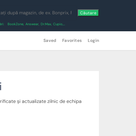
Căutare
ri:
BookZone
,
Answear
,
Dr.Max
,
Cupio
,...
Saved
Favorites
Login
i
ificate și actualizate zilnic de echipa