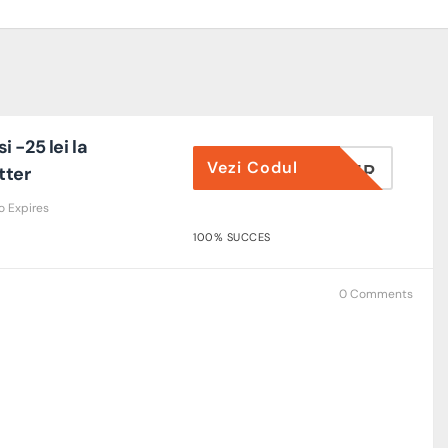
 -25 lei la
Vezi Codul
WSLETTER
tter
o Expires
100% SUCCES
0 Comments