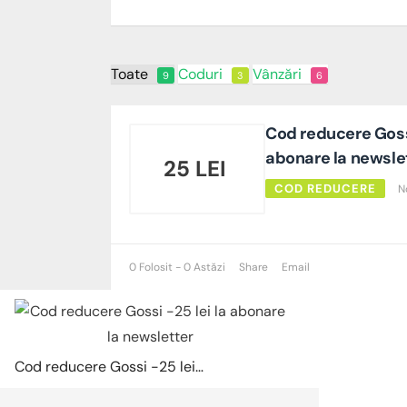
Toate
Coduri
Vânzări
9
3
6
Cod reducere Gossi
abonare la newsle
25 LEI
COD REDUCERE
N
0 Folosit - 0 Astăzi
Share
Email
Cod reducere Gossi -25 lei la abonare la newsletter