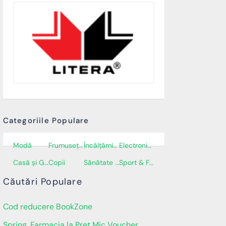
Categoriile Populare
Modă
Frumusețe și Cosmetice
Încălţăminte
Electronice și electrocasnice
Casă și Grădină
Copii
Sănătate și Îngrijire personală
Sport & Fitness
Căutări Populare
Cod reducere BookZone
Spring, Farmacia la Pret Mic Voucher