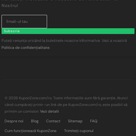
Nostru!
Subscrie
Puteți renunța oricând la buletinele noastre informative. Vezi a noastră
.
Politica de confidențialitate
© 2026 KuponZone.com/ro. Toate informațiile sunt fără garanție. Atunci
când cumpărați printr-un link de pe KuponZone.com/ro, este posibil să
primim un comision.
Vezi detalii
Despre noi
Blog
Contact
Sitemap
FAQ
Cum funcționează KuponZone
Trimiteți cuponul