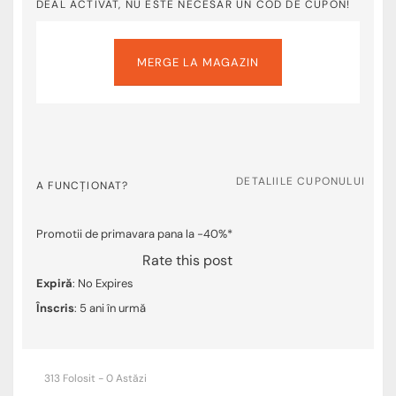
DEAL ACTIVAT, NU ESTE NECESAR UN COD DE CUPON!
MERGE LA MAGAZIN
DETALIILE CUPONULUI
A FUNCȚIONAT?
Promotii de primavara pana la -40%*
Rate this post
Expiră
: No Expires
Înscris
: 5 ani în urmă
313 Folosit - 0 Astăzi