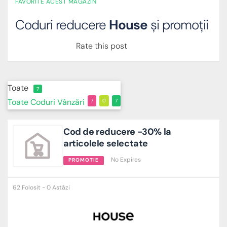
FAVORITE ACEST MAGAZIN
Coduri reducere
House
și promoții
Rate this post
Toate
7
Toate
Coduri
Vânzări
7
0
7
Cod de reducere -30% la
articolele selectate
No Expires
PROMOTIE
62 Folosit - 0 Astăzi