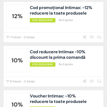
Cod promoțional Intimax: -12%
reducere la toate produsele
12%
No Expires
COD REDUCERE
7 Folosit - 0 Astăzi
Cod reducere Intimax -10%
discount la prima comandă
10%
No Expires
COD REDUCERE
8 Folosit - 0 Astăzi
Voucher Intimax: -10%
reducere la toate produsele
10%