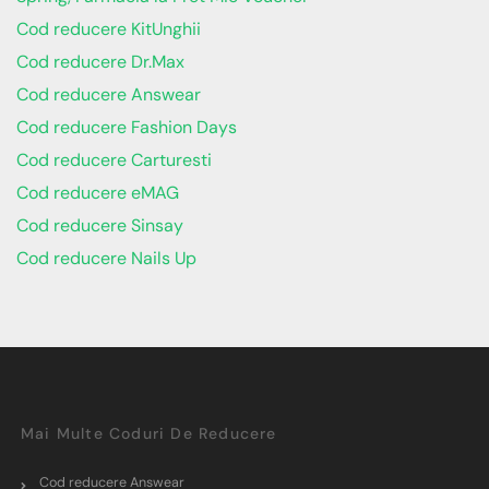
Cod reducere KitUnghii
Cod reducere Dr.Max
Cod reducere Answear
Cod reducere Fashion Days
Cod reducere Carturesti
Cod reducere eMAG
Cod reducere Sinsay
Cod reducere Nails Up
Mai Multe Coduri De Reducere
Cod reducere Answear