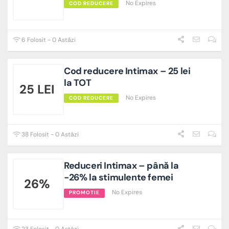
No Expires
COD REDUCERE
6 Folosit - 0 Astăzi
Cod reducere Intimax – 25 lei
la TOT
25 LEI
No Expires
COD REDUCERE
38 Folosit - 0 Astăzi
Reduceri Intimax – până la
-26% la stimulente femei
26%
No Expires
PROMOTIE