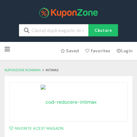
Căutare
Skip
Saved
Favorites
Login
to
content
>
KUPONZONE ROMANIA
INTIMAX
FAVORITE ACEST MAGAZIN