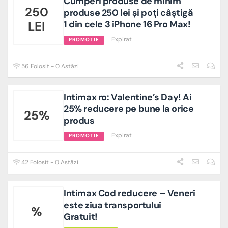
Cumperi produse de minim
250
produse 250 lei și poți câștigă
LEI
1 din cele 3 iPhone 16 Pro Max!
Expirat
PROMOTIE
56 Folosit - 0 Astăzi
Intimax ro: Valentine’s Day! Ai
25% reducere pe bune la orice
25%
produs
Expirat
PROMOTIE
42 Folosit - 0 Astăzi
Intimax Cod reducere – Veneri
este ziua transportului
%
Gratuit!