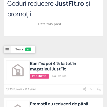
Coduri reducere
JustFit.ro
și
promoții
Rate this post
Toate
15
Bani înapoi 4 % la tot în
magazinul JustFit
No Expires
PROMOTIE
13 Folosit - 0 Astăzi
Promoții cu reduceri de până