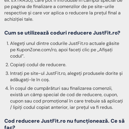
ex. EXTRA30), care pot fi introduse în câmpul special de
pe pagina de finalizare a comenzilor de pe site-urile
respective și care vor aplica o reducere la prețul final a
achiziției tale.
Cum se utilizează coduri reducere JustFit.ro?
Alegeți unul dintre codurile JustFit.ro actuale găsite
pe KuponZone.com/ro, apoi faceți clic pe „Afișați
codul”.
Copiați codul de reducere.
Intrați pe site-ul JustFit.ro, alegeți produsele dorite și
adăugați-le în coș.
În coșul de cumpărături sau finalizarea comenzii,
există un câmp special de cod de reducere, cupon,
cupon sau cod promoțional în care trebuie să aplicați
/ lipiți codul copiat anterior, iar prețul va fi redus.
Cod reducere JustFit.ro nu funcționează. Ce să
fac?