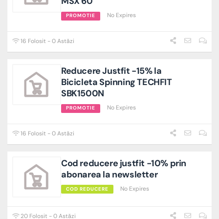
MSX 60
No Expires
PROMOTIE
16 Folosit - 0 Astăzi
Reducere Justfit -15% la
Bicicleta Spinning TECHFIT
SBK1500N
No Expires
PROMOTIE
16 Folosit - 0 Astăzi
Cod reducere justfit -10% prin
abonarea la newsletter
No Expires
COD REDUCERE
20 Folosit - 0 Astăzi