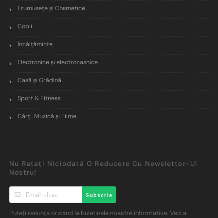
Frumusețe și Cosmetice
Copii
Încălţăminte
Electronice și electrocasnice
Casă și Grădină
Sport & Fitness
Cărți, Muzică și Filme
Nu Ratați Niciodată O Reducere Cu Newsletter-Ul
Nostru!
Subscrie
Puteți renunța oricând la buletinele noastre informative. Vezi a