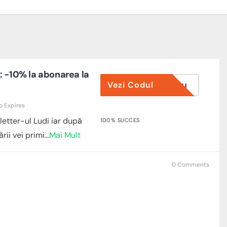
: -10% la abonarea la
Vezi Codul
PE EMAIL
o Expires
etter-ul Ludi iar după
100% SUCCES
rii vei primi
...
Mai Mult
0 Comments