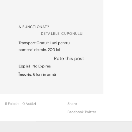
A FUNCȚIONAT?
DETALIILE CUPONULUI
Transport Gratuit Ludi pentru
comenzi de min. 200 lei
Rate this post
Expiră
: No Expires
Înscris
: 6 luni în urmă
11 Folosit - 0 Astăzi
Share
Facebook
Twitter