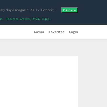
Căutare
ri:
BookZone
,
Answear
,
Dr.Max
,
Cupio
,...
Saved
Favorites
Login