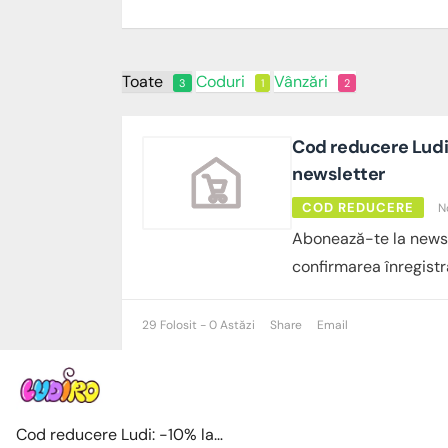
Toate
Coduri
Vânzări
3
1
2
Cod reducere Ludi
newsletter
COD REDUCERE
N
Abonează-te la newsl
confirmarea înregistră
29 Folosit - 0 Astăzi
Share
Email
Cod reducere Ludi: -10% la abonarea la newsletter