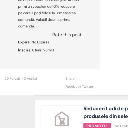
primi un voucher de 10% reducere
pe care îl poți folosi la următoarea
comandă. Valabil doar la prima
comandă.
Rate this post
Expiră
: No Expires
Înscris
: 6 luni în urmă
29 Folosit - 0 Astăzi
Share
Facebook
Twitter
Reduceri Ludi de p
produsele din sele
PROMOTIE
No Expi