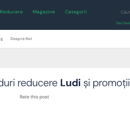
 Reducere
Magazine
Categorii
Top Căută
og
Despre Noi
uri reducere
Ludi
și promoții
Rate this post