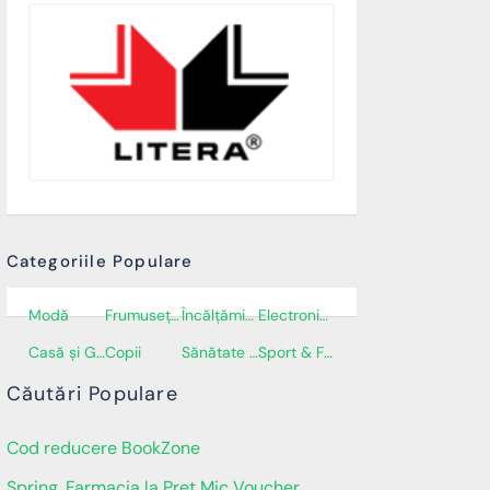
Categoriile Populare
Modă
Frumusețe și Cosmetice
Încălţăminte
Electronice și electrocasnice
Casă și Grădină
Copii
Sănătate și Îngrijire personală
Sport & Fitness
Căutări Populare
Cod reducere BookZone
Spring, Farmacia la Pret Mic Voucher