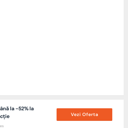
ână la -52% la
Vezi Oferta
cție
res