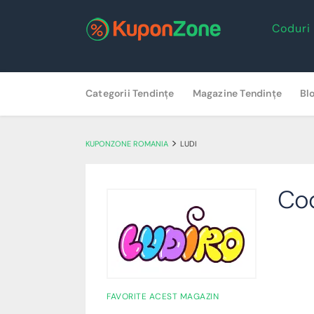
Coduri
Skip
Categorii Tendințe
Magazine Tendințe
Bl
to
content
>
KUPONZONE ROMANIA
LUDI
Cod
FAVORITE ACEST MAGAZIN