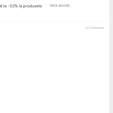
ă la -52% la produsele
100% SUCCES
0 Comments