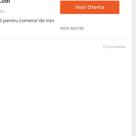
Ludi
Vezi Oferta
res
di pentru comenzi de min.
100% SUCCES
0 Comments