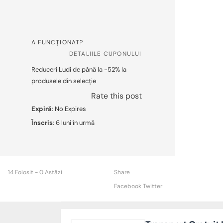
A FUNCȚIONAT?
DETALIILE CUPONULUI
Reduceri Ludi de până la -52% la
produsele din selecție
Rate this post
Expiră
: No Expires
Înscris
: 6 luni în urmă
14 Folosit - 0 Astăzi
Share
Facebook
Twitter