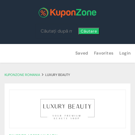
Căutare
Skip
Saved
Favorites
Login
to
content
>
KUPONZONE ROMANIA
LUXURY BEAUTY