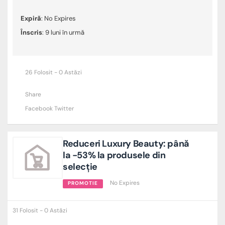
Expiră
: No Expires
Înscris
: 9 luni în urmă
26 Folosit - 0 Astăzi
Share
Facebook
Twitter
Reduceri Luxury Beauty: până
la -53% la produsele din
selecție
No Expires
PROMOTIE
31 Folosit - 0 Astăzi