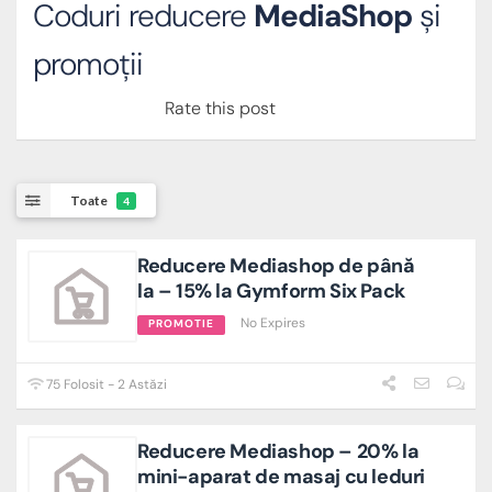
Coduri reducere
MediaShop
și
promoții
Rate this post
Toate
4
Reducere Mediashop de până
la – 15% la Gymform Six Pack
No Expires
PROMOTIE
75 Folosit - 2 Astăzi
Reducere Mediashop – 20% la
mini-aparat de masaj cu leduri