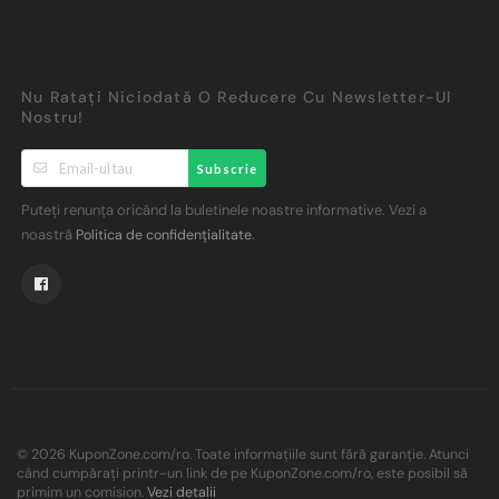
Nu Ratați Niciodată O Reducere Cu Newsletter-Ul
Nostru!
Subscrie
Puteți renunța oricând la buletinele noastre informative. Vezi a
noastră
.
Politica de confidențialitate
© 2026 KuponZone.com/ro. Toate informațiile sunt fără garanție. Atunci
când cumpărați printr-un link de pe KuponZone.com/ro, este posibil să
primim un comision.
Vezi detalii