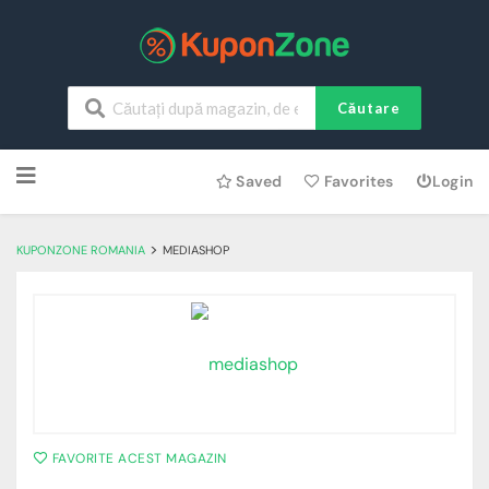
Căutare
Skip
Saved
Favorites
Login
to
content
>
KUPONZONE ROMANIA
MEDIASHOP
FAVORITE ACEST MAGAZIN