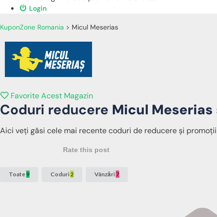
Login
KuponZone Romania
>
Micul Meserias
Favorite Acest Magazin
Coduri reducere
Micul Meserias
Aici veți găsi cele mai recente coduri de reducere și promoții
Rate this post
Toate
9
Coduri
2
Vânzări
7