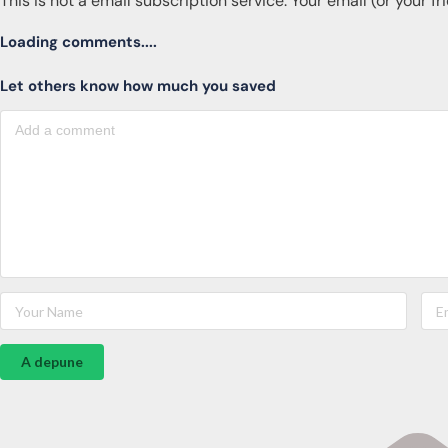
This is not a email subscription service. Your email (or your f
Loading comments....
Let others know how much you saved
A depune