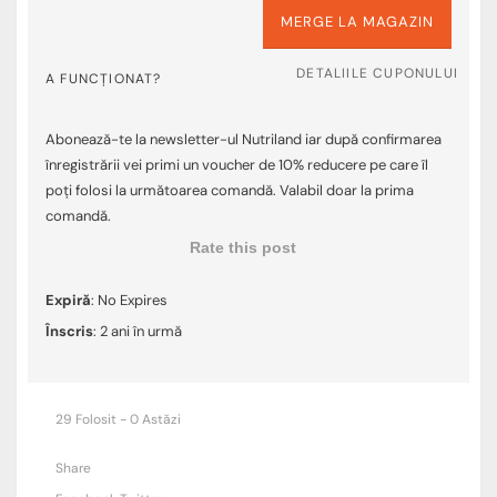
MERGE LA MAGAZIN
DETALIILE CUPONULUI
A FUNCȚIONAT?
Abonează-te la newsletter-ul Nutriland iar după confirmarea
înregistrării vei primi un voucher de 10% reducere pe care îl
poți folosi la următoarea comandă. Valabil doar la prima
comandă.
Rate this post
Expiră
: No Expires
Înscris
: 2 ani în urmă
29 Folosit - 0 Astăzi
Share