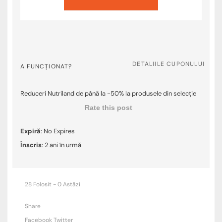
DETALIILE CUPONULUI
A FUNCȚIONAT?
Reduceri Nutriland de până la -50% la produsele din selecție
Rate this post
Expiră
: No Expires
Înscris
: 2 ani în urmă
28 Folosit - 0 Astăzi
Share
Facebook
Twitter