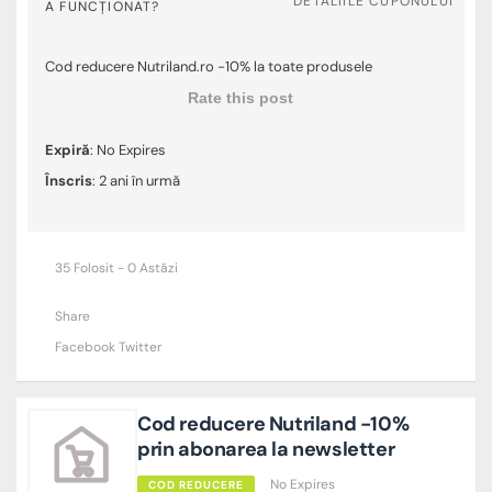
DETALIILE CUPONULUI
A FUNCȚIONAT?
Cod reducere Nutriland.ro -10% la toate produsele
Rate this post
Expiră
: No Expires
Înscris
: 2 ani în urmă
35 Folosit - 0 Astăzi
Share
Facebook
Twitter
Cod reducere Nutriland -10%
prin abonarea la newsletter
No Expires
COD REDUCERE