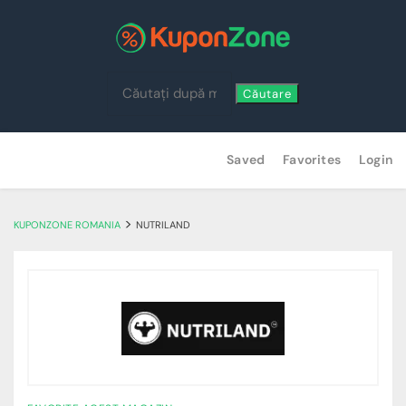
Căutare
Skip
Saved
Favorites
Login
to
content
>
KUPONZONE ROMANIA
NUTRILAND