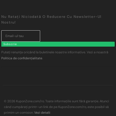
Nu Ratați Niciodată O Reducere Cu Newsletter-Ul
Nostru!
Subscrie
Puteți renunța oricând la buletinele noastre informative. Vezi a noastră
.
Politica de confidențialitate
© 2026 KuponZone.com/ro. Toate informațiile sunt fără garanție. Atunci
când cumpărați printr-un link de pe KuponZone.com/ro, este posibil să
primim un comision.
Vezi detalii