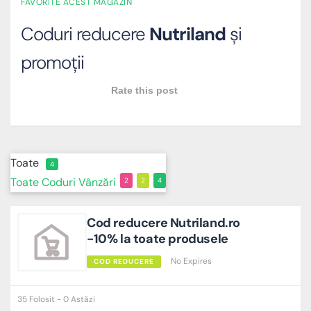
FAVORITE ACEST MAGAZIN
Coduri reducere
Nutriland
și
promoții
Rate this post
Toate
4
Toate
Coduri
Vânzări
2
2
4
Cod reducere Nutriland.ro
-10% la toate produsele
No Expires
COD REDUCERE
35 Folosit - 0 Astăzi