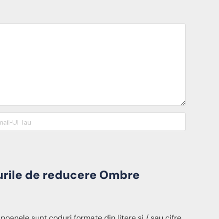
urile de reducere Ombre
oanele sunt coduri formate din litere și / sau cifre