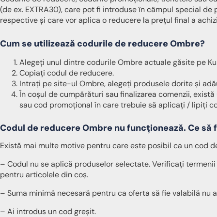
(de ex. EXTRA30), care pot fi introduse în câmpul special de p
respective și care vor aplica o reducere la prețul final a achiziț
Cum se utilizează codurile de reducere Ombre?
Alegeți unul dintre codurile Ombre actuale găsite pe Kup
Copiați codul de reducere.
Intrați pe site-ul Ombre, alegeți produsele dorite și adă
În coșul de cumpărături sau finalizarea comenzii, exis
sau cod promoțional în care trebuie să aplicați / lipiți co
Codul de reducere Ombre nu funcționează. Ce să 
Există mai multe motive pentru care este posibil ca un cod d
– Codul nu se aplică produselor selectate. Verificați termenii ș
pentru articolele din coș.
– Suma minimă necesară pentru ca oferta să fie valabilă nu a 
– Ai introdus un cod greșit.