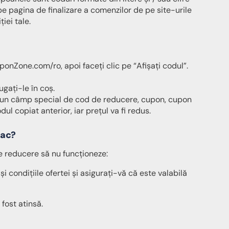
e pagina de finalizare a comenzilor de pe site-urile
iei tale.
onZone.com/ro, apoi faceți clic pe “Afișați codul”.
ugați-le în coș.
tă un câmp special de cod de reducere, cupon, cupon
dul copiat anterior, iar prețul va fi redus.
fac?
e reducere să nu funcționeze:
i condițiile ofertei și asigurați-vă că este valabilă
fost atinsă.