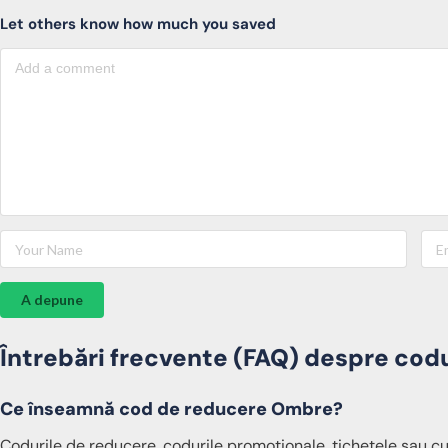
Let others know how much you saved
A depune
Întrebări frecvente (FAQ) despre cod
Ce înseamnă cod de reducere Ombre?
Codurile de reducere, codurile promoționale, tichetele sau cup