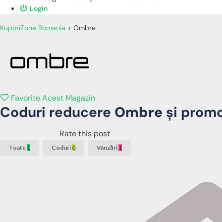
Login
KuponZone Romania
>
Ombre
Favorite Acest Magazin
Coduri reducere
Ombre
și promo
Rate this post
Toate
1
Coduri
0
Vânzări
1