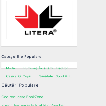
Categoriile Populare
Modă
Frumusețe și Cosmetice
Încălţăminte
Electronice și electrocasnice
Casă și Grădină
Copii
Sănătate și Îngrijire personală
Sport & Fitness
Căutări Populare
Cod reducere BookZone
Spring, Farmacia la Pret Mic Voucher