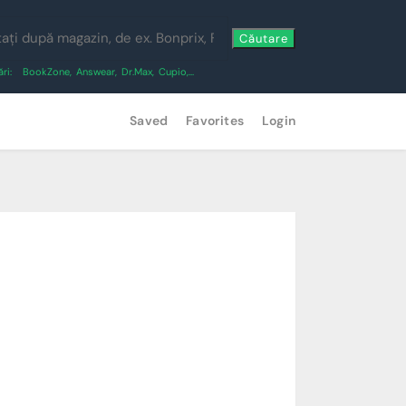
Căutare
ri:
BookZone
,
Answear
,
Dr.Max
,
Cupio
,...
Saved
Favorites
Login
i