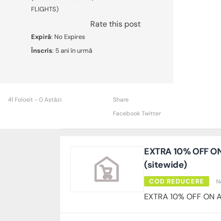
FLIGHTS)
Rate this post
Expiră
: No Expires
Înscris
: 5 ani în urmă
41 Folosit - 0 Astăzi
Share
Facebook
Twitter
EXTRA 10% OFF O
(sitewide)
COD REDUCERE
N
EXTRA 10% OFF ON A