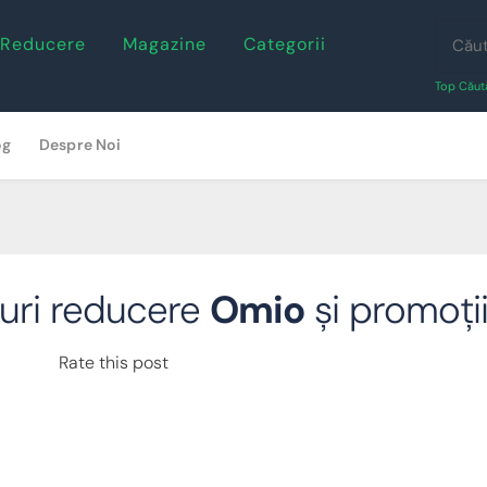
 Reducere
Magazine
Categorii
Top Căută
og
Despre Noi
uri reducere
Omio
și promoți
Rate this post