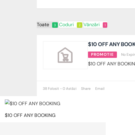
Toate
Coduri
Vânzări
3
2
1
$10 OFF ANY BOO
PROMOTIE
No Expi
$10 OFF ANY BOOKI
38 Folosit - 0 Astăzi
Share
Email
$10 OFF ANY BOOKING