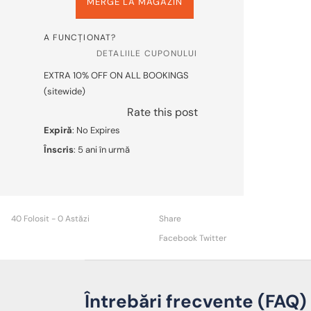
MERGE LA MAGAZIN
A FUNCȚIONAT?
DETALIILE CUPONULUI
EXTRA 10% OFF ON ALL BOOKINGS
(sitewide)
Rate this post
Expiră
: No Expires
Înscris
: 5 ani în urmă
40 Folosit - 0 Astăzi
Share
Facebook
Twitter
Întrebări frecvente (FAQ