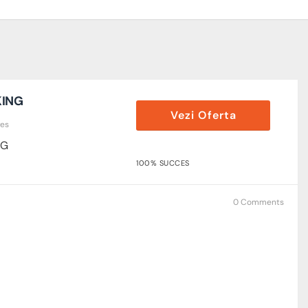
KING
Vezi Oferta
res
NG
100% SUCCES
0 Comments