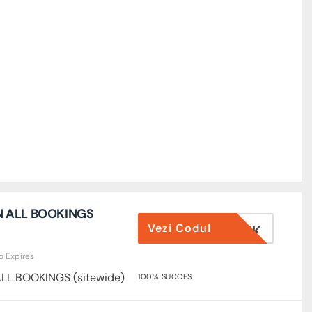
N ALL BOOKINGS
Vezi Codul
NOWGKWTK
o Expires
LL BOOKINGS (sitewide)
100% SUCCES