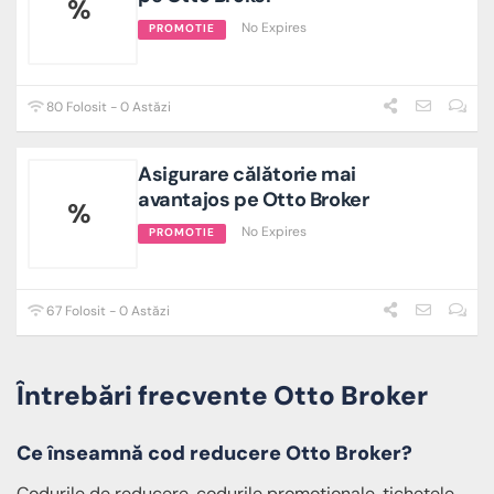
%
No Expires
PROMOTIE
80 Folosit - 0 Astăzi
Asigurare călătorie mai
avantajos pe Otto Broker
%
No Expires
PROMOTIE
67 Folosit - 0 Astăzi
Întrebări frecvente Otto Broker
Ce înseamnă cod reducere Otto Broker?
Codurile de reducere, codurile promoționale, tichetele