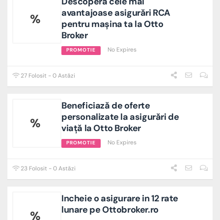
Descoperă cele mai
avantajoase asigurări RCA
%
pentru mașina ta la Otto
Broker
No Expires
PROMOTIE
27 Folosit - 0 Astăzi
Beneficiază de oferte
personalizate la asigurări de
%
viață la Otto Broker
No Expires
PROMOTIE
23 Folosit - 0 Astăzi
Incheie o asigurare in 12 rate
lunare pe Ottobroker.ro
%