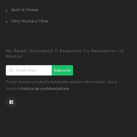
Sport & Fitness
Cărți, Muzică și Filme
Nu Ratați Niciodată O Reducere Cu Newsletter-Ul
Nostru!
Subscrie
Puteți renunța oricând la buletinele noastre informative. Vezi a
noastră
.
Politica de confidențialitate