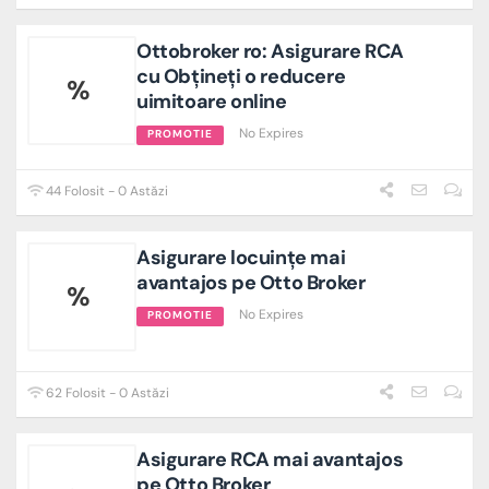
Ottobroker ro: Asigurare RCA
cu Obțineți o reducere
%
uimitoare online
No Expires
PROMOTIE
44 Folosit - 0 Astăzi
Asigurare locuințe mai
avantajos pe Otto Broker
%
No Expires
PROMOTIE
62 Folosit - 0 Astăzi
Asigurare RCA mai avantajos
pe Otto Broker