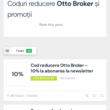
Coduri reducere
Otto Broker
și
promoții
Rate this post
Toate
10
Cod reducere Otto Broker –
10% la abonarea la newsletter
10%
No Expires
COD REDUCERE
48 Folosit - 0 Astăzi