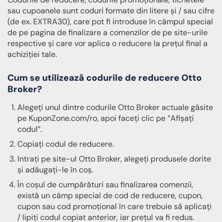
sau cupoanele sunt coduri formate din litere și / sau cifre
(de ex. EXTRA30), care pot fi introduse în câmpul special
de pe pagina de finalizare a comenzilor de pe site-urile
respective și care vor aplica o reducere la prețul final a
achiziției tale.
Cum se utilizează codurile de reducere Otto
Broker?
Alegeți unul dintre codurile Otto Broker actuale găsite
pe KuponZone.com/ro, apoi faceți clic pe “Afișați
codul”.
Copiați codul de reducere.
Intrați pe site-ul Otto Broker, alegeți produsele dorite
și adăugați-le în coș.
În coșul de cumpărături sau finalizarea comenzii,
există un câmp special de cod de reducere, cupon,
cupon sau cod promoțional în care trebuie să aplicați
/ lipiți codul copiat anterior, iar prețul va fi redus.