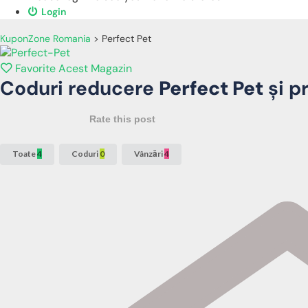
Login
KuponZone Romania
>
Perfect Pet
Favorite Acest Magazin
Coduri reducere
Perfect Pet
și p
Rate this post
Toate
4
Coduri
0
Vânzări
4