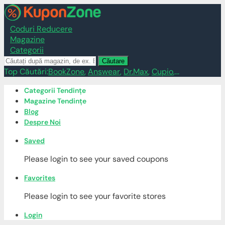
Coduri Reducere
Magazine
Categorii
Căutare
Top Căutări:
BookZone
,
Answear
,
Dr.Max
,
Cupio
,...
Skip
Categorii Tendințe
to
Magazine Tendințe
content
Blog
Despre Noi
Saved
Please login to see your saved coupons
Favorites
Please login to see your favorite stores
Login