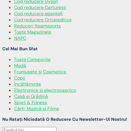
Cod reducere Dyson
Cod reducere Carturesti
Cod reducere epantofi
Cod reducere Ortopedicus
Reduceri 1teamsports
Toate Magazinele
NAPC
Cel Mai Bun Sfat
Toate Categoriile
Modă
Frumusețe și Cosmetice
Copii
Încălţăminte
Electronice și electrocasnice
Casă și Grădină
Sport & Fitness
Cărți, Muzică și Filme
Nu Ratați Niciodată O Reducere Cu Newsletter-Ul Nostru!