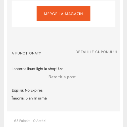
MERGE LA MAGAZIN
DETALIILE CUPONULUI
A FUNCȚIONAT?
Lanterna ihunt light la shopU.ro
Rate this post
Expiră
: No Expires
Înscris
: 5 ani în urmă
63 Folosit - 0 Astăzi