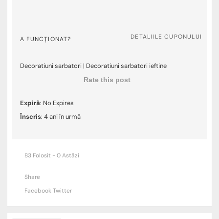
DETALIILE CUPONULUI
A FUNCȚIONAT?
Decoratiuni sarbatori | Decoratiuni sarbatori ieftine
Rate this post
Expiră
: No Expires
Înscris
: 4 ani în urmă
83 Folosit - 0 Astăzi
Share
Facebook
Twitter