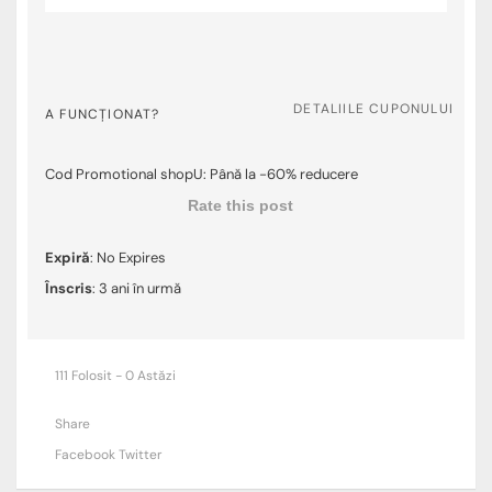
DETALIILE CUPONULUI
A FUNCȚIONAT?
Cod Promotional shopU: Până la -60% reducere
Rate this post
Expiră
: No Expires
Înscris
: 3 ani în urmă
111 Folosit - 0 Astăzi
Share
Facebook
Twitter