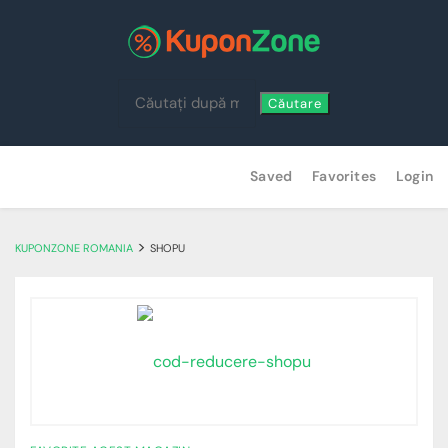
Căutare
Skip
Saved
Favorites
Login
to
content
>
KUPONZONE ROMANIA
SHOPU