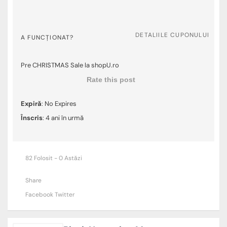
DETALIILE CUPONULUI
A FUNCȚIONAT?
Pre CHRISTMAS Sale la shopU.ro
Rate this post
Expiră
: No Expires
Înscris
: 4 ani în urmă
82 Folosit - 0 Astăzi
Share
Facebook
Twitter