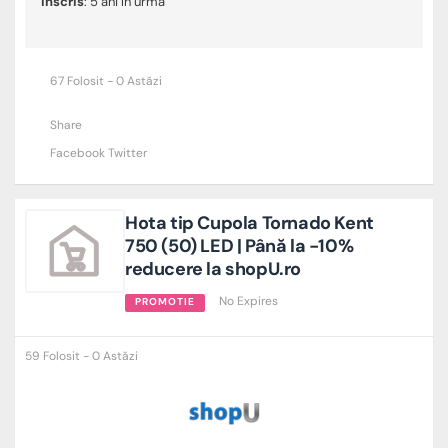
Înscris
: 5 ani în urmă
67 Folosit - 0 Astăzi
Share
Facebook
Twitter
Hota tip Cupola Tornado Kent
750 (50) LED | Până la -10%
reducere la shopU.ro
No Expires
PROMOTIE
59 Folosit - 0 Astăzi