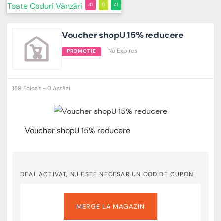
Toate
Coduri
Vânzări
41
0
41
Voucher shopU 15% reducere
No Expires
PROMOTIE
189 Folosit - 0 Astăzi
Voucher shopU 15% reducere
DEAL ACTIVAT, NU ESTE NECESAR UN COD DE CUPON!
MERGE LA MAGAZIN