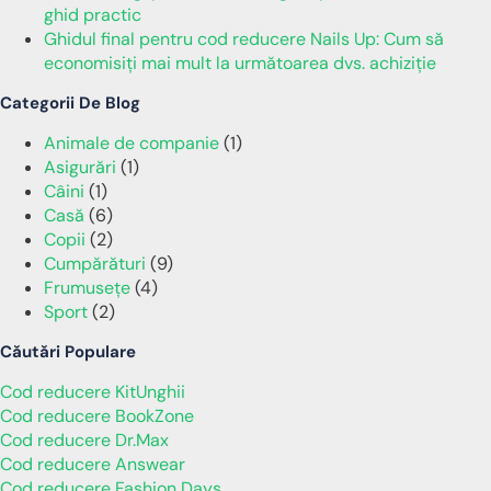
ghid practic
Ghidul final pentru cod reducere Nails Up: Cum să
economisiți mai mult la următoarea dvs. achiziție
Categorii De Blog
Animale de companie
(1)
Asigurări
(1)
Câini
(1)
Casă
(6)
Copii
(2)
Cumpărături
(9)
Frumusețe
(4)
Sport
(2)
Căutări Populare
Cod reducere KitUnghii
Cod reducere BookZone
Cod reducere Dr.Max
Cod reducere Answear
Cod reducere Fashion Days