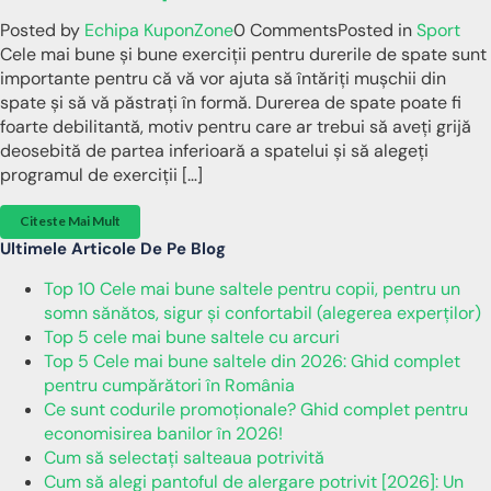
Posted by
Echipa KuponZone
0 Comments
Posted in
Sport
Cele mai bune și bune exerciții pentru durerile de spate sunt
importante pentru că vă vor ajuta să întăriți mușchii din
spate și să vă păstrați în formă. Durerea de spate poate fi
foarte debilitantă, motiv pentru care ar trebui să aveți grijă
deosebită de partea inferioară a spatelui și să alegeți
programul de exerciții […]
Citeste Mai Mult
Ultimele Articole De Pe Blog
Top 10 Cele mai bune saltele pentru copii, pentru un
somn sănătos, sigur și confortabil (alegerea experților)
Top 5 cele mai bune saltele cu arcuri
Top 5 Cele mai bune saltele din 2026: Ghid complet
pentru cumpărători în România
Ce sunt codurile promoționale? Ghid complet pentru
economisirea banilor în 2026!
Cum să selectați salteaua potrivită
Cum să alegi pantoful de alergare potrivit [2026]: Un