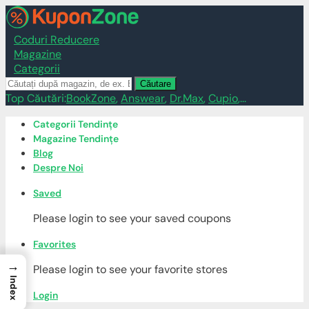
Coduri Reducere
Magazine
Categorii
Căutare
Top Căutări:
BookZone
,
Answear
,
Dr.Max
,
Cupio
,...
Skip
Categorii Tendințe
to
Magazine Tendințe
content
Blog
Despre Noi
Saved
Please login to see your saved coupons
Favorites
→
Please login to see your favorite stores
Index
Login