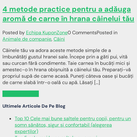
4 metode practice pentru a adăuga
aromă de carne în hrana câinelui tău
Posted by
Echipa KuponZone
0 Comments
Posted in
Animale de companie
,
Câini
Câinele tău va adora aceste metode simple de a
îmbunătăți gustul hranei sale. Începe prin a găti pui, vită
sau curcan fără condimente. Taie carnea în bucăți mici și
amestec-o în hrana obișnuită a câinelui tău. Preparați-vă
propriul supă de carne acasă. Puneți câteva oase și bucăți
de carne slabă într-o oală cu apă. Lăsați […]
Citeste Mai Mult
Ultimele Articole De Pe Blog
Top 10 Cele mai bune saltele pentru copii, pentru un
somn sănătos, sigur și confortabil (alegerea
experților)