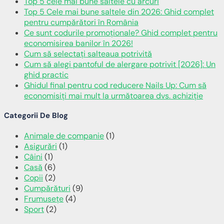
Top 5 cele mai bune saltele cu arcuri
Top 5 Cele mai bune saltele din 2026: Ghid complet
pentru cumpărători în România
Ce sunt codurile promoționale? Ghid complet pentru
economisirea banilor în 2026!
Cum să selectați salteaua potrivită
Cum să alegi pantoful de alergare potrivit [2026]: Un
ghid practic
Ghidul final pentru cod reducere Nails Up: Cum să
economisiți mai mult la următoarea dvs. achiziție
Categorii De Blog
Animale de companie
(1)
Asigurări
(1)
Câini
(1)
Casă
(6)
Copii
(2)
Cumpărături
(9)
Frumusețe
(4)
Sport
(2)