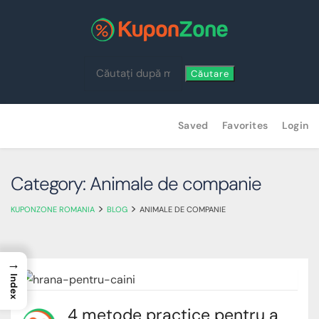
Căutare
Skip
Saved
Favorites
Login
to
content
Category: Animale de companie
>
>
KUPONZONE ROMANIA
BLOG
ANIMALE DE COMPANIE
→
Index
4 metode practice pentru a