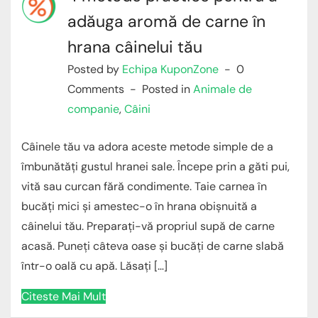
adăuga aromă de carne în
hrana câinelui tău
Posted by
Echipa KuponZone
0
Comments
Posted in
Animale de
companie
,
Câini
Câinele tău va adora aceste metode simple de a
îmbunătăți gustul hranei sale. Începe prin a găti pui,
vită sau curcan fără condimente. Taie carnea în
bucăți mici și amestec-o în hrana obișnuită a
câinelui tău. Preparați-vă propriul supă de carne
acasă. Puneți câteva oase și bucăți de carne slabă
într-o oală cu apă. Lăsați […]
Citeste Mai Mult