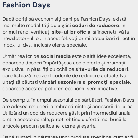
Fashion Days
Dacă doriți să economisiți bani pe Fashion Days, există
mai multe modalități de a găsi
coduri de reducere
. În
primul rând, verificați
site-ul lor oficial
și înscrieți-vă la
newsletter-ul lor. În acest fel, veți primi actualizări direct în
inbox-ul dvs., inclusiv oferte speciale.
Urmărirea lor pe
social media
este o altă idee excelentă,
deoarece deseori împărtășesc acolo oferte și promoții
exclusive. În plus, fiți cu ochii pe
site-urile de reduceri
,
care listează frecvent codurile de reducere actuale. Nu
uitați să căutați
vânzări sezoniere
și
promoții speciale
,
deoarece acestea pot oferi economii semnificative.
De exemplu, în timpul sezonului de sărbători, Fashion Days
are adesea reduceri la îmbrăcăminte și accesorii de iarnă.
Utilizând un cod de reducere găsit prin intermediul unuia
dintre aceste canale, puteți obține o ofertă mai bună la
articole precum paltoane, cizme și eșarfe.
Dacă sunteți în căutarea unor produse specifice, cum ar fi