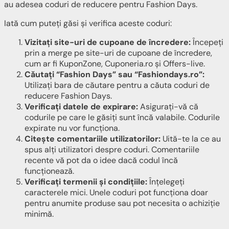
au adesea coduri de reducere pentru Fashion Days.
Iată cum puteți găsi și verifica aceste coduri:
Vizitați site-uri de cupoane de încredere:
Începeți
prin a merge pe site-uri de cupoane de încredere,
cum ar fi KuponZone, Cuponeria.ro și Offers-live.
Căutați “Fashion Days” sau “Fashiondays.ro”:
Utilizați bara de căutare pentru a căuta coduri de
reducere Fashion Days.
Verificați datele de expirare:
Asigurați-vă că
codurile pe care le găsiți sunt încă valabile. Codurile
expirate nu vor funcționa.
Citește comentariile utilizatorilor:
Uită-te la ce au
spus alți utilizatori despre coduri. Comentariile
recente vă pot da o idee dacă codul încă
funcționează.
Verificați termenii și condițiile:
Înțelegeți
caracterele mici. Unele coduri pot funcționa doar
pentru anumite produse sau pot necesita o achiziție
minimă.