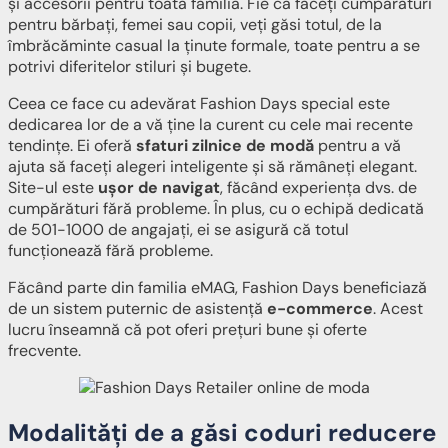
și accesorii pentru toată familia. Fie că faceți cumpărături
pentru bărbați, femei sau copii, veți găsi totul, de la
îmbrăcăminte casual la ținute formale, toate pentru a se
potrivi diferitelor stiluri și bugete.
Ceea ce face cu adevărat Fashion Days special este
dedicarea lor de a vă ține la curent cu cele mai recente
tendințe. Ei oferă
sfaturi zilnice de modă
pentru a vă
ajuta să faceți alegeri inteligente și să rămâneți elegant.
Site-ul este
ușor de navigat
, făcând experiența dvs. de
cumpărături fără probleme. În plus, cu o echipă dedicată
de 501-1000 de angajați, ei se asigură că totul
funcționează fără probleme.
Făcând parte din familia eMAG, Fashion Days beneficiază
de un sistem puternic de asistență
e-commerce
. Acest
lucru înseamnă că pot oferi prețuri bune și oferte
frecvente.
Modalități de a găsi coduri reducere