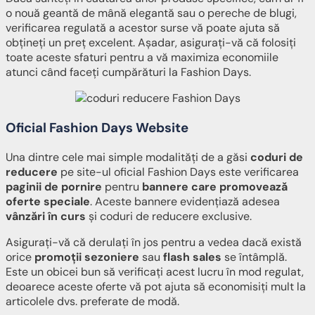
o nouă geantă de mână elegantă sau o pereche de blugi,
verificarea regulată a acestor surse vă poate ajuta să
obțineți un preț excelent. Așadar, asigurați-vă că folosiți
toate aceste sfaturi pentru a vă maximiza economiile
atunci când faceți cumpărături la Fashion Days.
Oficial Fashion Days Website
Una dintre cele mai simple modalități de a găsi
coduri de
reducere
pe site-ul oficial Fashion Days este verificarea
paginii de pornire
pentru
bannere care promovează
oferte speciale
. Aceste bannere evidențiază adesea
vânzări în curs
și coduri de reducere exclusive.
Asigurați-vă că derulați în jos pentru a vedea dacă există
orice
promoții sezoniere
sau
flash sales
se întâmplă.
Este un obicei bun să verificați acest lucru în mod regulat,
deoarece aceste oferte vă pot ajuta să economisiți mult la
articolele dvs. preferate de modă.