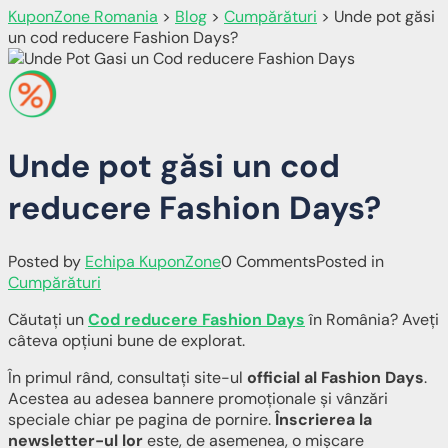
KuponZone Romania
>
Blog
>
Cumpărături
>
Unde pot găsi
un cod reducere Fashion Days?
Unde pot găsi un cod
reducere Fashion Days?
Posted by
Echipa KuponZone
0 Comments
Posted in
Cumpărături
Căutați un
Cod reducere Fashion Days
în România? Aveți
câteva opțiuni bune de explorat.
În primul rând, consultați site-ul
official al Fashion Days
.
Acestea au adesea bannere promoționale și vânzări
speciale chiar pe pagina de pornire.
Înscrierea la
newsletter-ul lor
este, de asemenea, o mișcare