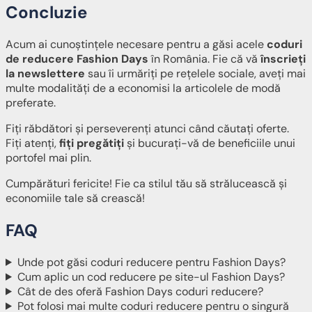
Concluzie
Acum ai cunoștințele necesare pentru a găsi acele
coduri
de reducere Fashion Days
în România. Fie că vă
înscrieți
la newslettere
sau îi urmăriți pe rețelele sociale, aveți mai
multe modalități de a economisi la articolele de modă
preferate.
Fiți răbdători și perseverenți atunci când căutați oferte.
Fiți atenți,
fiți pregătiți
și bucurați-vă de beneficiile unui
portofel mai plin.
Cumpărături fericite! Fie ca stilul tău să strălucească și
economiile tale să crească!
FAQ
Unde pot găsi coduri reducere pentru Fashion Days?
Cum aplic un cod reducere pe site-ul Fashion Days?
Cât de des oferă Fashion Days coduri reducere?
Pot folosi mai multe coduri reducere pentru o singură