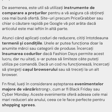
De asemenea, este util să utilizați
instrumente de
comparare a prețurilor
pentru a vă asigura că obțineți
cea mai bună ofertă. Site-uri precum PriceGrabber sau
chiar o căutare rapidă pe Google vă pot arăta dacă
articolul este mai ieftin în altă parte.
Atunci când aplicați coduri de reducere, citiți întotdeauna
termenii și condițiile
. Unele ar putea funcționa doar la
anumite mărci sau categorii de produse. Încercați
însumarea codurilor
dacă Fashion Days permite acest
lucru, dar nu uitați, s-ar putea să limiteze câte puteți
utiliza pe comandă. Dacă un cod nu funcționează, încercați
să ștergeți
cașul browserului
sau să treceți la un alt
browser.
Fn final, luați în considerare așteptarea
evenimentelor
majore de vânzări
strong>, cum ar fi Black Friday sau
Cyber Monday. Aceste evenimente oferă adesea cele mai
mari reduceri ale anului, ceea ce le face perfecte pentru
shopping sprees
.