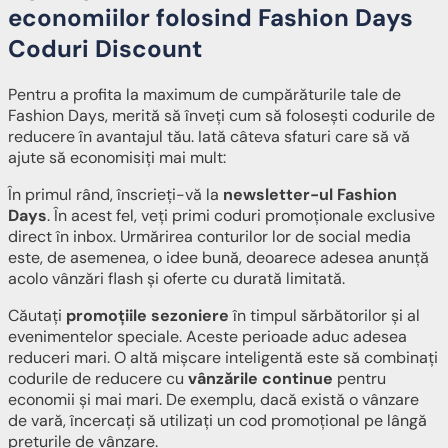
economiilor folosind Fashion Days
Coduri Discount
Pentru a profita la maximum de cumpărăturile tale de
Fashion Days, merită să înveți cum să folosești codurile de
reducere în avantajul tău. Iată câteva sfaturi care să vă
ajute să economisiți mai mult:
În primul rând, înscrieți-vă la
newsletter-ul Fashion
Days
. În acest fel, veți primi coduri promoționale exclusive
direct în inbox. Urmărirea conturilor lor de social media
este, de asemenea, o idee bună, deoarece adesea anunță
acolo vânzări flash și oferte cu durată limitată.
Căutați
promoțiile sezoniere
în timpul sărbătorilor și al
evenimentelor speciale. Aceste perioade aduc adesea
reduceri mari. O altă mișcare inteligentă este să combinați
codurile de reducere cu
vânzările continue
pentru
economii și mai mari. De exemplu, dacă există o vânzare
de vară, încercați să utilizați un cod promoțional pe lângă
prețurile de vânzare.