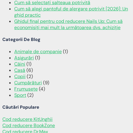
Cum să selectați salteaua potrivită
Cum să alegi pantoful de alergare potrivit [2026]: Un
ghid practic
Ghidul final pentru cod reducere Nails Up: Cum să
economisiți mai mult la următoarea dvs. achiziție
Categorii De Blog
Animale de companie
(1)
Asigurări
(1)
Câini
(1)
Casă
(6)
Copii
(2)
Cumpărături
(9)
Frumusețe
(4)
Sport
(2)
Căutări Populare
Cod reducere KitUnghii
Cod reducere BookZone
Cod reducere Dr.Max