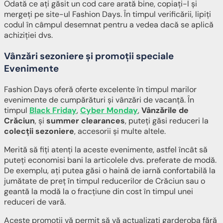
Odată ce ați găsit un cod care arată bine, copiați-l și
mergeți pe site-ul Fashion Days. În timpul verificării, lipiți
codul în câmpul desemnat pentru a vedea dacă se aplică
achiziției dvs.
Vânzări sezoniere și promoții speciale
Evenimente
Fashion Days oferă oferte excelente în timpul marilor
evenimente de cumpărături și vânzări de vacanță. În
timpul
Black Friday
,
Cyber Monday
,
Vânzările de
Crăciun
, și
summer clearances
, puteți găsi reduceri la
colecții sezoniere
, accesorii și multe altele.
Merită să fiți atenți la aceste evenimente, astfel încât să
puteți economisi bani la articolele dvs. preferate de modă.
De exemplu, ați putea găsi o haină de iarnă confortabilă la
jumătate de preț în timpul reducerilor de Crăciun sau o
geantă la modă la o fracțiune din cost în timpul unei
reduceri de vară.
Aceste promoții vă permit să vă actualizați garderoba fără