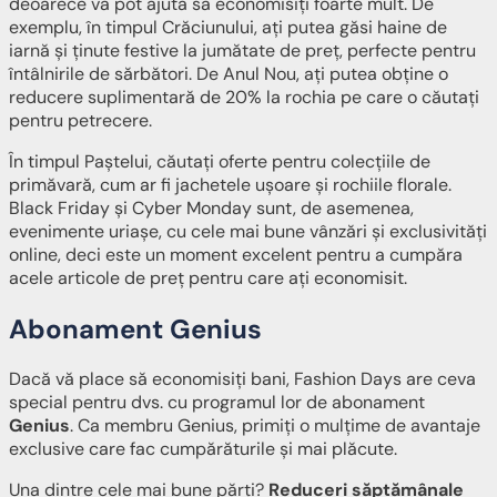
deoarece vă pot ajuta să economisiți foarte mult. De
exemplu, în timpul Crăciunului, ați putea găsi haine de
iarnă și ținute festive la jumătate de preț, perfecte pentru
întâlnirile de sărbători. De Anul Nou, ați putea obține o
reducere suplimentară de 20% la rochia pe care o căutați
pentru petrecere.
În timpul Paștelui, căutați oferte pentru colecțiile de
primăvară, cum ar fi jachetele ușoare și rochiile florale.
Black Friday și Cyber Monday sunt, de asemenea,
evenimente uriașe, cu cele mai bune vânzări și exclusivități
online, deci este un moment excelent pentru a cumpăra
acele articole de preț pentru care ați economisit.
Abonament Genius
Dacă vă place să economisiți bani, Fashion Days are ceva
special pentru dvs. cu programul lor de abonament
Genius
. Ca membru Genius, primiți o mulțime de avantaje
exclusive care fac cumpărăturile și mai plăcute.
Una dintre cele mai bune părți?
Reduceri săptămânale