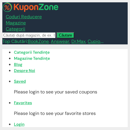
Coduri Reducere
Magazine
Categorii
Căutare
Top Căutări:
BookZone
,
Answear
,
Dr.Max
,
Cupio
,...
Skip
Categorii Tendințe
to
Magazine Tendințe
content
Blog
Despre Noi
Saved
Please login to see your saved coupons
Favorites
Please login to see your favorite stores
Login