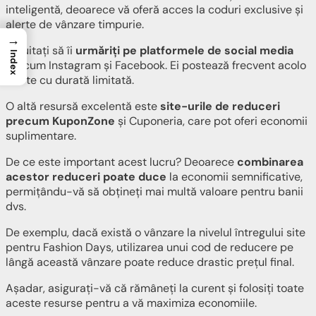
inteligentă, deoarece vă oferă acces la coduri exclusive și
alerte de vânzare timpurie.
→
Nu uitați să îi
urmăriți pe platformele de social media
Index
precum Instagram și Facebook. Ei postează frecvent acolo
oferte cu durată limitată.
O altă resursă excelentă este
site-urile de reduceri
precum KuponZone
și Cuponeria, care pot oferi economii
suplimentare.
De ce este important acest lucru? Deoarece
combinarea
acestor reduceri poate duce
la economii semnificative,
permițându-vă să obțineți mai multă valoare pentru banii
dvs.
De exemplu, dacă există o vânzare la nivelul întregului site
pentru Fashion Days, utilizarea unui cod de reducere pe
lângă această vânzare poate reduce drastic prețul final.
Așadar, asigurați-vă că rămâneți la curent și folosiți toate
aceste resurse pentru a vă maximiza economiile.