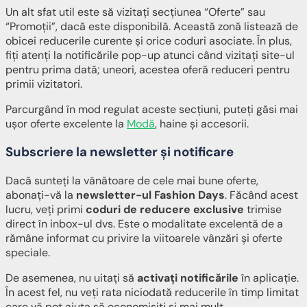
Un alt sfat util este să vizitați secțiunea “Oferte” sau
“Promoții”, dacă este disponibilă. Această zonă listează de
obicei reducerile curente și orice coduri asociate. În plus,
fiți atenți la notificările pop-up atunci când vizitați site-ul
pentru prima dată; uneori, acestea oferă reduceri pentru
primii vizitatori.
Parcurgând în mod regulat aceste secțiuni, puteți găsi mai
ușor oferte excelente la
Modă
, haine și accesorii.
Subscriere la newsletter și notificare
Dacă sunteți la vânătoare de cele mai bune oferte,
abonați-vă la
newsletter-ul Fashion Days
. Făcând acest
lucru, veți primi
coduri de reducere exclusive
trimise
direct în inbox-ul dvs. Este o modalitate excelentă de a
rămâne informat cu privire la viitoarele vânzări și oferte
speciale.
De asemenea, nu uitați să
activați notificările
în aplicație.
În acest fel, nu veți rata niciodată reducerile în timp limitat
care vă pot ajuta să economisiți și mai mult.