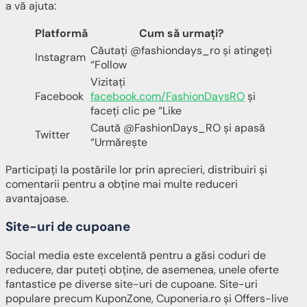
a vă ajuta:
Platformă
Cum să urmați?
Căutați @fashiondays_ro și atingeți
Instagram
“Follow
Vizitați
Facebook
facebook.com/FashionDaysRO
și
faceți clic pe “Like
Caută @FashionDays_RO și apasă
Twitter
“Urmărește
Participați la postările lor prin aprecieri, distribuiri și
comentarii pentru a obține mai multe reduceri
avantajoase.
Site-uri de cupoane
Social media este excelentă pentru a găsi coduri de
reducere, dar puteți obține, de asemenea, unele oferte
fantastice pe diverse site-uri de cupoane. Site-uri
populare precum KuponZone, Cuponeria.ro și Offers-live