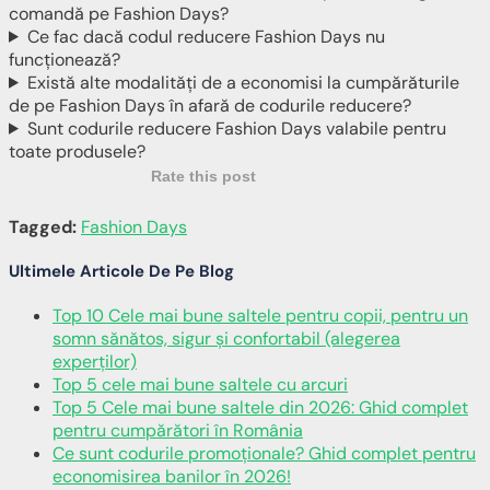
comandă pe Fashion Days?
Ce fac dacă codul reducere Fashion Days nu
funcționează?
Există alte modalități de a economisi la cumpărăturile
de pe Fashion Days în afară de codurile reducere?
Sunt codurile reducere Fashion Days valabile pentru
toate produsele?
Rate this post
Tagged:
Fashion Days
Ultimele Articole De Pe Blog
Top 10 Cele mai bune saltele pentru copii, pentru un
somn sănătos, sigur și confortabil (alegerea
experților)
Top 5 cele mai bune saltele cu arcuri
Top 5 Cele mai bune saltele din 2026: Ghid complet
pentru cumpărători în România
Ce sunt codurile promoționale? Ghid complet pentru
economisirea banilor în 2026!