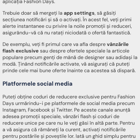
aplicația Fashion Days.
Trebuie doar să mergeți la
app settings
, să găsiți
secțiunea notificări și să o activați. În acest fel, veți primi
alerte instantanee cu privire la noile promoții și reduceri,
asigurându-vă că nu ratați niciodată o ofertă fantastică.
De exemplu, veți fi primul care va afla despre
vânzările
flash exclusive
sau despre ofertele speciale la articole
populare precum genți de mână de designer sau adidași la
modă. Ținând notificările activate, vă asigurați că puteți
prinde cele mai bune oferte înainte ca acestea să dispară.
Platformele social media
Puteți obține coduri de reducere exclusive pentru Fashion
Days urmărindu-i pe platformele de social media precum
Instagram, Facebook și Twitter. Pe aceste canale anunță
adesea promoții speciale, vânzări flash și coduri de
reducere unice pe care nu le veți găsi în altă parte. Pentru
a vă asigura că rămâneți la curent, activați notificările
pentru postările și poveștile lor. Iată un ghid simplu pentru