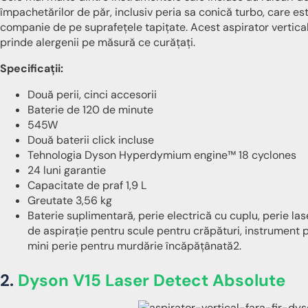
împachetărilor de păr, inclusiv peria sa conică turbo, care es
companie de pe suprafețele tapițate. Acest aspirator vertical
prinde alergenii pe măsură ce curățați.
Specificații:
Două perii, cinci accesorii
Baterie de 120 de minute
545W
Două baterii click incluse
Tehnologia Dyson Hyperdymium engine™ 18 cyclones
24 luni garantie
Capacitate de praf 1,9 L
Greutate 3,56 kg
Baterie suplimentară, perie electrică cu cuplu, perie las
de aspirație pentru scule pentru crăpături, instrument p
mini perie pentru murdărie încăpățânată2.
2.
Dyson V15 Laser Detect Absolute