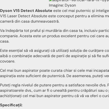
Imagine: Dyson
Dyson V15 Detect Absolute
este cel mai puternic și intelige
V15 Laser Detect Absolute este conceput pentru a elimina mu
cameră din casa dumneavoastră.
Va îndepărta tot praful și murdăria din casa ta, inclusiv partic
companie. Acesta este un produs excelent pentru cei care au
casa.
Este esențial să vă asigurați că utilizați soluția de curățare 
aibă o combinație adecvată de perii de aspirație și să fie su
covoare.
Cel mai bun aspirator poate curata chiar si cele mai incapatan
aspirația este suficient de puternică. De asemenea, puteți veri
Puteți regla nivelul de putere pentru a satisface nevoile dvs.
aspiratoarele dvs., cum ar fi o unealtă pentru crăpături sau o 
achiziționați cel mai bun aspirator pentru că vă va oferi o cur
Specificații: