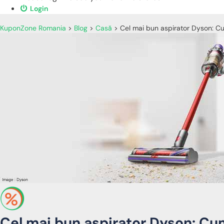
Login
KuponZone Romania
>
Blog
>
Casă
>
Cel mai bun aspirator Dyson: Cu
Cel mai bun aspirator Dyson: Cum