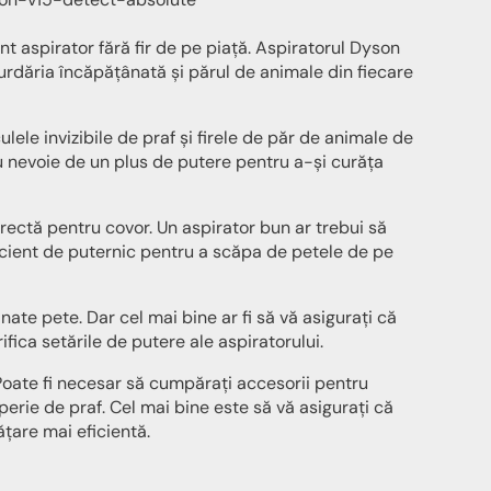
nt aspirator fără fir de pe piață. Aspiratorul Dyson
rdăria încăpățânată și părul de animale din fiecare
ulele invizibile de praf și firele de păr de animale de
 nevoie de un plus de putere pentru a-și curăța
corectă pentru covor. Un aspirator bun ar trebui să
ficient de puternic pentru a scăpa de petele de pe
ate pete. Dar cel mai bine ar fi să vă asigurați că
fica setările de putere ale aspiratorului.
 Poate fi necesar să cumpărați accesorii pentru
perie de praf. Cel mai bine este să vă asigurați că
ățare mai eficientă.