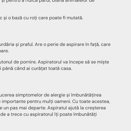
și pentru a ridica părul, blana animalelor de
 și o bază cu roți care poate fi mutată.
dăria și praful. Are o perie de aspirare în față, care
oare.
utonul de pornire. Aspiratorul va începe să se miște
ii până când ai curățat toată casa.
educerea simptomelor de alergie și îmbunătățirea
e importante pentru mulți oameni. Cu toate acestea,
e un pas mai departe. Aspiratul ajută la creșterea
de a trece cu aspiratorul îți poate îmbunătăți