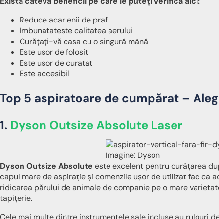
Există câteva beneficii pe care le puteți verifica aici:
Reduce acarienii de praf
Imbunatateste calitatea aerului
Curățați-vă casa cu o singură mână
Este usor de folosit
Este usor de curatat
Este accesibil
Top 5 aspiratoare de cumpărat – Alege
1.
Dyson Outsize Absolute Laser
Imagine: Dyson
Dyson Outsize Absolute
este excelent pentru curățarea du
capul mare de aspirație și comenzile ușor de utilizat fac ca ac
ridicarea părului de animale de companie pe o mare varietate 
tapițerie.
Cele mai multe dintre instrumentele sale incluse au rulouri de