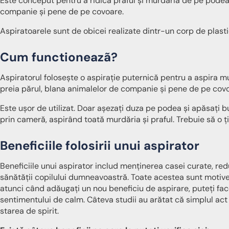
Este conceput pentru a ridica praful și murdăria de pe podea 
companie și pene de pe covoare.
Aspiratoarele sunt de obicei realizate dintr-un corp de plastic
Cum functioneazã?
Aspiratorul folosește o aspirație puternică pentru a aspira mur
preia părul, blana animalelor de companie și pene de pe cov
Este ușor de utilizat. Doar așezați duza pe podea și apăsați b
prin cameră, aspirând toată murdăria și praful. Trebuie să o ț
Beneficiile folosirii unui aspirator
Beneficiile unui aspirator includ menținerea casei curate, r
sănătății copilului dumneavoastră. Toate acestea sunt motiv
atunci când adăugați un nou beneficiu de aspirare, puteți fac
sentimentului de calm. Câteva studii au arătat că simplul act 
starea de spirit.