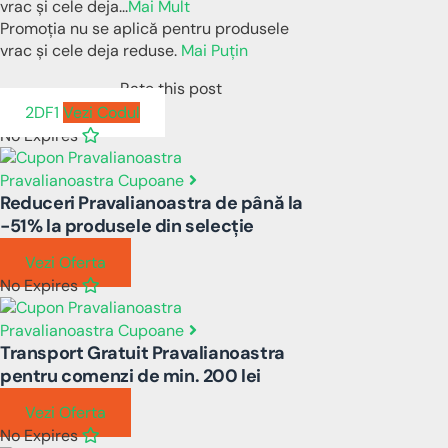
vrac și cele deja
...
Mai Mult
Promoția nu se aplică pentru produsele
vrac și cele deja reduse.
Mai Puțin
Rate this post
2DF1
Vezi Codul
No Expires
Pravalianoastra Cupoane
Reduceri Pravalianoastra de până la
-51% la produsele din selecție
Vezi Oferta
No Expires
Pravalianoastra Cupoane
Transport Gratuit Pravalianoastra
pentru comenzi de min. 200 lei
Vezi Oferta
No Expires