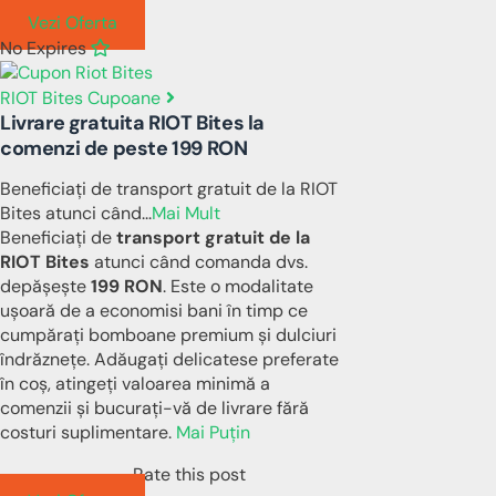
Vezi Oferta
No Expires
RIOT Bites Cupoane
Livrare gratuita RIOT Bites la
comenzi de peste 199 RON
Beneficiați de transport gratuit de la RIOT
Bites atunci când
...
Mai Mult
Beneficiați de
transport gratuit de la
RIOT Bites
atunci când comanda dvs.
depășește
199 RON
. Este o modalitate
ușoară de a economisi bani în timp ce
cumpărați bomboane premium și dulciuri
îndrăznețe. Adăugați delicatese preferate
în coș, atingeți valoarea minimă a
comenzii și bucurați-vă de livrare fără
costuri suplimentare.
Mai Puțin
Rate this post