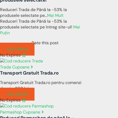
Reduceri Trada de Până la -53% la
produsele selectate pe
...
Mai Mult
Reduceri Trada de Până la -53% la
produsele selectate pe întreg site-ul!
Mai
Puțin
Rate this post
Vezi Oferta
No Expires
Trada Cupoane
Transport Gratuit Trada.ro
Transport Gratuit Trada.ro pentru comenzi
de min. 200 lei
Vezi Oferta
No Expires
Parmashop Cupoane
Reduceri Parmashop de până la –