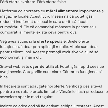
Fără oferte expirate. Fără oferte false.
Platforma colaborează cu
mărci alimentare importante
și
magazine locale. Acest lucru înseamnă că puteți găsi
reduceri indiferent de locul în care doriți să faceți
cumpărături. Fie că comandați mâncare la pachet sau
cumpărați alimente, există ceva pentru dvs.
Veți avea acces și la
oferte speciale
. Unele oferte
funcționează doar prin aplicații mobile. Altele sunt doar
pentru clienții noi. Aceste promoții exclusive vă ajută să
economisiți și mai mult.
Site-ul web este
ușor de utilizat
. Puteți găsi rapid ceea ce
aveți nevoie. Categoriile sunt clare. Căutarea funcționează
bine.
În fiecare zi sunt adăugate noi oferte. Verificați des site-ul
pentru a nu rata ofertele limitate. Vânzările flash și reducerile
sezoniere apar în mod regulat.
Înainte ca orice cod să fie activat, echipa îl testează. Acest