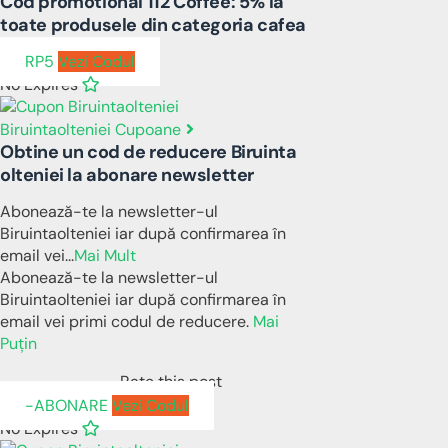
Cod promotional 112 Coffee: 5% la
toate produsele din categoria cafea
RP5
Vezi Codul
No Expires
Biruintaolteniei Cupoane
Obtine un cod de reducere Biruinta
olteniei la abonare newsletter
Abonează-te la newsletter-ul
Biruintaolteniei iar după confirmarea în
email vei
...
Mai Mult
Abonează-te la newsletter-ul
Biruintaolteniei iar după confirmarea în
email vei primi codul de reducere.
Mai
Puțin
Rate this post
-ABONARE
Vezi Codul
No Expires