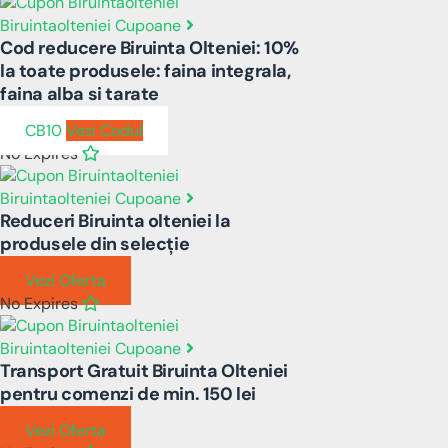
Biruintaolteniei Cupoane
Cod reducere Biruinta Olteniei: 10%
la toate produsele: faina integrala,
faina alba si tarate
CB10
Vezi Codul
No Expires
Biruintaolteniei Cupoane
Reduceri Biruinta olteniei la
produsele din selecție
Vezi Oferta
No Expires
Biruintaolteniei Cupoane
Transport Gratuit Biruinta Olteniei
pentru comenzi de min. 150 lei
Vezi Oferta