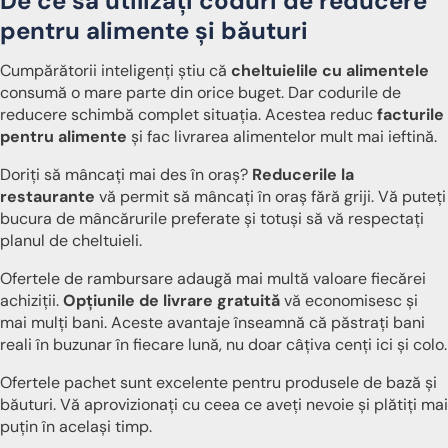
De ce să utilizați coduri de reducere
pentru alimente și băuturi
Cumpărătorii inteligenți știu că
cheltuielile cu alimentele
consumă o mare parte din orice buget. Dar codurile de
reducere schimbă complet situația. Acestea reduc
facturile
pentru alimente
și fac livrarea alimentelor mult mai ieftină.
Doriți să mâncați mai des în oraș?
Reducerile la
restaurante
vă permit să mâncați în oraș fără griji. Vă puteți
bucura de mâncărurile preferate și totuși să vă respectați
planul de cheltuieli.
Ofertele de rambursare adaugă mai multă valoare fiecărei
achiziții.
Opțiunile de livrare gratuită
vă economisesc și
mai mulți bani. Aceste avantaje înseamnă că păstrați bani
reali în buzunar în fiecare lună, nu doar câțiva cenți ici și colo.
Ofertele pachet sunt excelente pentru produsele de bază și
băuturi. Vă aprovizionați cu ceea ce aveți nevoie și plătiți mai
puțin în același timp.