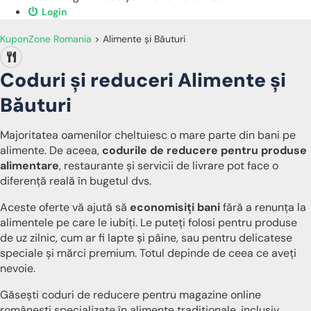
Login
KuponZone Romania
>
Alimente și Băuturi
Coduri și reduceri Alimente și
Băuturi
Majoritatea oamenilor cheltuiesc o mare parte din bani pe
alimente. De aceea,
codurile de reducere pentru produse
alimentare
, restaurante și servicii de livrare pot face o
diferență reală în bugetul dvs.
Aceste oferte vă ajută să
economisiți bani
fără a renunța la
alimentele pe care le iubiți. Le puteți folosi pentru produse
de uz zilnic, cum ar fi lapte și pâine, sau pentru delicatese
speciale și mărci premium. Totul depinde de ceea ce aveți
nevoie.
Găsești coduri de reducere pentru magazine online
românești specializate în alimente tradiționale, inclusiv