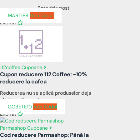
Rate this post
MARTIE8
Vezi Codul
Expirat
112coffee Cupoane
Cupon reducere 112 Coffee: -10%
reducere la cafea
Reducerea nu se aplică produselor deja
aflate la discount.
GOBETE10
Vezi Codul
Expirat
Parmashop Cupoane
Cod reducere Parmashop: Până la