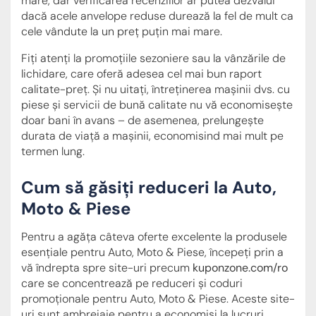
mare, dar verificarea recenziilor ar putea dezvălui
dacă acele anvelope reduse durează la fel de mult ca
cele vândute la un preț puțin mai mare.
Fiți atenți la promoțiile sezoniere sau la vânzările de
lichidare, care oferă adesea cel mai bun raport
calitate-preț. Și nu uitați, întreținerea mașinii dvs. cu
piese și servicii de bună calitate nu vă economisește
doar bani în avans – de asemenea, prelungește
durata de viață a mașinii, economisind mai mult pe
termen lung.
Cum să găsiți reduceri la Auto,
Moto & Piese
Pentru a agăța câteva oferte excelente la produsele
esențiale pentru Auto, Moto & Piese, începeți prin a
vă îndrepta spre site-uri precum
kuponzone.com/ro
care se concentrează pe reduceri și coduri
promoționale pentru Auto, Moto & Piese. Aceste site-
uri sunt ambreiaje pentru a economisi la lucruri