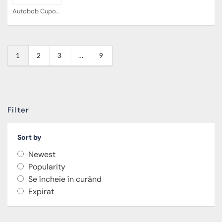
Autobob Cupoane
1
2
3
…
9
Filter
Sort by
Newest
Popularity
Se încheie în curând
Expirat