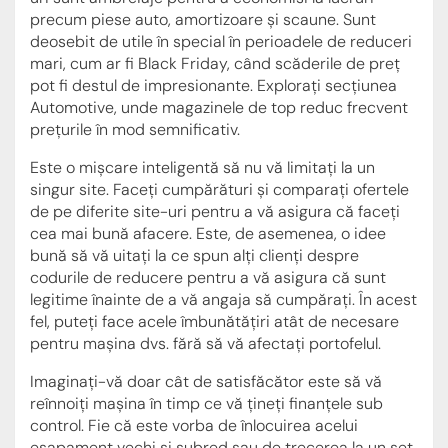
precum piese auto, amortizoare și scaune. Sunt
deosebit de utile în special în perioadele de reduceri
mari, cum ar fi Black Friday, când scăderile de preț
pot fi destul de impresionante. Explorați secțiunea
Automotive, unde magazinele de top reduc frecvent
prețurile în mod semnificativ.
Este o mișcare inteligentă să nu vă limitați la un
singur site. Faceți cumpărături și comparați ofertele
de pe diferite site-uri pentru a vă asigura că faceți
cea mai bună afacere. Este, de asemenea, o idee
bună să vă uitați la ce spun alți clienți despre
codurile de reducere pentru a vă asigura că sunt
legitime înainte de a vă angaja să cumpărați. În acest
fel, puteți face acele îmbunătățiri atât de necesare
pentru mașina dvs. fără să vă afectați portofelul.
Imaginați-vă doar cât de satisfăcător este să vă
reînnoiți mașina în timp ce vă țineți finanțele sub
control. Fie că este vorba de înlocuirea acelui
eșapament vechi și șubred sau de trecerea la un set