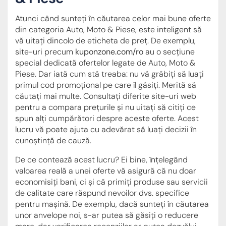
Atunci când sunteți în căutarea celor mai bune oferte
din categoria Auto, Moto & Piese, este inteligent să
vă uitați dincolo de eticheta de preț. De exemplu,
site-uri precum
kuponzone.com/ro
au o secțiune
special dedicată ofertelor legate de Auto, Moto &
Piese. Dar iată cum stă treaba: nu vă grăbiți să luați
primul cod promoțional pe care îl găsiți. Merită să
căutați mai multe. Consultați diferite site-uri web
pentru a compara prețurile și nu uitați să citiți ce
spun alți cumpărători despre aceste oferte. Acest
lucru vă poate ajuta cu adevărat să luați decizii în
cunoștință de cauză.
De ce contează acest lucru? Ei bine, înțelegând
valoarea reală a unei oferte vă asigură că nu doar
economisiți bani, ci și că primiți produse sau servicii
de calitate care răspund nevoilor dvs. specifice
pentru mașină. De exemplu, dacă sunteți în căutarea
unor anvelope noi, s-ar putea să găsiți o reducere