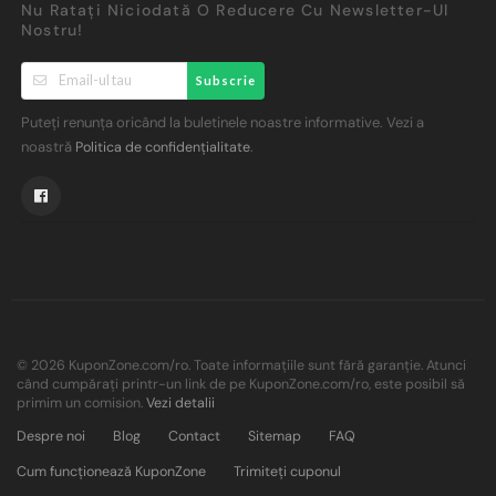
Nu Ratați Niciodată O Reducere Cu Newsletter-Ul
Nostru!
Subscrie
Puteți renunța oricând la buletinele noastre informative. Vezi a
noastră
.
Politica de confidențialitate
© 2026 KuponZone.com/ro. Toate informațiile sunt fără garanție. Atunci
când cumpărați printr-un link de pe KuponZone.com/ro, este posibil să
primim un comision.
Vezi detalii
Despre noi
Blog
Contact
Sitemap
FAQ
Cum funcționează KuponZone
Trimiteți cuponul