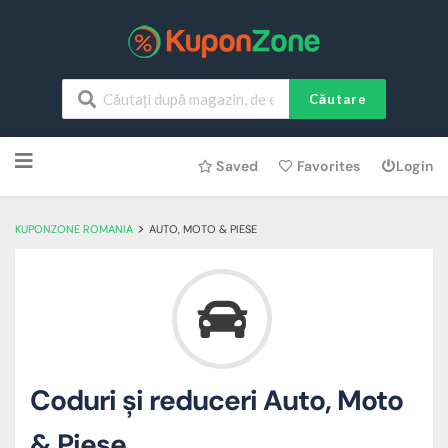
Căutare
Skip
Saved
Favorites
Login
to
content
>
KUPONZONE ROMANIA
AUTO, MOTO & PIESE
Coduri și reduceri Auto, Moto
& Piese