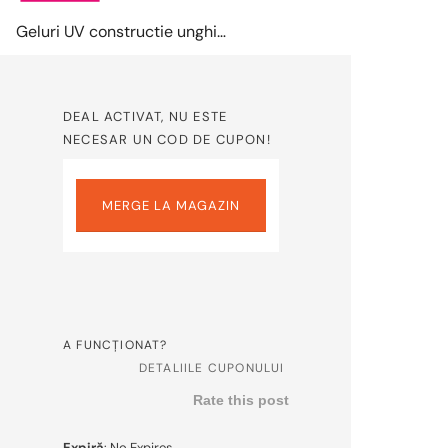
Geluri UV constructie unghii cu pana la -56% reducere la KitUnghii
DEAL ACTIVAT, NU ESTE
NECESAR UN COD DE CUPON!
MERGE LA MAGAZIN
A FUNCȚIONAT?
DETALIILE CUPONULUI
Rate this post
Expiră
: No Expires