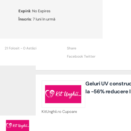
Expiră
: No Expires
Înscris
: 7 luni în urmă
21 Folosit - 0 Astăzi
Share
Facebook
Twitter
Geluri UV construc
la -56% reducere l
KitUnghii.ro Cupoane