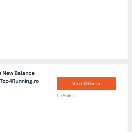
re New Balance
| Top4Running.ro
Vezi Oferta
No Expires