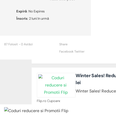
Expiră
: No Expires
Înscris
: 2 luni în urmă
87 Folosit - 0 Astăzi
Share
Facebook
Twitter
Winter Sales! Red
lei
Winter Sales! Reduce
Flip.ro Cupoane