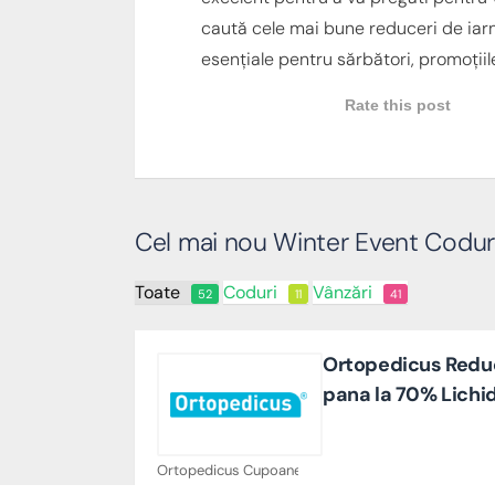
caută cele mai bune reduceri de iar
esențiale pentru sărbători, promoțiil
Rate this post
Cel mai nou Winter Event Coduri
Toate
Coduri
Vânzări
52
11
41
Ortopedicus Reduc
pana la 70% Lichi
Ortopedicus Cupoane