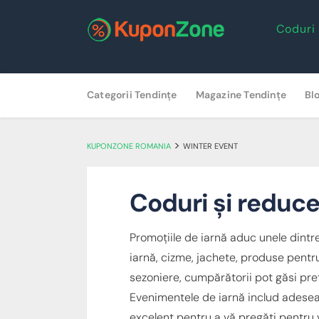
Coduri
Skip
Categorii Tendințe
Magazine Tendințe
Bl
to
content
>
KUPONZONE ROMANIA
WINTER EVENT
Coduri și reduce
Promoțiile de iarnă aduc unele dintr
iarnă, cizme, jachete, produse pentru
sezoniere, cumpărătorii pot găsi preț
Evenimentele de iarnă includ adesea 
excelent pentru a vă pregăti pentru v