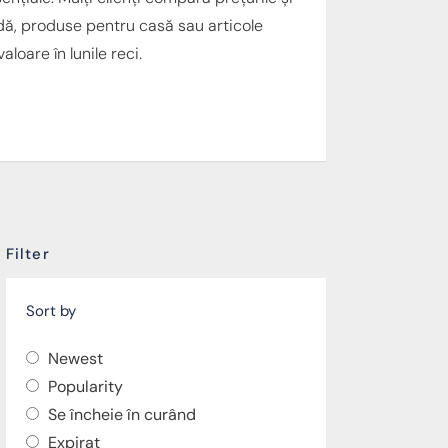
dă, produse pentru casă sau articole
loare în lunile reci.
Filter
Sort by
Newest
Popularity
Se încheie în curând
Expirat