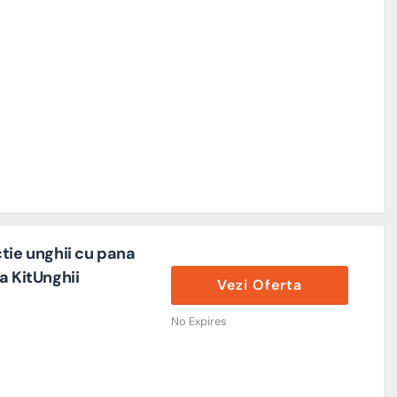
tie unghii cu pana
a KitUnghii
Vezi Oferta
No Expires