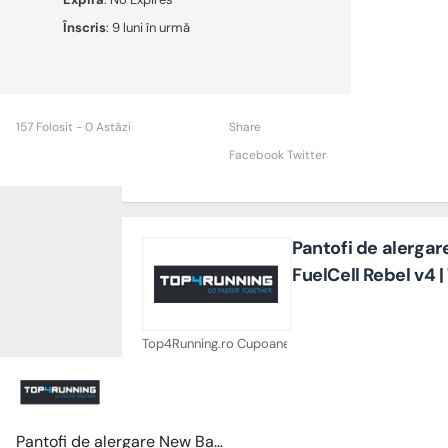
Înscris
: 9 luni în urmă
157 Folosit - 0 Astăzi
Share
Facebook
Twitter
Pantofi de alerga
FuelCell Rebel v4 
Top4Running.ro Cupoane
Pantofi de alergare New Balance FuelCell Rebel v4 | Top4Running.ro