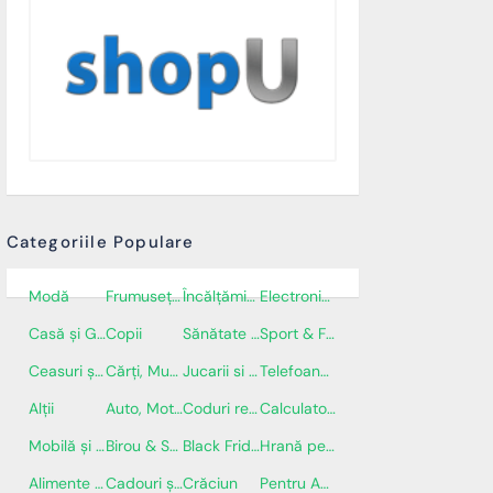
Categoriile Populare
Modă
Frumusețe și Cosmetice
Încălţăminte
Electronice și electrocasnice
Casă și Grădină
Copii
Sănătate și Îngrijire personală
Sport & Fitness
Ceasuri și Bijuterii
Cărți, Muzică și Filme
Jucarii si Jocuri
Telefoane, tablete & aparat de fotografiat
Alții
Auto, Moto & Piese
Coduri reducere
Calculatoare și Software
Mobilă și locuință
Birou & Scoală
Black Friday
Hrană pentru animale & accesorii
Alimente și Băuturi
Cadouri și Flori
Crăciun
Pentru Adulți