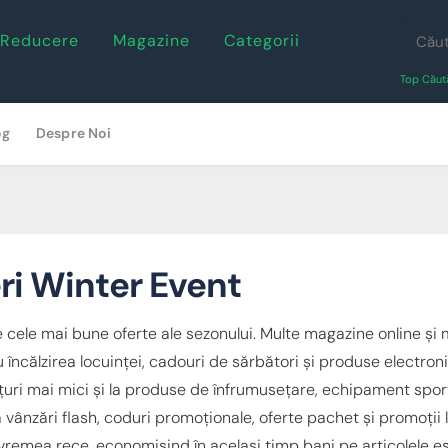
 Reducere
Magazine
Categorii
Top Căută
og
Despre Noi
ri Winter Event
e cele mai bune oferte ale sezonului. Multe magazine online și
 încălzirea locuinței, cadouri de sărbători și produse electron
uri mai mici și la produse de înfrumusețare, echipament sporti
vânzări flash, coduri promoționale, oferte pachet și promoții 
remea rece, economisind în același timp bani pe articolele ese