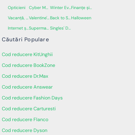
Opticieni
Cyber Monday
Winter Event
Finanțe și Asigurări
Vacanță, Călătorii și Bilete
Valentine's Day
Back to School
Halloween
Internet și Telecomunicații
Supermarket
Singles' Day
Căutări Populare
Cod reducere KitUnghii
Cod reducere BookZone
Cod reducere Dr.Max
Cod reducere Answear
Cod reducere Fashion Days
Cod reducere Carturesti
Cod reducere Flanco
Cod reducere Dyson