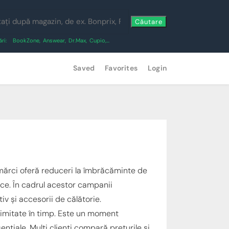
Căutare
ri:
BookZone
,
Answear
,
Dr.Max
,
Cupio
,...
Saved
Favorites
Login
 mărci oferă reduceri la îmbrăcăminte de
ice. În cadrul acestor campanii
v și accesorii de călătorie.
limitate în timp. Este un moment
nțiale. Mulți clienți compară prețurile și