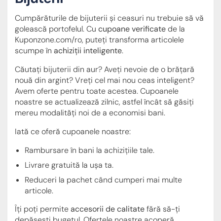
Cumpărăturile de bijuterii și ceasuri nu trebuie să vă
golească portofelul. Cu
cupoane verificate
de la
Kuponzone.com/ro, puteți transforma articolele
scumpe în
achiziții inteligente
.
Căutați bijuterii din aur? Aveți nevoie de o brățară
nouă din argint? Vreți cel mai nou ceas inteligent?
Avem oferte pentru toate acestea. Cupoanele
noastre se actualizează zilnic, astfel încât să găsiți
mereu modalități noi de a economisi bani.
Iată ce oferă cupoanele noastre:
Rambursare în bani la achizițiile tale.
Livrare gratuită la ușa ta.
Reduceri la pachet când cumperi mai multe
articole.
Îți poți permite
accesorii de calitate
fără să-ți
depășești bugetul. Ofertele noastre acoperă