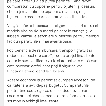
pe care altfel nu v-ați putea permite. Când faceți
cumpărături cu cupoane pentru bijuterii și ceasuri,
cheltuiți mai puțin pe bijuterii din aur, argint și
bijuterii de modă care se potrivesc stilului dvs.
Vei găsi oferte la ceasuri inteligente, ceasuri de lux și
modele clasice de la mărci pe care le cunoști și le
iubești.
Vânzările sezoniere
și ofertele pentru membri
fac cumpărăturile și mai avantajoase.
Poți beneficia de
rambursare
,
transport gratuit
și
reduceri la pachete care îți reduc prețul final. Toate
codurile sunt verificate zilnic și actualizate după cum
este necesar, astfel încât poți fi sigur că vor
funcționa atunci când le folosești.
Aceste economii îți permit să cumperi
accesorii de
calitate
fără a-ți depăși bugetul. Cumpărăturile
pentru tine sau alegerea unui cadou devin mai
ușoare atunci când cupoanele transformă articolele
scumpe în
achiziții inteligente
.