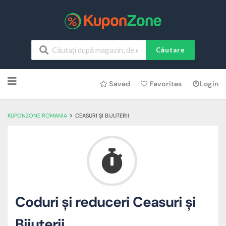
Căutare
Skip
Saved
Favorites
Login
to
content
>
KUPONZONE ROMANIA
CEASURI ȘI BIJUTERII
Coduri și reduceri Ceasuri și
Bijuterii