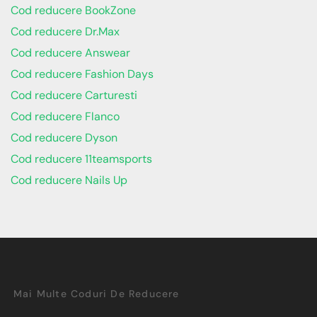
Cod reducere BookZone
Cod reducere Dr.Max
Cod reducere Answear
Cod reducere Fashion Days
Cod reducere Carturesti
Cod reducere Flanco
Cod reducere Dyson
Cod reducere 11teamsports
Cod reducere Nails Up
Mai Multe Coduri De Reducere