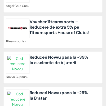
Angel Gold Cupoane
Voucher 11teamsports –
Reducere de extra 5% pe
11teamsports House of Clubs!
11teamsports.ro Cupoane
Reduceri Novvu pana la -39%
la o selectie de bijuterii
Novvu Cupoane
Reduceri Novvu pana la -29%
la Bratari