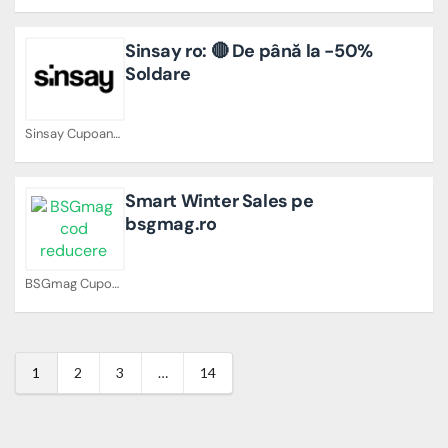
Sinsay ro: 🔴 De până la -50%
Soldare
Sinsay Cupoane
Smart Winter Sales pe
bsgmag.ro
BSGmag Cupoane
1
2
3
…
14