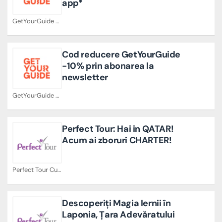
app*
GetYourGuide Cupoane
Cod reducere GetYourGuide
-10% prin abonarea la
newsletter
GetYourGuide Cupoane
Perfect Tour: Hai in QATAR!
Acum ai zboruri CHARTER!
Perfect Tour Cupoane
Descoperiți Magia Iernii în
Laponia, Țara Adevăratului