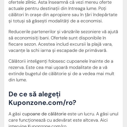
ofertele
zilnic
. Asta înseamnă că vezi mereu oferte
actuale pentru destinații din întreaga lume. Poți
călători în orașe din apropiere sau în țări îndepărtate
și totuși să găsești modalități de a economisi.
Reducerile partenerilor și vânzările sezoniere vă ajută
să economisiți bani. Ofertele sunt disponibile în
fiecare sezon. Acestea includ excursii la plajă vara,
vacanțe la schi iarna și escapade de primăvară.
Călătorii inteligenți folosesc cupoanele înainte de a
rezerva. Este cea mai ușoară modalitate de a vă
extinde bugetul de călătorie și de a vedea mai mult
din lume.
De ce să alegeți
Kuponzone.com/ro?
A găsi
cupoane de călătorie
este un lucru. A găsi unul
care funcționează cu adevărat este altceva. Aici
intervine Kuponzone.com/ro.