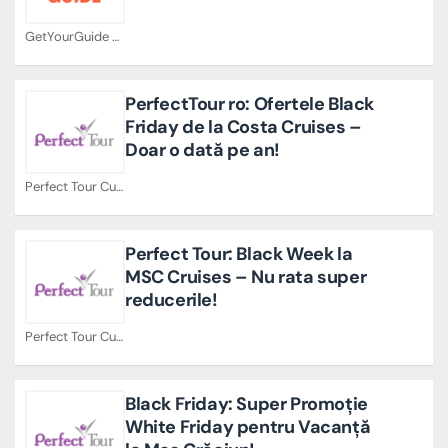
GetYourGuide Cupoane
PerfectTour ro: Ofertele Black
Friday de la Costa Cruises –
Doar o dată pe an!
Perfect Tour Cupoane
Perfect Tour: Black Week la
MSC Cruises – Nu rata super
reducerile!
Perfect Tour Cupoane
Black Friday: Super Promoție
White Friday pentru Vacanță