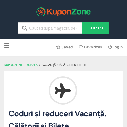
Căutare
Skip
Saved
Favorites
Login
to
content
>
KUPONZONE ROMANIA
VACANȚĂ, CĂLĂTORII ȘI BILETE
Coduri și reduceri Vacanță,
Călătorii și Bilete