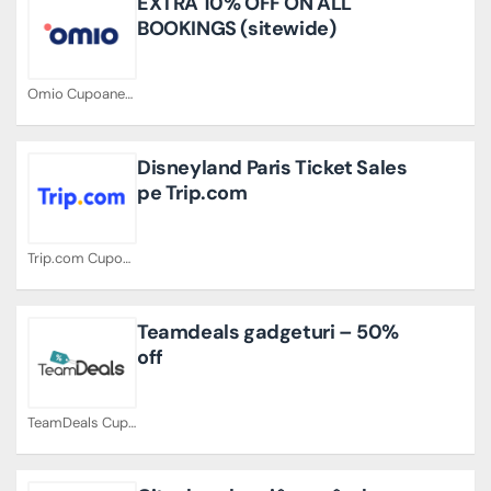
EXTRA 10% OFF ON ALL
BOOKINGS (sitewide)
Omio Cupoane
Disneyland Paris Ticket Sales
pe Trip.com
Trip.com Cupoane
Teamdeals gadgeturi – 50%
off
TeamDeals Cupoane