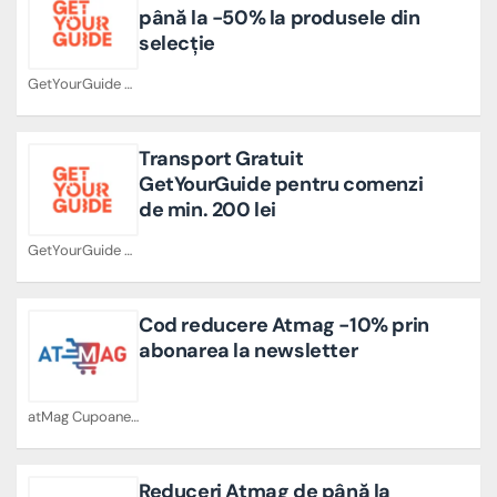
până la -50% la produsele din
selecție
GetYourGuide Cupoane
Transport Gratuit
GetYourGuide pentru comenzi
de min. 200 lei
GetYourGuide Cupoane
Cod reducere Atmag -10% prin
abonarea la newsletter
atMag Cupoane
Reduceri Atmag de până la