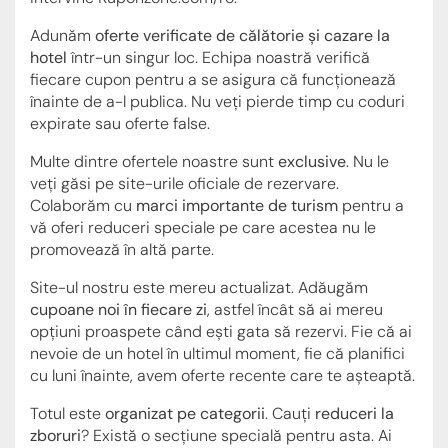
Adunăm
oferte verificate de călătorie și cazare la
hotel
într-un singur loc. Echipa noastră verifică
fiecare cupon pentru a se asigura că funcționează
înainte de a-l publica. Nu veți pierde timp cu coduri
expirate sau oferte false.
Multe dintre ofertele noastre sunt
exclusive
. Nu le
veți găsi pe site-urile oficiale de rezervare.
Colaborăm cu
marci importante de turism
pentru a
vă oferi reduceri speciale pe care acestea nu le
promovează în altă parte.
Site-ul nostru este mereu actualizat. Adăugăm
cupoane noi în fiecare zi
, astfel încât să ai mereu
opțiuni proaspete când ești gata să rezervi. Fie că ai
nevoie de un hotel în ultimul moment, fie că planifici
cu luni înainte, avem oferte recente care te așteaptă.
Totul este
organizat pe categorii
. Cauți
reduceri la
zboruri
? Există o secțiune specială pentru asta. Ai