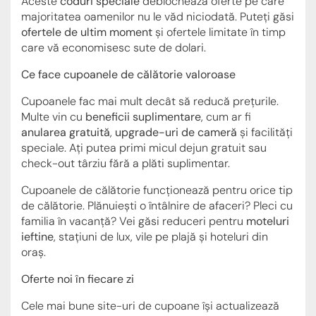
Aceste
coduri speciale
deblochează oferte pe care
majoritatea oamenilor nu le văd niciodată. Puteți găsi
ofertele de ultim moment
și ofertele limitate în timp
care vă economisesc sute de dolari.
Ce face cupoanele de călătorie valoroase
Cupoanele fac mai mult decât să reducă prețurile.
Multe vin cu
beneficii suplimentare
, cum ar fi
anularea gratuită
,
upgrade-uri de cameră
și facilități
speciale. Ați putea primi micul dejun gratuit sau
check-out târziu fără a plăti suplimentar.
Cupoanele de călătorie funcționează pentru orice tip
de călătorie. Plănuiești o întâlnire de afaceri? Pleci cu
familia în vacanță? Vei găsi reduceri pentru
moteluri
ieftine
, stațiuni de lux, vile pe plajă și hoteluri din
oraș.
Oferte noi în fiecare zi
Cele mai bune site-uri de cupoane își actualizează