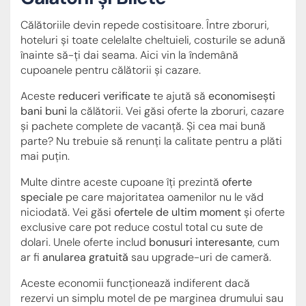
Călătoriile devin repede costisitoare. Între zboruri,
hoteluri și toate celelalte cheltuieli, costurile se adună
înainte să-ți dai seama. Aici vin la îndemână
cupoanele pentru călătorii și cazare.
Aceste
reduceri verificate
te ajută să
economisești
bani buni
la călătorii. Vei găsi oferte la zboruri, cazare
și pachete complete de vacanță. Și cea mai bună
parte? Nu trebuie să renunți la calitate pentru a plăti
mai puțin.
Multe dintre aceste cupoane îți prezintă
oferte
speciale
pe care majoritatea oamenilor nu le văd
niciodată. Vei găsi
ofertele de ultim moment
și oferte
exclusive care pot reduce costul total cu sute de
dolari. Unele oferte includ
bonusuri interesante
, cum
ar fi
anularea gratuită
sau upgrade-uri de cameră.
Aceste economii funcționează indiferent dacă
rezervi un simplu motel de pe marginea drumului sau